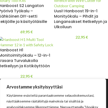
Hanboost S2 Langaton
Pyörivä Työkalu –
Uusi! Hanboost 19-in-1
Sähköinen DIY-setti
Monityökalu – Pihdit ja
tekijöille ja käsityöläisille
Langansakset Retkeilyyn ja
Ulkoiluun
69,95
€
22,95
€
Hanboost H1
Monitoimityökalu – 12-in-1
Vasara Turvalukolla
Retkeilyyn ja Kotikäyttöön
22,95
€
Arvostamme yksityisyyttäsi
Käytämme evästeitä parantaaksemme selauskokemustasi,
näyttääksemme räätälöityjä mainoksia tai sisältöä ja
analysoidaksemme liikennettämme. Napsauttamalla "Hyväksy