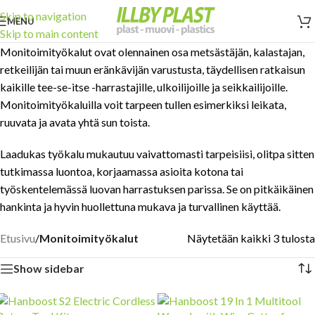
Skip to navigation
MENU
Skip to main content
Monitoimityökalut ovat olennainen osa metsästäjän, kalastajan,
retkeilijän tai muun eränkävijän varustusta, täydellisen ratkaisun
kaikille tee-se-itse -harrastajille, ulkoilijoille ja seikkailijoille.
Monitoimityökaluilla voit tarpeen tullen esimerkiksi leikata,
ruuvata ja avata yhtä sun toista.
Laadukas työkalu mukautuu vaivattomasti tarpeisiisi, olitpa sitten
tutkimassa luontoa, korjaamassa asioita kotona tai
työskentelemässä luovan harrastuksen parissa. Se on pitkäikäinen
hankinta ja hyvin huollettuna mukava ja turvallinen käyttää.
Etusivu
/
Monitoimityökalut
Näytetään kaikki 3 tulosta
Show sidebar