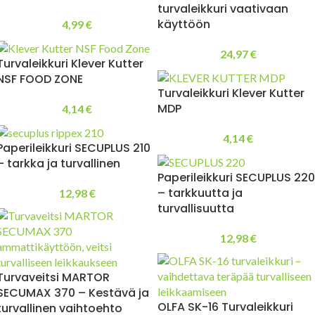
turvaleikkuri vaativaan
käyttöön
4,99
€
24,97
€
Turvaleikkuri Klever Kutter
NSF FOOD ZONE
Turvaleikkuri Klever Kutter
MDP
4,14
€
4,14
€
Paperileikkuri SECUPLUS 210
– tarkka ja turvallinen
Paperileikkuri SECUPLUS 220
– tarkkuutta ja
12,98
€
turvallisuutta
12,98
€
Turvaveitsi MARTOR
SECUMAX 370 – Kestävä ja
OLFA SK-16 Turvaleikkuri
turvallinen vaihtoehto