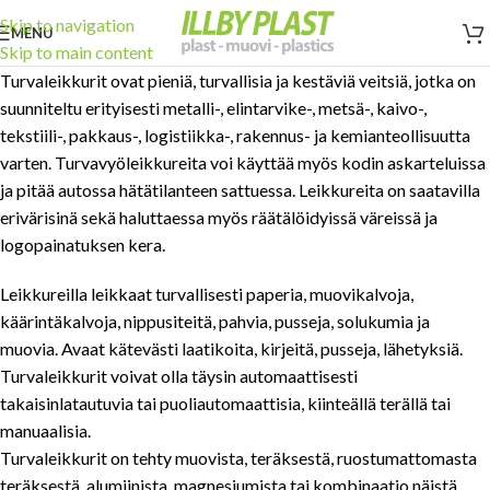
Skip to navigation
MENU
Skip to main content
Turvaleikkurit ovat pieniä, turvallisia ja kestäviä veitsiä, jotka on
suunniteltu erityisesti metalli-, elintarvike-, metsä-, kaivo-,
tekstiili-, pakkaus-, logistiikka-, rakennus- ja kemianteollisuutta
varten. Turvavyöleikkureita voi käyttää myös kodin askarteluissa
ja pitää autossa hätätilanteen sattuessa. Leikkureita on saatavilla
erivärisinä sekä haluttaessa myös räätälöidyissä väreissä ja
logopainatuksen kera.
Leikkureilla leikkaat turvallisesti paperia, muovikalvoja,
käärintäkalvoja, nippusiteitä, pahvia, pusseja, solukumia ja
muovia. Avaat kätevästi laatikoita, kirjeitä, pusseja, lähetyksiä.
Turvaleikkurit voivat olla täysin automaattisesti
takaisinlatautuvia tai puoliautomaattisia, kiinteällä terällä tai
manuaalisia.
Turvaleikkurit on tehty muovista, teräksestä, ruostumattomasta
teräksestä, alumiinista, magnesiumista tai kombinaatio näistä.