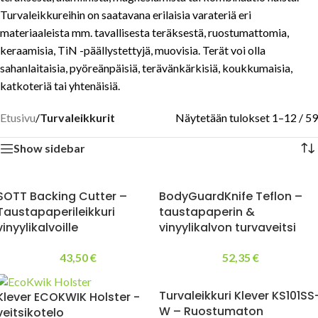
Turvaleikkureihin on saatavana erilaisia varateriä eri
materiaaleista mm. tavallisesta teräksestä, ruostumattomia,
keraamisia, TiN -päällystettyjä, muovisia. Terät voi olla
sahanlaitaisia, pyöreänpäisiä, terävänkärkisiä, koukkumaisia,
katkoteriä tai yhtenäisiä.
Etusivu
/
Turvaleikkurit
Näytetään tulokset 1–12 / 59
Show sidebar
SOTT Backing Cutter –
BodyGuardKnife Teflon –
Taustapaperileikkuri
taustapaperin &
vinyylikalvoille
vinyylikalvon turvaveitsi
43,50
€
52,35
€
Turvaleikkuri Klever KS101SS
Klever ECOKWIK Holster -
W – Ruostumaton
veitsikotelo