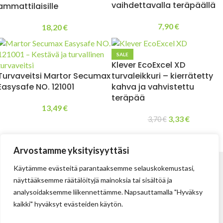
vaihdettavalla teräpäällä
ammattilaisille
7,90
€
18,20
€
SALE
Klever EcoExcel XD
Turvaveitsi Martor Secumax
turvaleikkuri – kierrätetty
Easysafe NO. 121001
kahva ja vahvistettu
teräpää
13,49
€
3,33
€
3,70
€
Load more products
Arvostamme yksityisyyttäsi
Käytämme evästeitä parantaaksemme selauskokemustasi,
näyttääksemme räätälöityjä mainoksia tai sisältöä ja
analysoidaksemme liikennettämme. Napsauttamalla "Hyväksy
kaikki" hyväksyt evästeiden käytön.
Tehdas