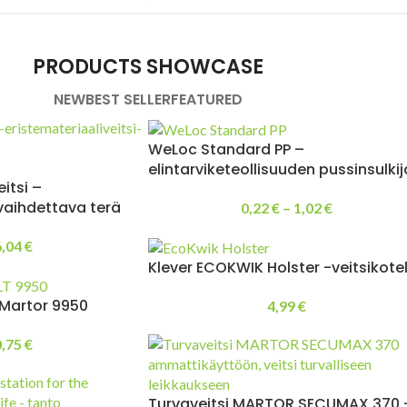
PRODUCTS SHOWCASE
NEW
BEST SELLER
FEATURED
WeLoc Standard PP –
I
elintarviketeollisuuden pussinsulkij
itsi –
 vaihdettava terä
0,22
€
–
1,02
€
6,04
€
Klever ECOKWIK Holster -veitsikote
 Martor 9950
4,99
€
0,75
€
Turvaveitsi MARTOR SECUMAX 370 