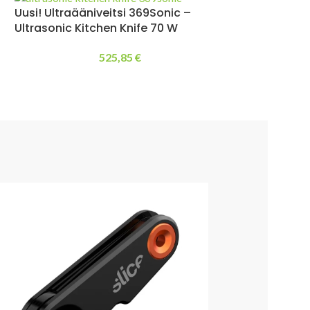
Uusi! Ultraääniveitsi 369Sonic –
Ultrasonic Kitchen Knife 70 W
525,85
€
CUMAX 350 SE – Kestävä
 kierrätysmuovista