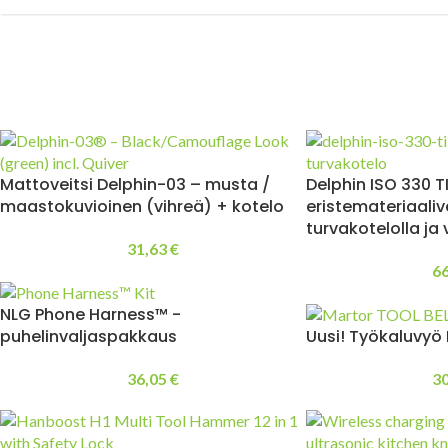
Mattoveitsi Delphin-03 – musta /
Delphin ISO 330 T
maastokuvioinen (vihreä) + kotelo
eristemateriaalive
turvakotelolla ja
31,63
€
6
NLG Phone Harness™ -
puhelinvaljaspakkaus
Uusi! Työkaluvyö
36,05
€
3