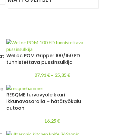
WeLoc POM Gripper 100/150 FD
at
tunnistettava pussinsulkija
27,91
€
–
35,35
€
lo
RESQME turvavyöleikkuri
ikkunavasaralla – hätätyökalu
autoon
16,25
€
–