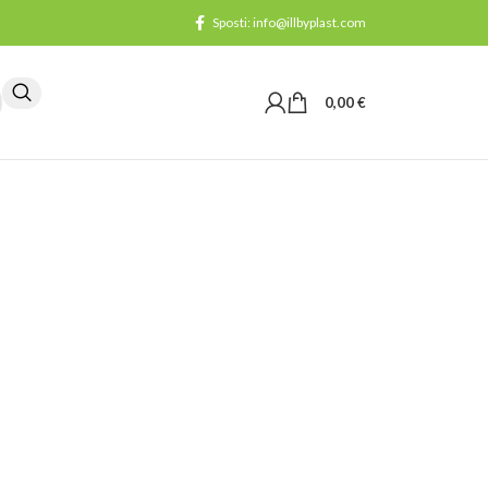
Sposti: info@illbyplast.com
0,00
€