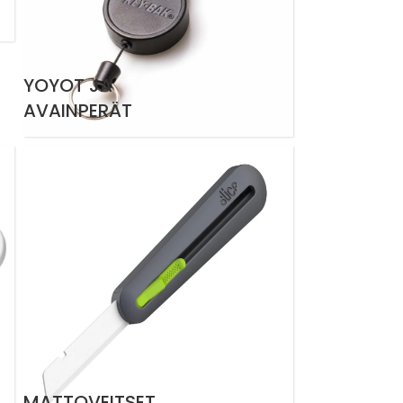
YOYOT JA
AVAINPERÄT
MATTOVEITSET