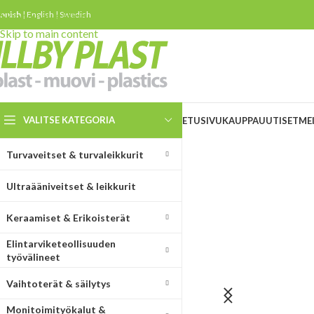
innish
Skip to navigation
|
English
|
Swedish
Skip to main content
VALITSE KATEGORIA
ETUSIVU
KAUPPA
UUTISET
ME
Turvaveitset & turvaleikkurit
Ultraääniveitset & leikkurit
Keraamiset & Erikoisterät
Elintarviketeollisuuden
työvälineet
Vaihtoterät & säilytys
STOP DROPS
ULTRASONIC KNIVES
Monitoimityökalut &