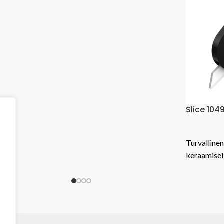
Musta kahva 
kierrätetystä
antaa veitse
Hiilijalanjälk
 10495 EDC taitettava turvaveitsi
0,0958 kg C
yksikkö
45,16
€
linen ja ergonominen taitettava metallinen veitsi
isella terällä