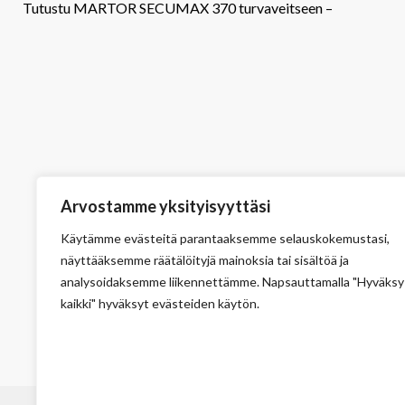
Slice
Arvostamme yksityisyyttäsi
Käytämme evästeitä parantaaksemme selauskokemustasi,
Turval
näyttääksemme räätälöityjä mainoksia tai sisältöä ja
keraam
analysoidaksemme liikennettämme. Napsauttamalla "Hyväksy
kaikki" hyväksyt evästeiden käytön.