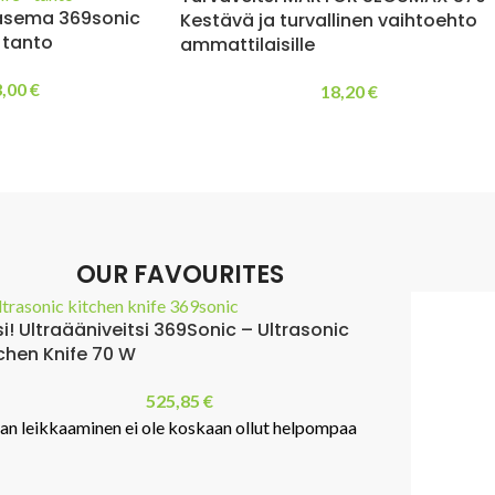
asema 369sonic
Kestävä ja turvallinen vaihtoehto
 tanto
ammattilaisille
3,00
€
18,20
€
OUR FAVOURITES
SALE
MARTOR SE
turvaveitsi