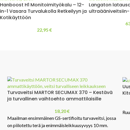
Hanboost H1 Monitoimityökalu – 12-
Langaton lataus
in-1 Vasara Turvalukolla Retkeilyyn ja
ultraääniveitsiin-
Kotikäyttöön
6
22,95
€
Uusi! Ultraääniveitsi 369Sonic – Ultrasonic
Kitchen Knife 70 W
525,85
€
Ruuan leikkaaminen ei ole koskaan ollut helpompaa