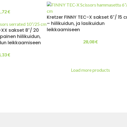
1,72
€
Kretzer FINNY TEC-X sakset 6″/ 15 
– hiilikuidun, ja lasikuidun
leikkaamiseen
-XX sakset 8″/ 20
inen hiilikuidun,
28,08
€
idun leikkaamiseen
4,33
€
Load more products