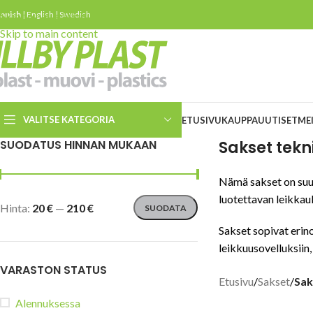
innish
Skip to navigation
|
English
|
Swedish
Skip to main content
VALITSE KATEGORIA
ETUSIVU
KAUPPA
UUTISET
ME
SUODATUS HINNAN MUKAAN
Sakset tekn
Turvaleikkurit
Nämä sakset on suunn
Turvaveitset
luotettavan leikkauk
Hinta:
20 €
—
210 €
SUODATA
Slice keraamiset
turvaveitset
Sakset sopivat erino
leikkuusovelluksiin,
ESD veitset ja leikkurit
VARASTON STATUS
Kierrätetystä materiaalista
Etusivu
/
Sakset
/
Sak
valmistettuja turvaveitsiä ja
leikkureita
Alennuksessa