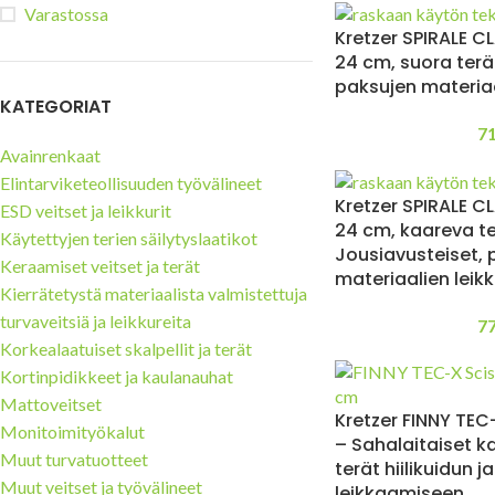
Varastossa
Tuulilasi- ja aurinkopaneeli-
Kretzer SPIRALE 
teollisuuden turvaveitset
24 cm, suora terä
Mattoveitset
paksujen materiaa
KATEGORIAT
7
Avainrenkaat
Elintarviketeollisuuden työvälineet
Kretzer SPIRALE 
ESD veitset ja leikkurit
24 cm, kaareva te
Käytettyjen terien säilytyslaatikot
Jousiavusteiset, 
Keraamiset veitset ja terät
materiaalien leik
Kierrätetystä materiaalista valmistettuja
turvaveitsiä ja leikkureita
7
Korkealaatuiset skalpellit ja terät
Kortinpidikkeet ja kaulanauhat
Mattoveitset
Kretzer FINNY TEC
Monitoimityökalut
– Sahalaitaiset 
Muut turvatuotteet
terät hiilikuidun j
Muut veitset ja työvälineet
leikkaamiseen