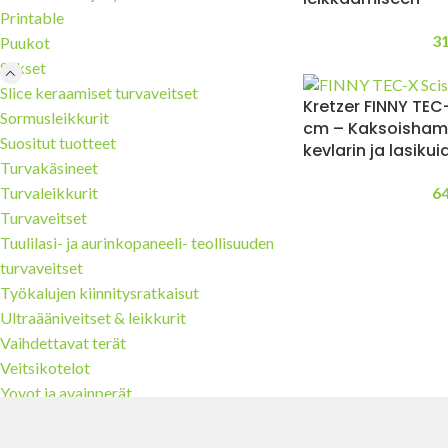
Printable
3
Puukot
Sakset
Slice keraamiset turvaveitset
Kretzer FINNY TEC
Sormusleikkurit
cm – Kaksoishampa
Suositut tuotteet
kevlarin ja lasiku
Turvakäsineet
6
Turvaleikkurit
Turvaveitset
Tuulilasi- ja aurinkopaneeli- teollisuuden
turvaveitset
Työkalujen kiinnitysratkaisut
Ultraääniveitset & leikkurit
Vaihdettavat terät
Veitsikotelot
Yoyot ja avainperät