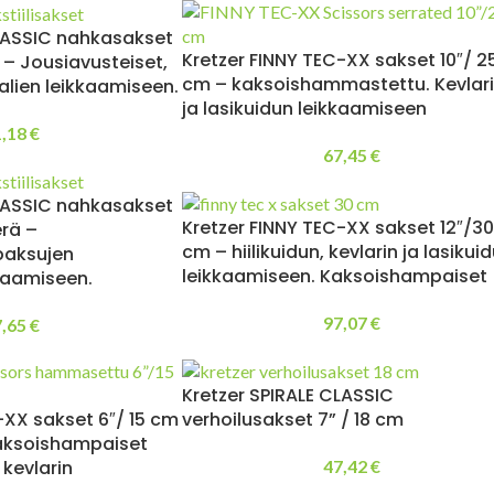
CLASSIC nahkasakset
Kretzer FINNY TEC-XX sakset 10″/ 2
 – Jousiavusteiset,
cm – kaksoishammastettu. Kevlar
lien leikkaamiseen.
ja lasikuidun leikkaamiseen
1,18
€
67,45
€
CLASSIC nahkasakset
Kretzer FINNY TEC-XX sakset 12″/30
rä –
cm – hiilikuidun, kevlarin ja lasikui
paksujen
leikkaamiseen. Kaksoishampaiset
kaamiseen.
97,07
€
7,65
€
Kretzer SPIRALE CLASSIC
-XX sakset 6″/ 15 cm
verhoilusakset 7” / 18 cm
kaksoishampaiset
a kevlarin
47,42
€