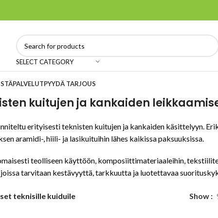
SELECT CATEGORY
ISTÄ
PALVELUT
PYYDÄ TARJOUS
isten kuitujen ja kankaiden leikkaamis
iteltu erityisesti teknisten kuitujen ja kankaiden käsittelyyn. Er
sen aramidi-, hiili- ja lasikuituihin lähes kaikissa paksuuksissa.
maisesti teolliseen käyttöön, komposiittimateriaaleihin, tekstiilit
 joissa tarvitaan kestävyyttä, tarkkuutta ja luotettavaa suoritusky
set teknisille kuiduile
Show