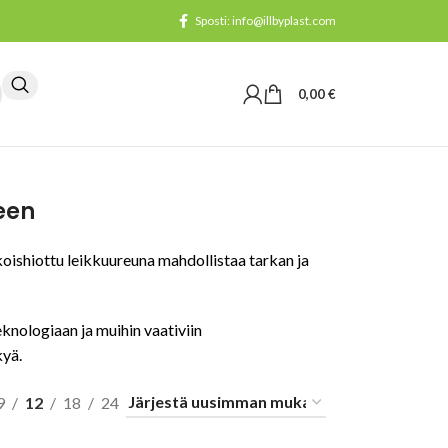
Sposti: info@illbyplast.com
0,00
€
een
ikoishiottu leikkuureuna mahdollistaa tarkan ja
eknologiaan ja muihin vaativiin
kyä.
9
12
18
24