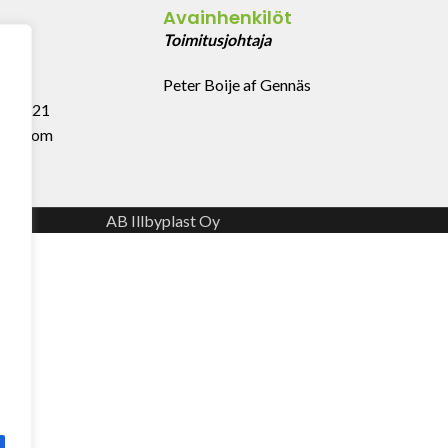
Avainhenkilöt
43
Toimitusjohtaja
Peter Boije af Gennäs
 999 321
last.com
AB Illbyplast Oy