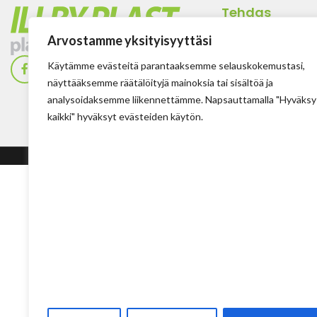
Tehdas
Ilolan Kartanontie 
Arvostamme yksityisyyttäsi
FIN-07280 ILLBY
Käytämme evästeitä parantaaksemme selauskokemustasi,
Puh: + 358 (0) 400
näyttääksemme räätälöityjä mainoksia tai sisältöä ja
Sposti: info@illbyp
analysoidaksemme liikennettämme. Napsauttamalla "Hyväksy
kaikki" hyväksyt evästeiden käytön.