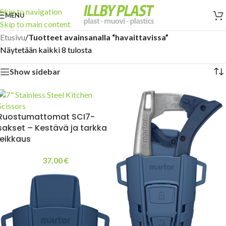
Skip to navigation
MENU
Skip to main content
Etusivu
/
Tuotteet avainsanalla “havaittavissa”
Näytetään kaikki 8 tulosta
Show sidebar
Ruostumattomat SCI7-
sakset – Kestävä ja tarkka
leikkaus
37,00
€