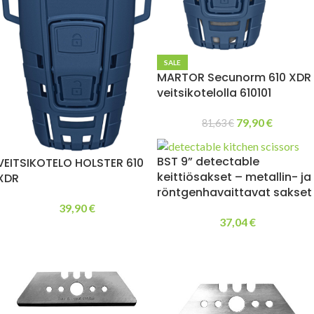
SALE
MARTOR Secunorm 610 XDR
veitsikotelolla 610101
79,90
€
81,63
€
BST 9” detectable
VEITSIKOTELO HOLSTER 610
keittiösakset – metallin- ja
XDR
röntgenhavaittavat sakset
39,90
€
37,04
€