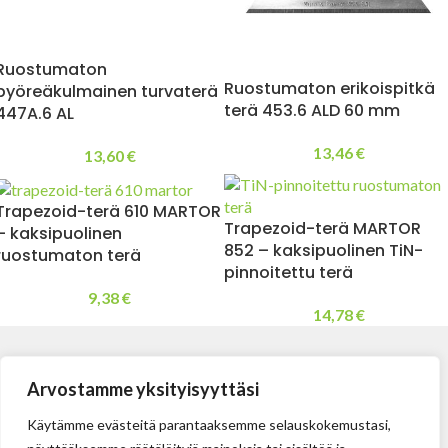
Ruostumaton
Ruostumaton erikoispitkä
pyöreäkulmainen turvaterä
terä 453.6 ALD 60 mm
447A.6 AL
13,46
€
13,60
€
Trapezoid-terä 610 MARTOR
Trapezoid-terä MARTOR
– kaksipuolinen
852 – kaksipuolinen TiN-
ruostumaton terä
pinnoitettu terä
9,38
€
14,78
€
Arvostamme yksityisyyttäsi
Käytämme evästeitä parantaaksemme selauskokemustasi,