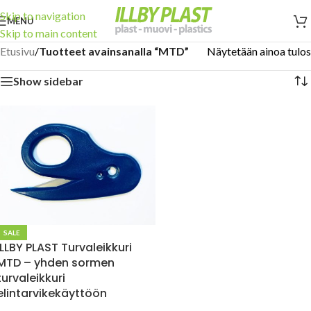
Skip to navigation
MENU
Skip to main content
Etusivu
/
Tuotteet avainsanalla “MTD”
Näytetään ainoa tulos
Show sidebar
SALE
ILLBY PLAST Turvaleikkuri
MTD – yhden sormen
turvaleikkuri
elintarvikekäyttöön