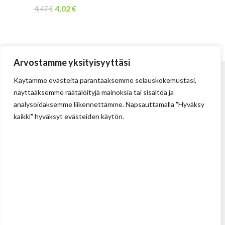
4,02
€
4,47
€
Arvostamme yksityisyyttäsi
Käytämme evästeitä parantaaksemme selauskokemustasi,
näyttääksemme räätälöityjä mainoksia tai sisältöä ja
analysoidaksemme liikennettämme. Napsauttamalla "Hyväksy
kaikki" hyväksyt evästeiden käytön.
Tehdas
Ilolan Kartanontie 43
FIN-07280 ILLBY
Puh: + 358 (0) 400 999 321
Sposti: info@illbyplast.com
Avainhenkilöt