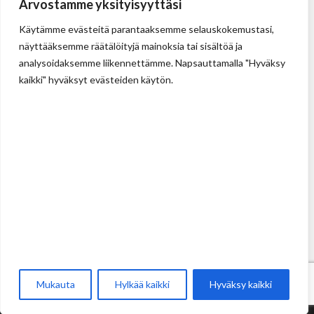
Arvostamme yksityisyyttäsi
Käytämme evästeitä parantaaksemme selauskokemustasi,
näyttääksemme räätälöityjä mainoksia tai sisältöä ja
analysoidaksemme liikennettämme. Napsauttamalla "Hyväksy
kaikki" hyväksyt evästeiden käytön.
Tehdas
Ilolan Kartanontie 43
FIN-07280 ILLBY
Puh: + 358 (0) 400 999 321
Sposti: info@illbyplast.com
Avainhenkilöt
Toimitusjohtaja
Peter Boije af Gennäs
Pyydä tarjous
FI
Mukauta
Hylkää kaikki
Hyväksy kaikki
AB Illbyplast Oy