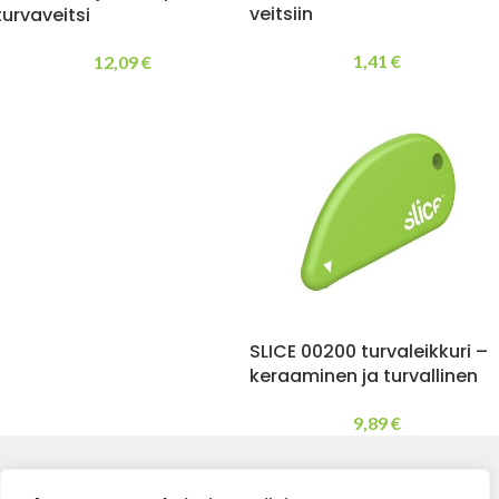
veitsiin
turvaveitsi
1,41
€
12,09
€
SLICE 00200 turvaleikkuri –
keraaminen ja turvallinen
9,89
€