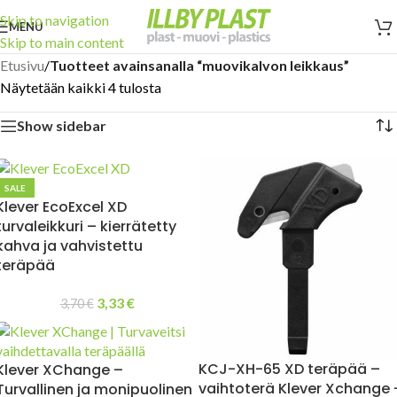
Skip to navigation
MENU
Skip to main content
Etusivu
/
Tuotteet avainsanalla “muovikalvon leikkaus”
Näytetään kaikki 4 tulosta
Show sidebar
SALE
Klever EcoExcel XD
turvaleikkuri – kierrätetty
kahva ja vahvistettu
teräpää
3,33
€
3,70
€
KCJ-XH-65 XD teräpää –
Klever XChange –
vaihtoterä Klever Xchange 
Turvallinen ja monipuolinen