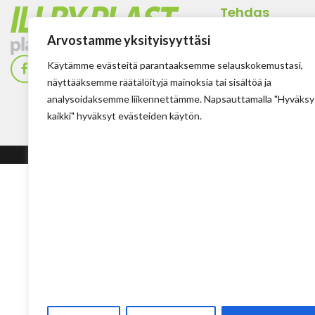
Tehdas
Ilolan Kartanontie 
Arvostamme yksityisyyttäsi
FIN-07280 ILLBY
Käytämme evästeitä parantaaksemme selauskokemustasi,
Puh: + 358 (0) 400
näyttääksemme räätälöityjä mainoksia tai sisältöä ja
Sposti: info@illbyp
analysoidaksemme liikennettämme. Napsauttamalla "Hyväksy
kaikki" hyväksyt evästeiden käytön.