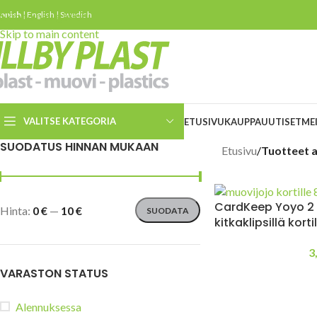
innish
Skip to navigation
|
English
|
Swedish
Skip to main content
VALITSE KATEGORIA
ETUSIVU
KAUPPA
UUTISET
ME
SUODATUS HINNAN MUKAAN
Etusivu
/
Tuotteet a
Turvaleikkurit
Turvaveitset
CardKeep Yoyo 2 
Hinta:
0 €
—
10 €
SUODATA
Slice keraamiset
kitkaklipsillä korti
turvaveitset
3
ESD veitset ja leikkurit
VARASTON STATUS
Kierrätetystä materiaalista
valmistettuja turvaveitsiä ja
leikkureita
Alennuksessa