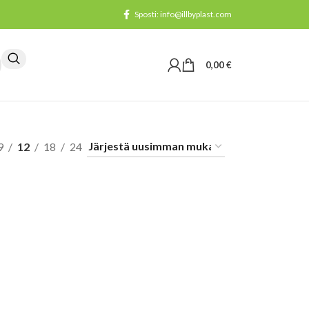
Sposti: info@illbyplast.com
0,00
€
9
12
18
24