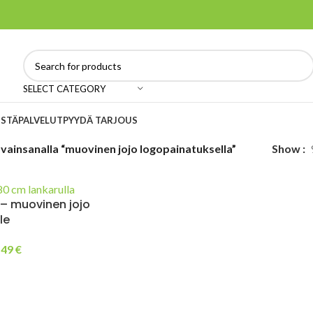
SELECT CATEGORY
ISTÄ
PALVELUT
PYYDÄ TARJOUS
vainsanalla “muovinen jojo logopainatuksella”
Show
– muovinen jojo
lle
,49
€