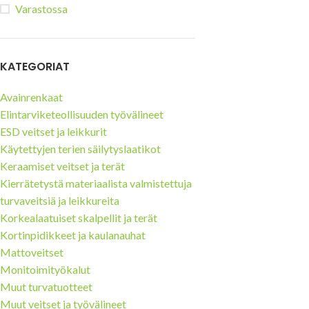
Varastossa
Tuulilasi- ja aurinkopaneeli-
teollisuuden turvaveitset
Mattoveitset
KATEGORIAT
Avainrenkaat
Elintarviketeollisuuden työvälineet
ESD veitset ja leikkurit
Käytettyjen terien säilytyslaatikot
Keraamiset veitset ja terät
Kierrätetystä materiaalista valmistettuja
turvaveitsiä ja leikkureita
Korkealaatuiset skalpellit ja terät
Kortinpidikkeet ja kaulanauhat
Mattoveitset
Monitoimityökalut
Muut turvatuotteet
Muut veitset ja työvälineet