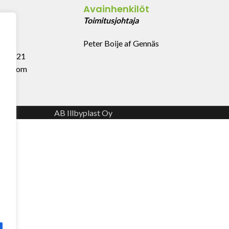
Avainhenkilöt
43
Toimitusjohtaja
Peter Boije af Gennäs
 999 321
last.com
AB Illbyplast Oy