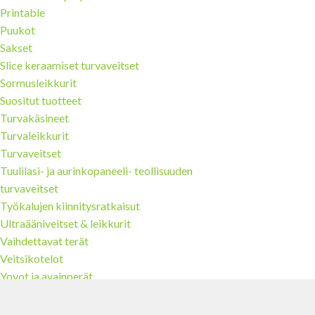
Printable
Puukot
Sakset
Slice keraamiset turvaveitset
Sormusleikkurit
Suositut tuotteet
Turvakäsineet
Turvaleikkurit
Turvaveitset
Tuulilasi- ja aurinkopaneeli- teollisuuden
turvaveitset
Työkalujen kiinnitysratkaisut
Ultraääniveitset & leikkurit
Vaihdettavat terät
Veitsikotelot
Yoyot ja avainperät