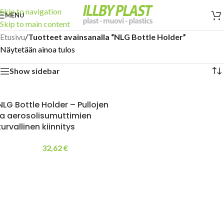
Skip to navigation
MENU
Skip to main content
Etusivu
/
Tuotteet avainsanalla “NLG Bottle Holder”
Näytetään ainoa tulos
Show sidebar
NLG Bottle Holder – Pullojen
ja aerosolisumuttimien
turvallinen kiinnitys
32,62
€