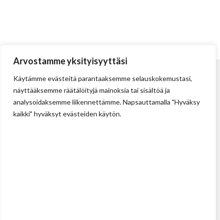
Arvostamme yksityisyyttäsi
Käytämme evästeitä parantaaksemme selauskokemustasi,
näyttääksemme räätälöityjä mainoksia tai sisältöä ja
analysoidaksemme liikennettämme. Napsauttamalla "Hyväksy
kaikki" hyväksyt evästeiden käytön.
Tehdas
Ilolan Kartanontie 43
FIN-07280 ILLBY
Puh: + 358 (0) 400 999 321
Sposti: info@illbyplast.com
Avainhenkilöt