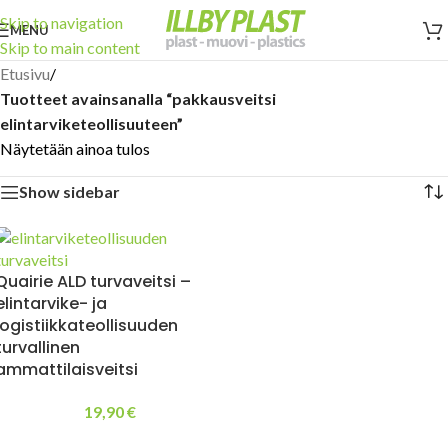
Skip to navigation
MENU
Skip to main content
Etusivu
/
Tuotteet avainsanalla “pakkausveitsi
elintarviketeollisuuteen”
Näytetään ainoa tulos
Show sidebar
Quairie ALD turvaveitsi –
elintarvike- ja
logistiikkateollisuuden
turvallinen
ammattilaisveitsi
19,90
€