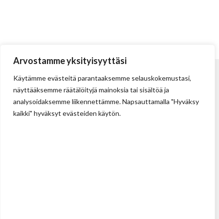
Arvostamme yksityisyyttäsi
Käytämme evästeitä parantaaksemme selauskokemustasi,
näyttääksemme räätälöityjä mainoksia tai sisältöä ja
analysoidaksemme liikennettämme. Napsauttamalla "Hyväksy
kaikki" hyväksyt evästeiden käytön.
Tehdas
Ilolan Kartanontie 43
FIN-07280 ILLBY
Puh: + 358 (0) 400 999 321
Sposti: info@illbyplast.com
Avainhenkilöt