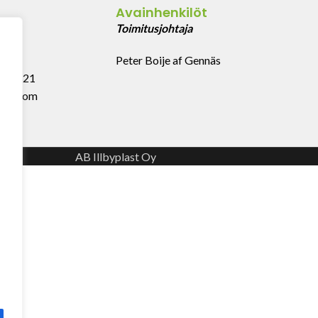
Avainhenkilöt
43
Toimitusjohtaja
Peter Boije af Gennäs
 999 321
last.com
AB Illbyplast Oy