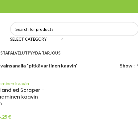
SELECT CATEGORY
ISTÄ
PALVELUT
PYYDÄ TARJOUS
vainsanalla “pitkävartinen kaavin”
Show
Handled Scraper –
raaminen kaavin
n
6,25
€