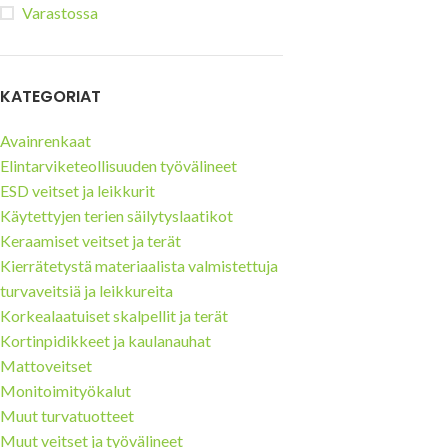
Varastossa
Tuulilasi- ja aurinkopaneeli-
teollisuuden turvaveitset
Mattoveitset
KATEGORIAT
Avainrenkaat
Elintarviketeollisuuden työvälineet
ESD veitset ja leikkurit
Käytettyjen terien säilytyslaatikot
Keraamiset veitset ja terät
Kierrätetystä materiaalista valmistettuja
turvaveitsiä ja leikkureita
Korkealaatuiset skalpellit ja terät
Kortinpidikkeet ja kaulanauhat
Mattoveitset
Monitoimityökalut
Muut turvatuotteet
Muut veitset ja työvälineet