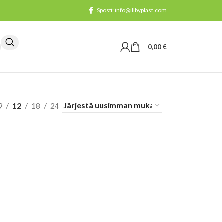
Sposti: info@illbyplast.com
0,00
€
9
12
18
24