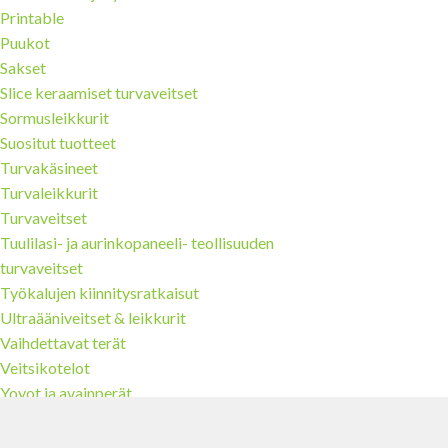
Printable
Puukot
Sakset
Slice keraamiset turvaveitset
Sormusleikkurit
Suositut tuotteet
Turvakäsineet
Turvaleikkurit
Turvaveitset
Tuulilasi- ja aurinkopaneeli- teollisuuden
turvaveitset
Työkalujen kiinnitysratkaisut
Ultraääniveitset & leikkurit
Vaihdettavat terät
Veitsikotelot
Yoyot ja avainperät