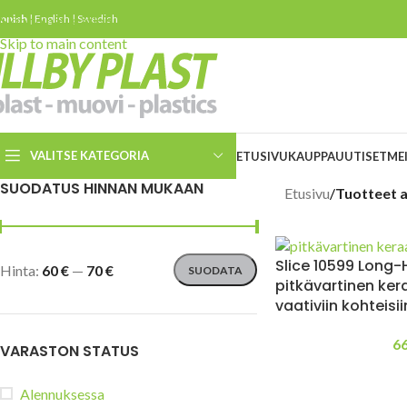
innish
Skip to navigation
|
English
|
Swedish
Skip to main content
VALITSE KATEGORIA
ETUSIVU
KAUPPA
UUTISET
ME
SUODATUS HINNAN MUKAAN
Etusivu
/
Tuotteet a
Turvaleikkurit
Turvaveitset
Slice 10599 Long-
Hinta:
60 €
—
70 €
SUODATA
Slice keraamiset
pitkävartinen ke
turvaveitset
vaativiin kohteisii
ESD veitset ja leikkurit
6
VARASTON STATUS
Kierrätetystä materiaalista
valmistettuja turvaveitsiä ja
leikkureita
Alennuksessa