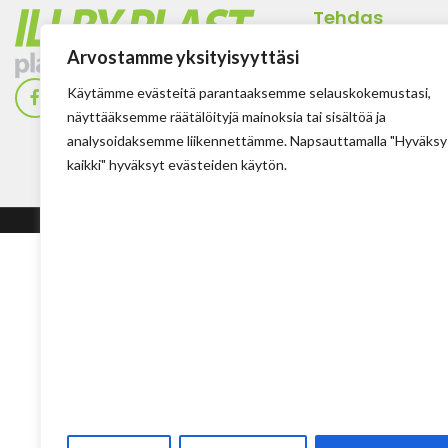
Tehdas
Ilolan Kartanontie 
Arvostamme yksityisyyttäsi
FIN-07280 ILLBY
Käytämme evästeitä parantaaksemme selauskokemustasi,
Puh: + 358 (0) 400
näyttääksemme räätälöityjä mainoksia tai sisältöä ja
Sposti: info@illbyp
analysoidaksemme liikennettämme. Napsauttamalla "Hyväksy
kaikki" hyväksyt evästeiden käytön.