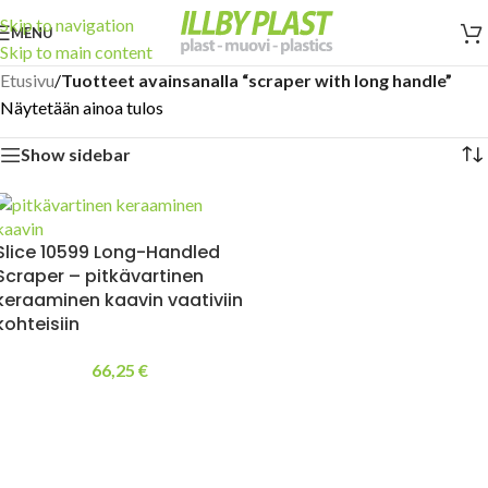
Skip to navigation
MENU
Skip to main content
Etusivu
/
Tuotteet avainsanalla “scraper with long handle”
Näytetään ainoa tulos
Show sidebar
Slice 10599 Long-Handled
Scraper – pitkävartinen
keraaminen kaavin vaativiin
kohteisiin
66,25
€