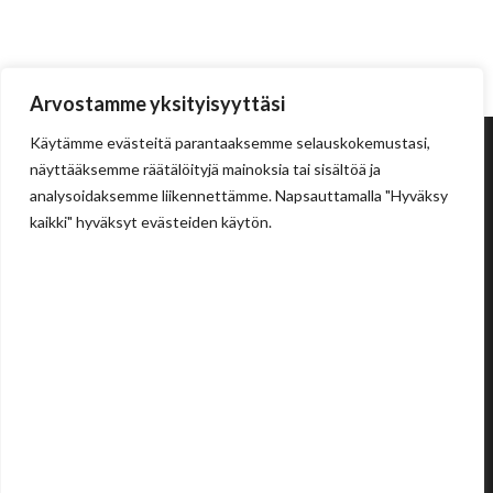
Arvostamme yksityisyyttäsi
Käytämme evästeitä parantaaksemme selauskokemustasi,
näyttääksemme räätälöityjä mainoksia tai sisältöä ja
analysoidaksemme liikennettämme. Napsauttamalla "Hyväksy
kaikki" hyväksyt evästeiden käytön.
Tehdas
Ilolan Kartanontie 43
FIN-07280 ILLBY
Puh: + 358 (0) 400 999 321
Sposti: info@illbyplast.com
Avainhenkilöt
Toimitusjohtaja