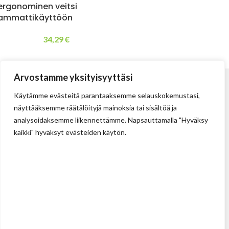
ergonominen veitsi
ammattikäyttöön
34,29
€
Arvostamme yksityisyyttäsi
Käytämme evästeitä parantaaksemme selauskokemustasi,
näyttääksemme räätälöityjä mainoksia tai sisältöä ja
analysoidaksemme liikennettämme. Napsauttamalla "Hyväksy
kaikki" hyväksyt evästeiden käytön.
Tehdas
Ilolan Kartanontie 43
FIN-07280 ILLBY
Puh: + 358 (0) 400 999 321
Sposti: info@illbyplast.com