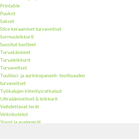
Printable
Puukot
Sakset
Slice keraamiset turvaveitset
Sormusleikkurit
Suositut tuotteet
Turvakäsineet
Turvaleikkurit
Turvaveitset
Tuulilasi- ja aurinkopaneeli- teollisuuden
turvaveitset
Työkalujen kiinnitysratkaisut
Ultraääniveitset & leikkurit
Vaihdettavat terät
Veitsikotelot
Yoyot ja avainperät