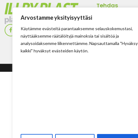
Tehdas
Ilolan Kartanontie 
Arvostamme yksityisyyttäsi
FIN-07280 ILLBY
Käytämme evästeitä parantaaksemme selauskokemustasi,
Puh: + 358 (0) 400
näyttääksemme räätälöityjä mainoksia tai sisältöä ja
Sposti: info@illbyp
analysoidaksemme liikennettämme. Napsauttamalla "Hyväksy
kaikki" hyväksyt evästeiden käytön.