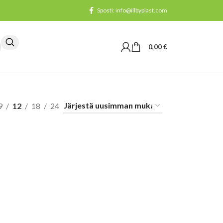
Sposti: info@illbyplast.com
0,00
€
9
12
18
24