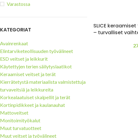
Varastossa
Tuulilasi- ja aurinkopaneeli-
teollisuuden turvaveitset
Mattoveitset
SLICE keraamiset 
KATEGORIAT
– turvalliset vaih
Avainrenkaat
2
Elintarviketeollisuuden työvälineet
ESD veitset ja leikkurit
Käytettyjen terien säilytyslaatikot
Keraamiset veitset ja terät
Kierrätetystä materiaalista valmistettuja
turvaveitsiä ja leikkureita
Korkealaatuiset skalpellit ja terät
Kortinpidikkeet ja kaulanauhat
Mattoveitset
Monitoimityökalut
Muut turvatuotteet
Muut veitset ja työvälineet