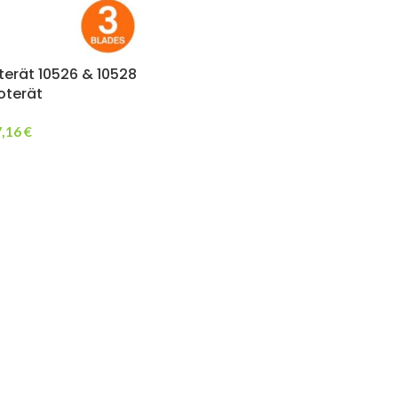
terät 10526 & 10528
toterät
7,16
€