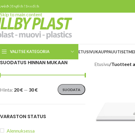
innish
Skip to navigation
|
English
|
Swedish
Skip to main content
VALITSE KATEGORIA
ETUSIVU
KAUPPA
UUTISET
ME
SUODATUS HINNAN MUKAAN
Etusivu
/
Tuotteet a
Turvaleikkurit
Turvaveitset
Hinta:
20 €
—
30 €
SUODATA
Slice keraamiset
turvaveitset
ESD veitset ja leikkurit
VARASTON STATUS
Kierrätetystä materiaalista
valmistettuja turvaveitsiä ja
leikkureita
Alennuksessa