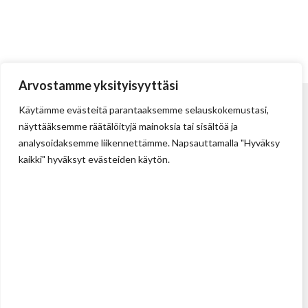
Arvostamme yksityisyyttäsi
Käytämme evästeitä parantaaksemme selauskokemustasi,
näyttääksemme räätälöityjä mainoksia tai sisältöä ja
analysoidaksemme liikennettämme. Napsauttamalla "Hyväksy
kaikki" hyväksyt evästeiden käytön.
Tehdas
Ilolan Kartanontie 43
FIN-07280 ILLBY
Puh: + 358 (0) 400 999 321
Sposti: info@illbyplast.com
Avainhenkilöt