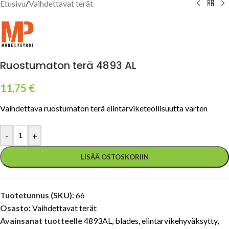
Etusivu
/
Vaihdettavat terät
Ruostumaton terä 4893 AL
11,75
€
Vaihdettava ruostumaton terä elintarviketeollisuutta varten
-
+
LISÄÄ OSTOSKORIIN
Tuotetunnus (SKU):
66
Osasto:
Vaihdettavat terät
Avainsanat tuotteelle
4893AL
,
blades
,
elintarvikehyväksytty
,