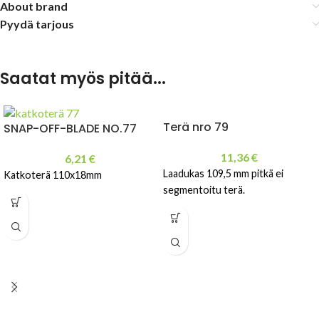
About brand
Pyydä tarjous
Saatat myös pitää...
Terä nro 79
SNAP-OFF-BLADE NO.77
11,36
€
6,21
€
Laadukas 109,5 mm pitkä ei
Katkoterä 110x18mm
segmentoitu terä.