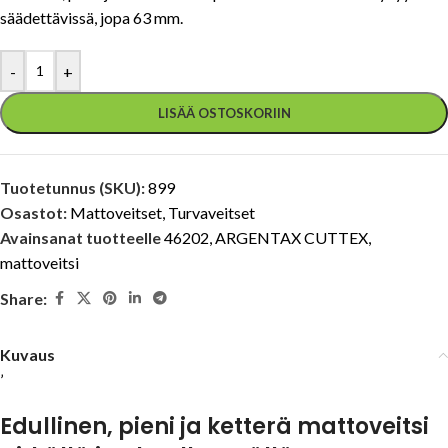
säädettävissä, jopa 63 mm.
-
+
LISÄÄ OSTOSKORIIN
Tuotetunnus (SKU):
899
Osastot:
Mattoveitset
,
Turvaveitset
Avainsanat tuotteelle
46202
,
ARGENTAX CUTTEX
,
mattoveitsi
Share:
Kuvaus
’
Edullinen, pieni ja ketterä mattoveitsi