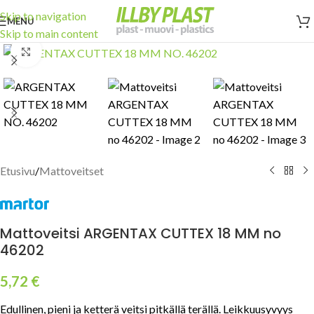
Skip to navigation
MENU
Skip to main content
Click to enlarge
Etusivu
/
Mattoveitset
Mattoveitsi ARGENTAX CUTTEX 18 MM no
46202
5,72
€
Edullinen, pieni ja ketterä veitsi pitkällä terällä. Leikkuusyvyys