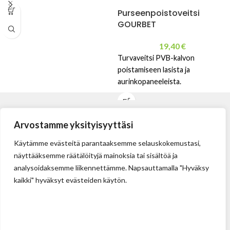
Purseenpoistoveitsi
GOURBET
19,40
€
Turvaveitsi PVB-kalvon
poistamiseen lasista ja
aurinkopaneeleista.
Arvostamme yksityisyyttäsi
Käytämme evästeitä parantaaksemme selauskokemustasi,
näyttääksemme räätälöityjä mainoksia tai sisältöä ja
analysoidaksemme liikennettämme. Napsauttamalla "Hyväksy
kaikki" hyväksyt evästeiden käytön.
Tehdas
Ilolan Kartanontie 43
FIN-07280 ILLBY