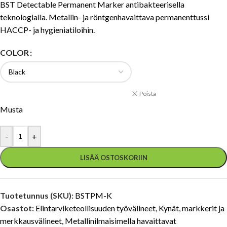
BST Detectable Permanent Marker antibakteerisella
teknologialla. Metallin- ja röntgenhavaittava permanenttussi
HACCP- ja hygieniatiloihin.
COLOR
Poista
Musta
-
+
LISÄÄ OSTOSKORIIN
Tuotetunnus (SKU):
BSTPM-K
Osastot:
Elintarviketeollisuuden työvälineet
,
Kynät, markkerit ja
merkkausvälineet
,
Metallinilmaisimella havaittavat