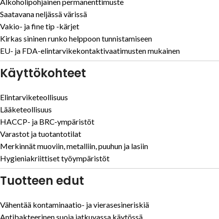
Alkoholipohjainen permanenttimuste
Saatavana neljässä värissä
Vakio- ja fine tip -kärjet
Kirkas sininen runko helppoon tunnistamiseen
EU- ja FDA-elintarvikekontaktivaatimusten mukainen
Käyttökohteet
Elintarviketeollisuus
Lääketeollisuus
HACCP- ja BRC-ympäristöt
Varastot ja tuotantotilat
Merkinnät muoviin, metalliin, puuhun ja lasiin
Hygieniakriittiset työympäristöt
Tuotteen edut
Vähentää kontaminaatio- ja vierasesineriskiä
Antibakteerinen suoja jatkuvassa käytössä