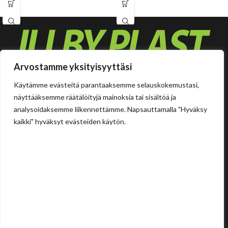
röntgensäteillä.
ovat lateksivapaita, ja niissä on
hypoallergeeninen liima. 4cm x cm
Arvostamme yksityisyyttäsi
Käytämme evästeitä parantaaksemme selauskokemustasi,
näyttääksemme räätälöityjä mainoksia tai sisältöä ja
Tehdas
analysoidaksemme liikennettämme. Napsauttamalla "Hyväksy
Ilolan Kartanontie 43
kaikki" hyväksyt evästeiden käytön.
FIN-07280 ILLBY
Puh: + 358 (0) 400 999 321
Sposti: info@illbyplast.com
Avainhenkilöt
Toimitusjohtaja
Peter Boije af Gennäs
Pyydä tarjous