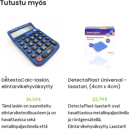
Tutustu myös
DetestaCalc-laskin,
DetectaPlast Universal -
elintarvikehyväksytty
laastari, (4cm x 4cm)
36,50
€
22,79
€
Tämä laskin on suunniteltu
DetectaPlast-laastarit ovat
elintarviketeollisuuteen ja on
havaittavissa metallinpaljastimilla
havaittavissa sekä
ja röntgensäteillä.
metallinpaljastimella että
Elintarvikehyväksytty. Laastarit