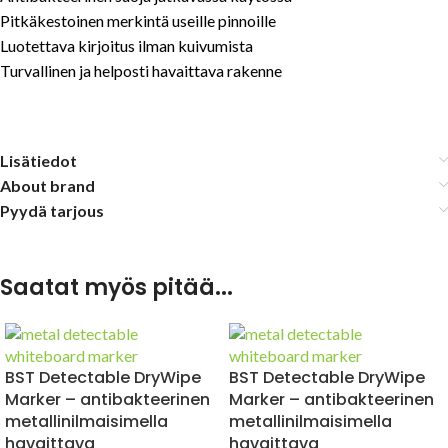
Pitkäkestoinen merkintä useille pinnoille
Luotettava kirjoitus ilman kuivumista
Turvallinen ja helposti havaittava rakenne
Lisätiedot
About brand
Pyydä tarjous
Saatat myös pitää...
BST Detectable DryWipe
BST Detectable DryWipe
Marker – antibakteerinen
Marker – antibakteerinen
metallinilmaisimella
metallinilmaisimella
havaittava
havaittava