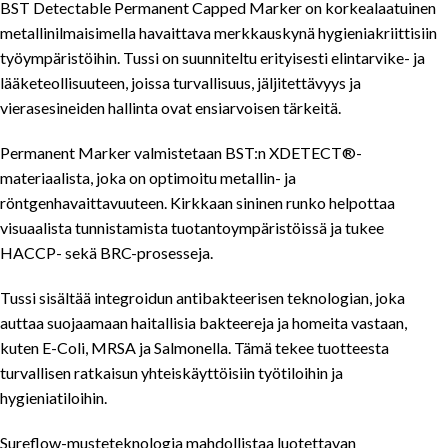
BST Detectable Permanent Capped Marker on korkealaatuinen
metallinilmaisimella havaittava merkkauskynä hygieniakriittisiin
työympäristöihin. Tussi on suunniteltu erityisesti elintarvike- ja
lääketeollisuuteen, joissa turvallisuus, jäljitettävyys ja
vierasesineiden hallinta ovat ensiarvoisen tärkeitä.
Permanent Marker valmistetaan BST:n XDETECT®-
materiaalista, joka on optimoitu metallin- ja
röntgenhavaittavuuteen. Kirkkaan sininen runko helpottaa
visuaalista tunnistamista tuotantoympäristöissä ja tukee
HACCP- sekä BRC-prosesseja.
Tussi sisältää integroidun antibakteerisen teknologian, joka
auttaa suojaamaan haitallisia bakteereja ja homeita vastaan,
kuten E-Coli, MRSA ja Salmonella. Tämä tekee tuotteesta
turvallisen ratkaisun yhteiskäyttöisiin työtiloihin ja
hygieniatiloihin.
Sureflow-musteteknologia mahdollistaa luotettavan