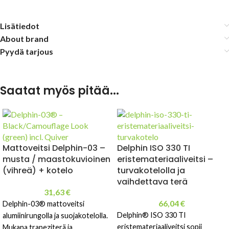
Lisätiedot
About brand
Pyydä tarjous
Saatat myös pitää...
Mattoveitsi Delphin-03 –
Delphin ISO 330 TI
musta / maastokuvioinen
eristemateriaaliveitsi –
(vihreä) + kotelo
turvakotelolla ja
vaihdettava terä
31,63
€
66,04
€
Delphin-03® mattoveitsi
Delphin® ISO 330 TI
alumiinirungolla ja suojakotelolla.
eristemateriaaliveitsi sopii
Mukana trapeziterä ja