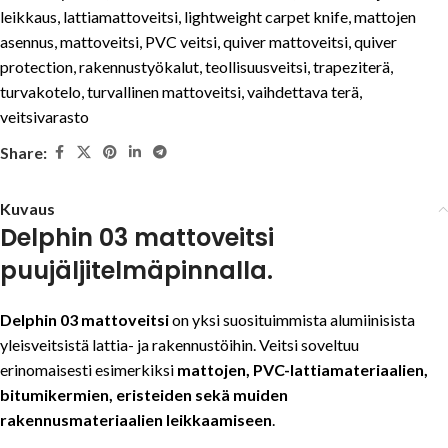
leikkaus
,
lattiamattoveitsi
,
lightweight carpet knife
,
mattojen
asennus
,
mattoveitsi
,
PVC veitsi
,
quiver mattoveitsi
,
quiver
protection
,
rakennustyökalut
,
teollisuusveitsi
,
trapeziterä
,
turvakotelo
,
turvallinen mattoveitsi
,
vaihdettava terä
,
veitsivarasto
Share:
Kuvaus
Delphin 03 mattoveitsi
puujäljitelmäpinnalla.
Delphin 03 mattoveitsi
on yksi suosituimmista alumiinisista
yleisveitsistä lattia- ja rakennustöihin. Veitsi soveltuu
erinomaisesti esimerkiksi
mattojen, PVC-lattiamateriaalien,
bitumikermien, eristeiden sekä muiden
rakennusmateriaalien leikkaamiseen
.