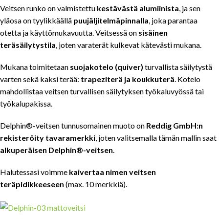
Veitsen runko on valmistettu
kestävästä alumiinista
, ja sen
yläosa on tyylikkäällä
puujäljitelmäpinnalla
, joka parantaa
otetta ja käyttömukavuutta. Veitsessä on
sisäinen
teräsäilytystila
, joten varaterät kulkevat kätevästi mukana.
Mukana toimitetaan
suojakotelo (quiver)
turvallista säilytystä
varten sekä kaksi terää:
trapeziterä ja koukkuterä
. Kotelo
mahdollistaa veitsen turvallisen säilytyksen työkaluvyössä tai
työkalupakissa.
Delphin®-veitsen tunnusomainen muoto on
Reddig GmbH:n
rekisteröity tavaramerkki
, joten valitsemalla tämän mallin saat
alkuperäisen Delphin®-veitsen
.
Halutessasi voimme
kaivertaa nimen veitsen
teräpidikkeeseen
(max. 10 merkkiä).