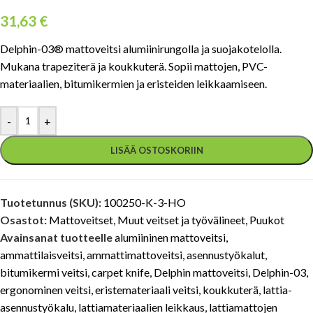
31,63
€
Delphin-03® mattoveitsi alumiinirungolla ja suojakotelolla.
Mukana trapeziterä ja koukkuterä. Sopii mattojen, PVC-
materiaalien, bitumikermien ja eristeiden leikkaamiseen.
-
+
LISÄÄ OSTOSKORIIN
Tuotetunnus (SKU):
100250-K-3-HO
Osastot:
Mattoveitset
,
Muut veitset ja työvälineet
,
Puukot
Avainsanat tuotteelle
alumiininen mattoveitsi
,
ammattilaisveitsi
,
ammattimattoveitsi
,
asennustyökalut
,
bitumikermi veitsi
,
carpet knife
,
Delphin mattoveitsi
,
Delphin-03
,
ergonominen veitsi
,
eristemateriaali veitsi
,
koukkuterä
,
lattia-
asennustyökalu
,
lattiamateriaalien leikkaus
,
lattiamattojen