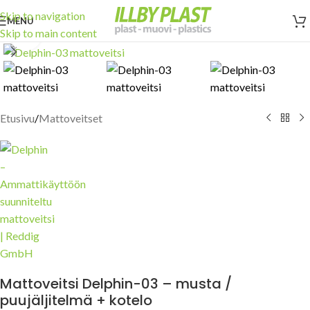
Skip to navigation
MENU
Skip to main content
Click to enlarge
Etusivu
/
Mattoveitset
Mattoveitsi Delphin-03 – musta /
puujäljitelmä + kotelo