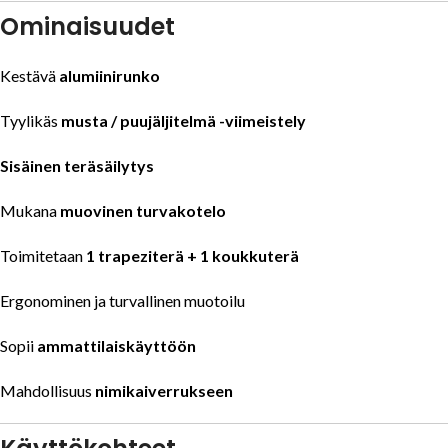
Ominaisuudet
Kestävä
alumiinirunko
Tyylikäs
musta / puujäljitelmä -viimeistely
Sisäinen teräsäilytys
Mukana
muovinen turvakotelo
Toimitetaan
1 trapeziterä + 1 koukkuterä
Ergonominen ja turvallinen muotoilu
Sopii
ammattilaiskäyttöön
Mahdollisuus
nimikaiverrukseen