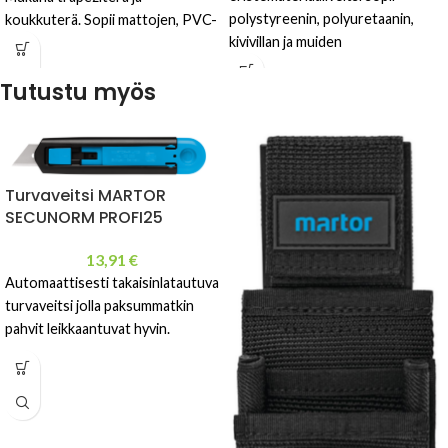
polystyreenin, polyuretaanin,
koukkuterä. Sopii mattojen, PVC-
kivivillan ja muiden
materiaalien, bitumikermien ja
eristemateriaalien leikkaamiseen.
eristeiden leikkaamiseen.
Tutustu myös
Sis. turvakotelon ja ISO-terän.
Turvaveitsi MARTOR
SECUNORM PROFI25
13,91
€
Automaattisesti takaisinlatautuva
turvaveitsi jolla paksummatkin
pahvit leikkaantuvat hyvin.