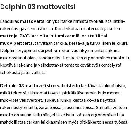
Delphin 03 mattoveitsi
Laadukas
mattoveitsi
on yksi tärkeimmistä työkaluista lattia-,
rakennus- ja asennustöissä. Kun leikataan materiaaleja kuten
mattoja, PVC-lattioita, bitumikermiä, eristeitä tai
muovipeitteitä
, tarvitaan tarkka, kestävä ja turvallinen leikkuri.
Delphin-tyyppinen
carpet knife
on vuosikymmenten aikana
muodostunut alan standardiksi, koska sen ergonominen muotoilu,
kestävä rakenne ja vaihdettavat terät tekevät työskentelystä
tehokasta ja turvallista.
Delphin-03 mattoveitsi
on valmistettu kestävästä alumiinista,
mikä tekee siitä huomattavasti pitkäikäisemmän kuin monet
muoviset yleisveitset. Tukeva runko kestää kovaa käyttöä
rakennustyömailla, varastoissa ja asennustöissä. Samalla veitsen
muoto on suunniteltu niin, että se istuu käteen ergonomisesti ja
mahdollistaa tarkan leikkaamisen myös pitkäkestoisessa työssä.