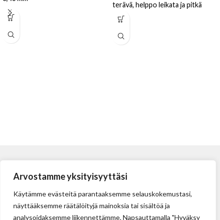
terävä, helppo leikata ja pitkä
käyttöikä. 60,0 mm pituus, 19 mm
leveys ja 0,63 mm
Arvostamme yksityisyyttäsi
Käytämme evästeitä parantaaksemme selauskokemustasi,
näyttääksemme räätälöityjä mainoksia tai sisältöä ja
analysoidaksemme liikennettämme. Napsauttamalla "Hyväksy