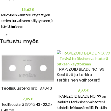
15,62
€
Muovinen kanisteri käytettyjen
terien turvalliseen säilytykseen ja
hävittämiseen
Tutustu myös
TRAPEZOID BLADE NO. 99 –
Kestävä ja tarkka
teräksinen vaihtoterä
Teollisuusterä nro. 37040
6,65
€
TRAPEZOID BLADE NO. 99 on
7,89
€
laadukas teräksinen vaihtoterä
Teollisuusterä 37040, 43 x 22,2 x
kahdella leikkuusärmällä. Erittäin
0,40 mm