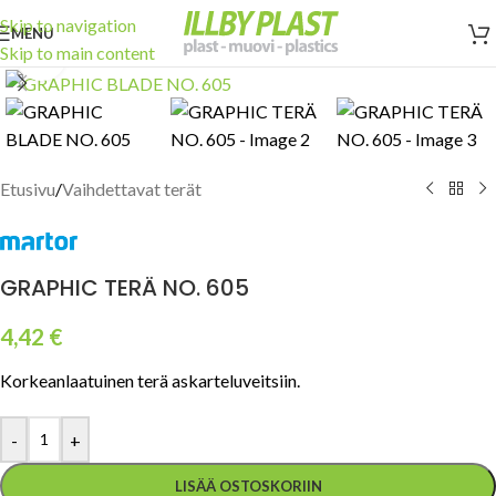
Skip to navigation
MENU
Skip to main content
Click to enlarge
Etusivu
/
Vaihdettavat terät
GRAPHIC TERÄ NO. 605
4,42
€
Korkeanlaatuinen terä askarteluveitsiin.
-
+
LISÄÄ OSTOSKORIIN