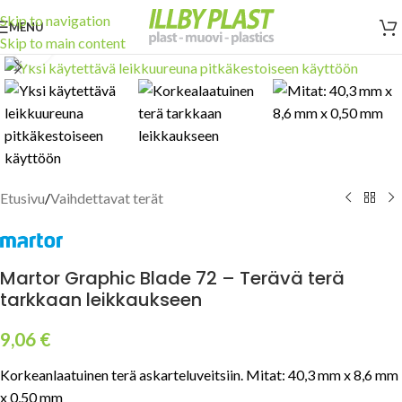
Skip to navigation
MENU
Skip to main content
Click to enlarge
Etusivu
/
Vaihdettavat terät
Martor Graphic Blade 72 – Terävä terä
tarkkaan leikkaukseen
9,06
€
Korkeanlaatuinen terä askarteluveitsiin. Mitat: 40,3 mm x 8,6 mm
x 0,50 mm