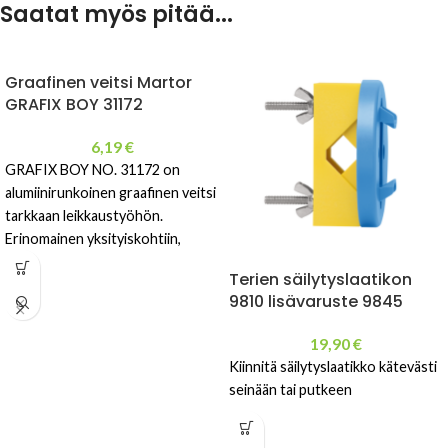
Saatat myös pitää...
Graafinen veitsi Martor
GRAFIX BOY 31172
6,19
€
GRAFIX BOY NO. 31172 on
alumiinirunkoinen graafinen veitsi
tarkkaan leikkaustyöhön.
Erinomainen yksityiskohtiin,
hienovaraisiin viiltoihin ja
Terien säilytyslaatikon
pyyhintään. Helppo käsitellä ja
9810 lisävaruste 9845
vaihtaa terä.
19,90
€
Kiinnitä säilytyslaatikko kätevästi
seinään tai putkeen