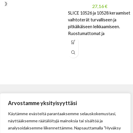
27,16
€
SLICE 10526 ja 10528 keraamiset
vaihtoterät turvalliseen ja
pitkäikäiseen leikkaamiseen.
Ruostumattomat ja
kipinöimättömät terät
ammattikäyttöön.
Arvostamme yksityisyyttäsi
Käytämme evästeitä parantaaksemme selauskokemustasi,
näyttääksemme räätälöityjä mainoksia tai sisältöä ja
analysoidaksemme liikennettämme. Napsauttamalla "Hyväksy