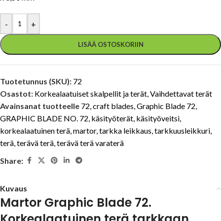
-
+
LISÄÄ OSTOSKORIIN
Tuotetunnus (SKU):
72
Osastot:
Korkealaatuiset skalpellit ja terät
,
Vaihdettavat terät
Avainsanat tuotteelle
72
,
craft blades
,
Graphic Blade 72
,
GRAPHIC BLADE NO. 72
,
käsityöterät
,
käsityöveitsi
,
korkealaatuinen terä
,
martor
,
tarkka leikkaus
,
tarkkuusleikkuri
,
terä
,
terävä terä
,
terävä terä varaterä
Share:
Kuvaus
Martor Graphic Blade 72.
Korkealaatuinen terä tarkkaan