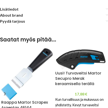
Lisätiedot
About brand
Pyydä tarjous
Saatat myös pitää...
Uusi! Turvaveitsi Martor
Secupro Merak
keraamisella terällä
17,88
€
Kun turvallisuus ja mukavuus on
Raappa Martor Scrapex
yhdistetty. Kevyt turvaveitsi
Argentax 46144