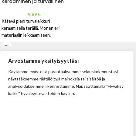
keraaminen ja turvallinen
9,89
€
Kätevä pieni turvaleikkuri
keraamisella terällä. Monen eri
materiaalin leikkaamiseen.
Arvostamme yksityisyyttäsi
Käytämme evästeitä parantaaksemme selauskokemustasi,
näyttääksemme räätälöityjä mainoksia tai sisältöä ja
analysoidaksemme liikennettämme. Napsauttamalla "Hyväksy
kaikki" hyväksyt evästeiden käytön.
Tehdas
Ilolan Kartanontie 43
FIN-07280 ILLBY
Puh: + 358 (0) 400 999 321
Sposti: info@illbyplast.com