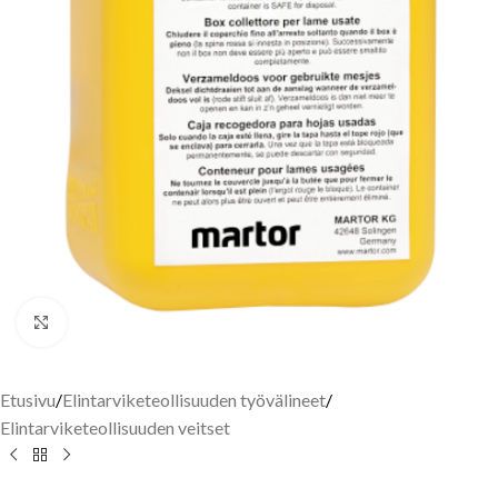
Click to enlarge
Etusivu
/
Elintarviketeollisuuden työvälineet
/
Elintarviketeollisuuden veitset