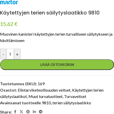
Käytettyjen terien säilytyslaatikko 9810
15,62
€
Muovinen kanisteri käytettyjen terien turvalliseen säilytykseen ja
hävittämiseen
-
+
LISÄÄ OSTOSKORIIN
Tuotetunnus (SKU):
169
Osastot:
Elintarviketeollisuuden veitset
,
Käytettyjen terien
säilytyslaatikot
,
Muut turvatuotteet
,
Turvaveitset
Avainsanat tuotteelle
9810
,
terien säilytyslaatikko
Share: