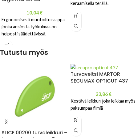
keraamisella terällä.
10,04
€
Ergonomisesti muotoiltu raappa
jonka ansiosta työkulmaa on
helposti säädettävissä.
Tutustu myös
Turvaveitsi MARTOR
SECUMAX OPTICUT 437
23,86
€
Kestävä leikkuri joka leikkaa myös
paksumpaa filmiä
SLICE 00200 turvaleikkuri –