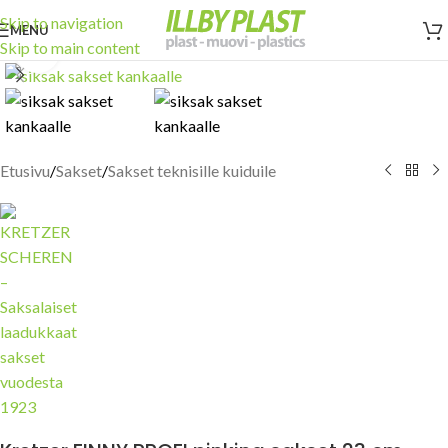
Skip to navigation
MENU
Skip to main content
Click to enlarge
Etusivu
/
Sakset
/
Sakset teknisille kuiduile