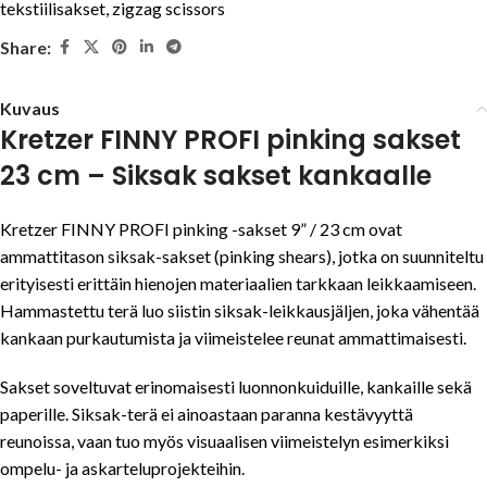
tekstiilisakset
,
zigzag scissors
Share:
Kuvaus
Kretzer FINNY PROFI pinking sakset
23 cm – Siksak sakset kankaalle
Kretzer
FINNY PROFI pinking -sakset 9” / 23 cm ovat
ammattitason siksak-sakset (pinking shears), jotka on suunniteltu
erityisesti erittäin hienojen materiaalien tarkkaan leikkaamiseen.
Hammastettu terä luo siistin siksak-leikkausjäljen, joka vähentää
kankaan purkautumista ja viimeistelee reunat ammattimaisesti.
Sakset soveltuvat erinomaisesti luonnonkuiduille, kankaille sekä
paperille. Siksak-terä ei ainoastaan paranna kestävyyttä
reunoissa, vaan tuo myös visuaalisen viimeistelyn esimerkiksi
ompelu- ja askarteluprojekteihin.