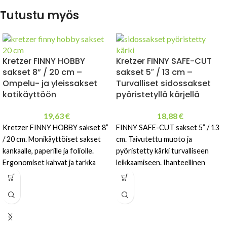
Tutustu myös
Kretzer FINNY HOBBY
Kretzer FINNY SAFE-CUT
sakset 8” / 20 cm –
sakset 5″ / 13 cm –
Ompelu- ja yleissakset
Turvalliset sidossakset
kotikäyttöön
pyöristetyllä kärjellä
19,63
€
18,88
€
Kretzer FINNY HOBBY sakset 8”
FINNY SAFE-CUT sakset 5” / 13
/ 20 cm. Monikäyttöiset sakset
cm. Taivutettu muoto ja
kankaalle, paperille ja foliolle.
pyöristetty kärki turvalliseen
Ergonomiset kahvat ja tarkka
leikkaamiseen. Ihanteellinen
leikkaus.
sidoksille ja tarkkuustyöhön.