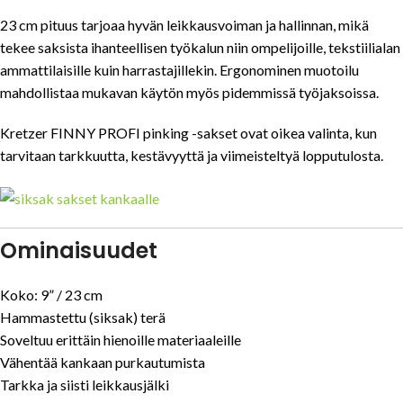
23 cm pituus tarjoaa hyvän leikkausvoiman ja hallinnan, mikä
tekee saksista ihanteellisen työkalun niin ompelijoille, tekstiilialan
ammattilaisille kuin harrastajillekin. Ergonominen muotoilu
mahdollistaa mukavan käytön myös pidemmissä työjaksoissa.
Kretzer FINNY PROFI pinking -sakset ovat oikea valinta, kun
tarvitaan tarkkuutta, kestävyyttä ja viimeisteltyä lopputulosta.
Ominaisuudet
Koko: 9” / 23 cm
Hammastettu (siksak) terä
Soveltuu erittäin hienoille materiaaleille
Vähentää kankaan purkautumista
Tarkka ja siisti leikkausjälki