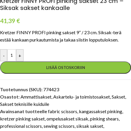
Kretzer FINNY PROFI pinking sakset 23 cm –
Siksak sakset kankaalle
41,39
€
Kretzer FINNY PROFI pinking sakset 9” / 23 cm. Siksak-terä
estää kankaan purkautumista ja takaa siistin lopputuloksen.
-
+
LISÄÄ OSTOSKORIIN
Tuotetunnus (SKU):
774423
Osastot:
Ammattisakset
,
Askartelu- ja toimistosakset
,
Sakset
,
Sakset teknisille kuiduile
Avainsanat tuotteelle
fabric scissors
,
kangassakset pinking
,
kretzer pinking sakset
,
ompelusakset siksak
,
pinking shears
,
professional scissors
,
sewing scissors
,
siksak sakset
,