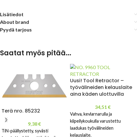
Lisätiedot
About brand
Pyydä tarjous
Saatat myös pitää...
Uusi! Tool Retractor –
työvälineiden kelauslaite
aina käden ulottuvilla
34,51
€
Terä nro. 85232
Vahva, kevlarnarulla ja
kiipeilykoukulla varustettu
9,38
€
laadukas työvälineiden
TiN-päällystetty, syvästi
kelauslaite.