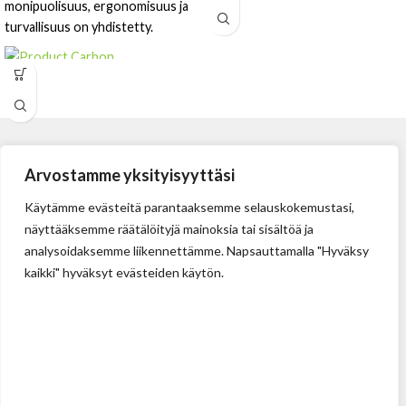
monipuolisuus, ergonomisuus ja
turvallisuus on yhdistetty.
Hiilijalanjälki = 0,2394 kg
CO2e / yksikkö
Arvostamme yksityisyyttäsi
Käytämme evästeitä parantaaksemme selauskokemustasi,
näyttääksemme räätälöityjä mainoksia tai sisältöä ja
analysoidaksemme liikennettämme. Napsauttamalla "Hyväksy
kaikki" hyväksyt evästeiden käytön.
Tehdas
Ilolan Kartanontie 43
FIN-07280 ILLBY
Puh: + 358 (0) 400 999 321
Sposti: info@illbyplast.com
Avainhenkilöt