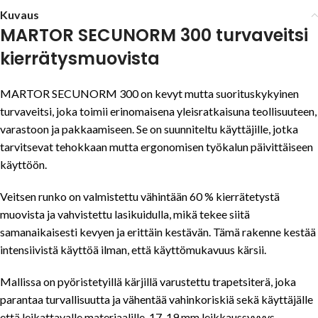
Kuvaus
MARTOR SECUNORM 300 turvaveitsi
kierrätysmuovista
MARTOR
SECUNORM 300 on kevyt mutta suorituskykyinen
turvaveitsi, joka toimii erinomaisena yleisratkaisuna teollisuuteen,
varastoon ja pakkaamiseen. Se on suunniteltu käyttäjille, jotka
tarvitsevat tehokkaan mutta ergonomisen työkalun päivittäiseen
käyttöön.
Veitsen runko on valmistettu vähintään 60 % kierrätetystä
muovista ja vahvistettu lasikuidulla, mikä tekee siitä
samanaikaisesti kevyen ja erittäin kestävän. Tämä rakenne kestää
intensiivistä käyttöä ilman, että käyttömukavuus kärsii.
Mallissa on pyöristetyillä kärjillä varustettu trapetsiterä, joka
parantaa turvallisuutta ja vähentää vahinkoriskiä sekä käyttäjälle
että leikattavalle materiaalille. 17-19 mm leikkaussyvyys