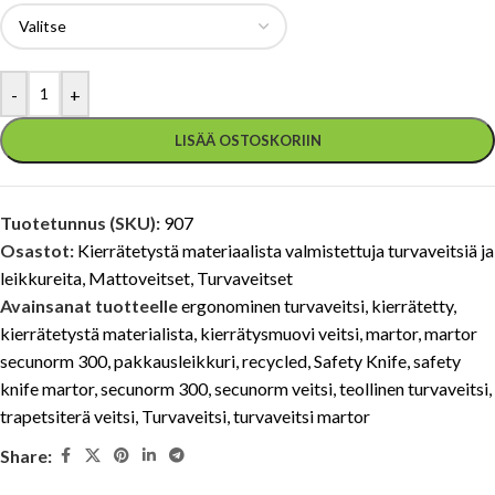
-
+
LISÄÄ OSTOSKORIIN
Tuotetunnus (SKU):
907
Osastot:
Kierrätetystä materiaalista valmistettuja turvaveitsiä ja
leikkureita
,
Mattoveitset
,
Turvaveitset
Avainsanat tuotteelle
ergonominen turvaveitsi
,
kierrätetty
,
kierrätetystä materialista
,
kierrätysmuovi veitsi
,
martor
,
martor
secunorm 300
,
pakkausleikkuri
,
recycled
,
Safety Knife
,
safety
knife martor
,
secunorm 300
,
secunorm veitsi
,
teollinen turvaveitsi
,
trapetsiterä veitsi
,
Turvaveitsi
,
turvaveitsi martor
Share: