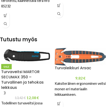
terotettu, käännettävä terä nro
85232
Tutustu myös
Turvaleikkuri Arsac
SALE
Turvaveitsi MARTOR
SECUMAX 350 –
9,82
€
Turvallinen ja tehokas
Kaksiteräinen ergonominen veitsi
leikkaus
monen eri materiaalin
leikkaamiseen.
12,08
€
13,42
€
Todellinen turvaveitsi jossa