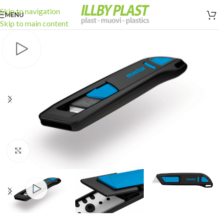
Skip to navigation
MENU
Skip to main content
Click to enlarge