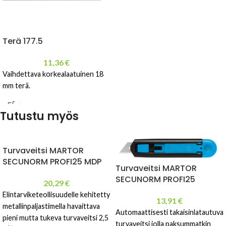
Terä 177.5
11,36
€
Vaihdettava korkealaatuinen 18
mm terä.
Tutustu myös
Turvaveitsi MARTOR
SECUNORM PROFI25 MDP
Turvaveitsi MARTOR
SECUNORM PROFI25
20,29
€
Elintarviketeollisuudelle kehitetty
13,91
€
metallinpaljastimella havaittava
Automaattisesti takaisinlatautuva
pieni mutta tukeva turvaveitsi 2,5
turvaveitsi jolla paksummatkin