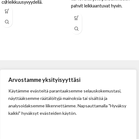
cm leikkuusyvyydellä.
pahvit leikkaantuvat hyvin.
Arvostamme yksityisyyttäsi
Käytämme evästeitä parantaaksemme selauskokemustasi,
näyttääksemme räätälöityjä mainoksia tai sisältöä ja
analysoidaksemme liikennettämme. Napsauttamalla "Hyväksy
kaikki" hyväksyt evästeiden käytön.
Tehdas
Ilolan Kartanontie 43
FIN-07280 ILLBY