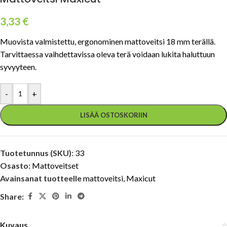
3,33
€
Muovista valmistettu, ergonominen mattoveitsi 18 mm terällä.
Tarvittaessa vaihdettavissa oleva terä voidaan lukita haluttuun
syvyyteen.
-
+
LISÄÄ OSTOSKORIIN
Tuotetunnus (SKU):
33
Osasto:
Mattoveitset
Avainsanat tuotteelle
mattoveitsi
,
Maxicut
Share:
Kuvaus