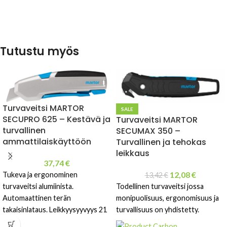
Tutustu myös
Turvaveitsi MARTOR
SALE
SECUPRO 625 – Kestävä ja
Turvaveitsi MARTOR
turvallinen
SECUMAX 350 –
ammattilaiskäyttöön
Turvallinen ja tehokas
leikkaus
37,74
€
12,08
€
Tukeva ja ergonominen
13,42
€
Todellinen turvaveitsi jossa
turvaveitsi alumiinista.
monipuolisuus, ergonomisuus ja
Automaattinen terän
turvallisuus on yhdistetty.
takaisinlataus. Leikkyysyyvyys 21
mm. Helppo ja turvallinen käyttää.