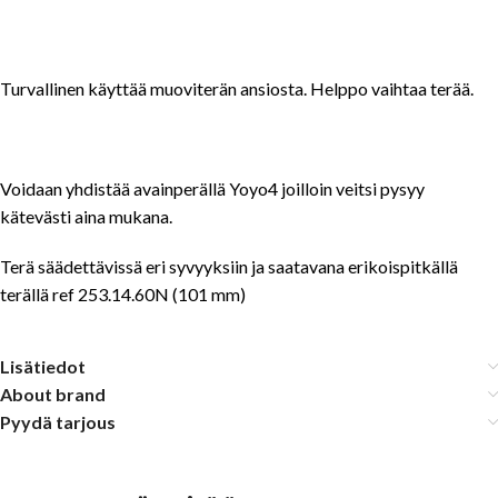
Turvallinen käyttää muoviterän ansiosta. Helppo vaihtaa terää.
Voidaan yhdistää avainperällä Yoyo4 joilloin veitsi pysyy
kätevästi aina mukana.
Terä säädettävissä eri syvyyksiin ja saatavana erikoispitkällä
terällä ref 253.14.60N (101 mm)
Lisätiedot
About brand
Pyydä tarjous