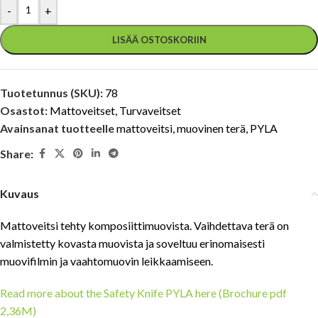
-
+
LISÄÄ OSTOSKORIIN
Tuotetunnus (SKU):
78
Osastot:
Mattoveitset
,
Turvaveitset
Avainsanat tuotteelle
mattoveitsi
,
muovinen terä
,
PYLA
Share:
Kuvaus
Mattoveitsi tehty komposiittimuovista. Vaihdettava terä on
valmistetty kovasta muovista ja soveltuu erinomaisesti
muovifilmin ja vaahtomuovin leikkaamiseen.
Read more about the Safety Knife PYLA here (Brochure pdf
2,36M)