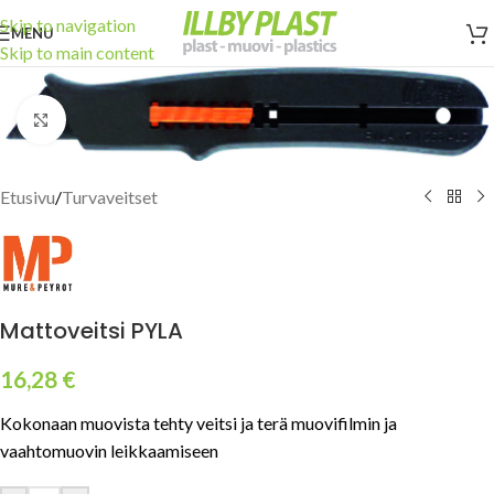
Skip to navigation
MENU
Skip to main content
Click to enlarge
Etusivu
/
Turvaveitset
Mattoveitsi PYLA
16,28
€
Kokonaan muovista tehty veitsi ja terä muovifilmin ja
vaahtomuovin leikkaamiseen