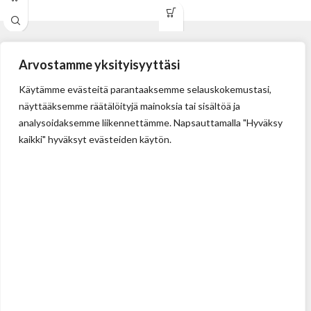
Terän vaihto ei vaadi työkaluja.
Hiilijalanjälki = 0,2394 kg
CO2e / yksikkö
Arvostamme yksityisyyttäsi
Käytämme evästeitä parantaaksemme selauskokemustasi,
näyttääksemme räätälöityjä mainoksia tai sisältöä ja
analysoidaksemme liikennettämme. Napsauttamalla "Hyväksy
kaikki" hyväksyt evästeiden käytön.
Tehdas
Ilolan Kartanontie 43
FIN-07280 ILLBY
Puh: + 358 (0) 400 999 321
Sposti: info@illbyplast.com
Avainhenkilöt
Toimitusjohtaja
Peter Boije af Gennäs
Pyydä tarjous