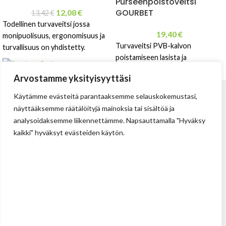
Purseenpoistoveitsi
GOURBET
12,08
€
13,42
€
Todellinen turvaveitsi jossa
19,40
€
monipuolisuus, ergonomisuus ja
Turvaveitsi PVB-kalvon
turvallisuus on yhdistetty.
poistamiseen lasista ja
aurinkopaneeleista.
Arvostamme yksityisyyttäsi
Hiilijalanjälki = 0,2394 kg
Käytämme evästeitä parantaaksemme selauskokemustasi,
CO2e / yksikkö
näyttääksemme räätälöityjä mainoksia tai sisältöä ja
analysoidaksemme liikennettämme. Napsauttamalla "Hyväksy
kaikki" hyväksyt evästeiden käytön.
Tehdas
Ilolan Kartanontie 43
FIN-07280 ILLBY
Puh: + 358 (0) 400 999 321
Sposti: info@illbyplast.com
Avainhenkilöt