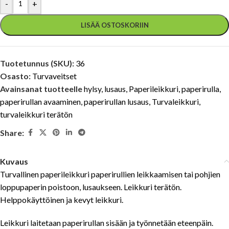
-
+
LISÄÄ OSTOSKORIIN
Tuotetunnus (SKU):
36
Osasto:
Turvaveitset
Avainsanat tuotteelle
hylsy
,
lusaus
,
Paperileikkuri
,
paperirulla
,
paperirullan avaaminen
,
paperirullan lusaus
,
Turvaleikkuri
,
turvaleikkuri terätön
Share:
Kuvaus
Turvallinen paperileikkuri paperirullien leikkaamisen tai pohjien
loppupaperin poistoon, lusaukseen. Leikkuri terätön.
Helppokäyttöinen ja kevyt leikkuri.
Leikkuri laitetaan paperirullan sisään ja työnnetään eteenpäin.