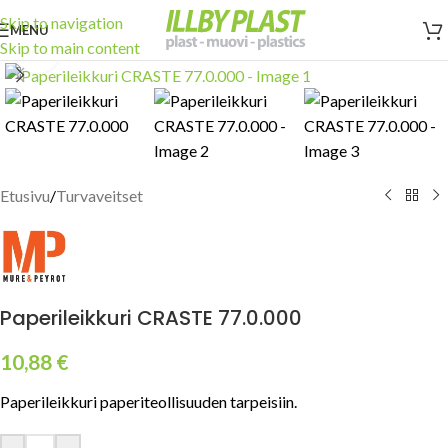
Skip to navigation
MENU
Skip to main content
Click to enlarge
Etusivu
/
Turvaveitset
Paperileikkuri CRASTE 77.0.000
10,88
€
Paperileikkuri paperiteollisuuden tarpeisiin.