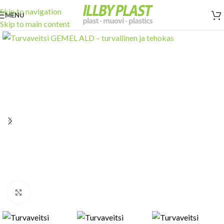
Skip to navigation
MENU
Skip to main content
Click to enlarge