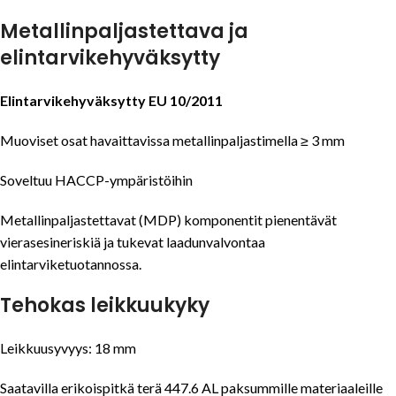
Metallinpaljastettava ja
elintarvikehyväksytty
Elintarvikehyväksytty EU 10/2011
Muoviset osat havaittavissa metallinpaljastimella ≥ 3 mm
Soveltuu HACCP-ympäristöihin
Metallinpaljastettavat (MDP) komponentit pienentävät
vierasesineriskiä ja tukevat laadunvalvontaa
elintarviketuotannossa.
Tehokas leikkuukyky
Leikkuusyvyys: 18 mm
Saatavilla erikoispitkä terä 447.6 AL paksummille materiaaleille