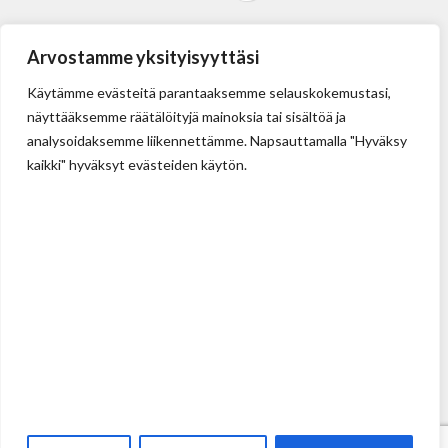
Arvostamme yksityisyyttäsi
Käytämme evästeitä parantaaksemme selauskokemustasi,
näyttääksemme räätälöityjä mainoksia tai sisältöä ja
analysoidaksemme liikennettämme. Napsauttamalla "Hyväksy
kaikki" hyväksyt evästeiden käytön.
Tehdas
Ilolan Kartanontie 43
FIN-07280 ILLBY
Puh: + 358 (0) 400 999 321
Sposti: info@illbyplast.com
Avainhenkilöt
Toimitusjohtaja
Peter Boije af Gennäs
Pyydä tarjous