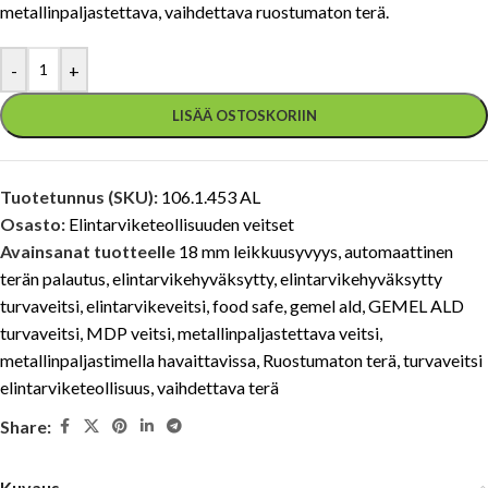
metallinpaljastettava, vaihdettava ruostumaton terä.
-
+
LISÄÄ OSTOSKORIIN
Tuotetunnus (SKU):
106.1.453 AL
Osasto:
Elintarviketeollisuuden veitset
Avainsanat tuotteelle
18 mm leikkuusyvyys
,
automaattinen
terän palautus
,
elintarvikehyväksytty
,
elintarvikehyväksytty
turvaveitsi
,
elintarvikeveitsi
,
food safe
,
gemel ald
,
GEMEL ALD
turvaveitsi
,
MDP veitsi
,
metallinpaljastettava veitsi
,
metallinpaljastimella havaittavissa
,
Ruostumaton terä
,
turvaveitsi
elintarviketeollisuus
,
vaihdettava terä
Share:
Kuvaus