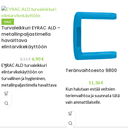
SALE
Turvaleikkuri EYRAC ALD –
metallinpaljastimella
havaittava
elintarvikekäyttöön
6,90
€
8,11
€
EYRAC ALD turvaleikkuri
Teränvaihtoesto 9800
elintarvikekäyttöön on
turvallinen ja hygieninen,
11,36
€
metallinpaljastimella havaittava
Kun halutaan estää veitsien
ratkaisu pakkausteollisuuteen ja
terienvaihtoa ja suunnata tätä
elintarvikekäsittelyyn. Kestävä,
vain ammattilaiselle.
ergonominen ja
helppokäyttöinen ammattiveitsi.