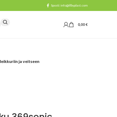
Sposti: info@illbyplast.com
0,00
€
eikkuriin ja veitseen
ku 369sonic