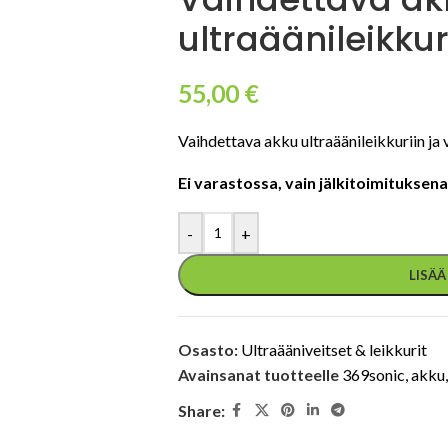
ultraäänileikkur
55,00
€
Vaihdettava akku ultraäänileikkuriin ja 
Ei varastossa, vain jälkitoimituksena
-
+
LISÄ
Osasto:
Ultraääniveitset & leikkurit
Avainsanat tuotteelle
369sonic
,
akku
,
Share: