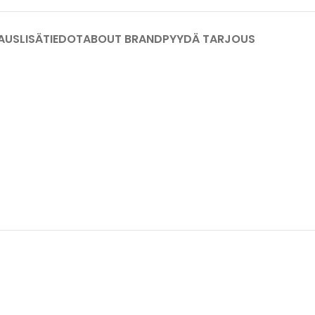
AUS
LISÄTIEDOT
ABOUT BRAND
PYYDÄ TARJOUS