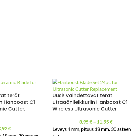
at terät
Uusi! Vaihdettavat terät
in Hanboost C1
utraäänileikkuriin Hanboost C1
nic Cutter,
Wireless Ultrasonic Cutter
8,95
€
–
11,95
€
3,92
€
Leveys 4 mm, pituus 18 mm. 30 asteen
s 18 mm. 30 asteen