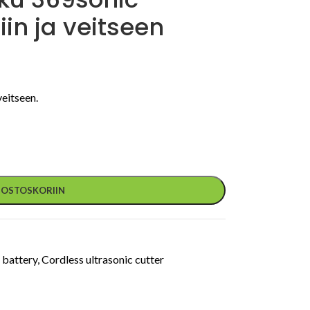
iin ja veitseen
veitseen.
Ä OSTOSKORIIN
battery
,
Cordless ultrasonic cutter