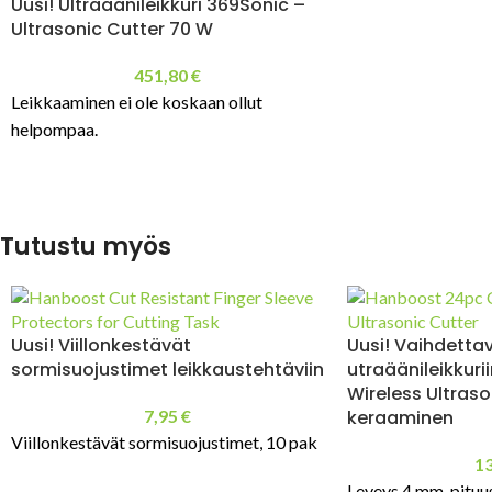
Uusi! Ultraäänileikkuri 369Sonic –
Ultrasonic Cutter 70 W
451,80
€
Leikkaaminen ei ole koskaan ollut
helpompaa.
Tutustu myös
Uusi! Viillonkestävät
Uusi! Vaihdettav
sormisuojustimet leikkaustehtäviin
utraäänileikkuri
Wireless Ultraso
7,95
€
keraaminen
Viillonkestävät sormisuojustimet, 10 pak
1
Leveys 4 mm, pituu