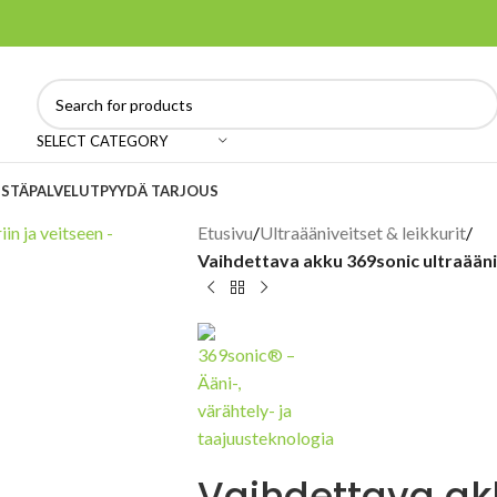
SELECT CATEGORY
ISTÄ
PALVELUT
PYYDÄ TARJOUS
Etusivu
/
Ultraääniveitset & leikkurit
/
Vaihdettava akku 369sonic ultraäänil
Vaihdettava ak