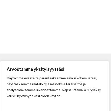
Arvostamme yksityisyyttäsi
Käytämme evästeitä parantaaksemme selauskokemustasi,
näyttääksemme räätälöityjä mainoksia tai sisältöä ja
analysoidaksemme liikennettämme. Napsauttamalla "Hyväksy
kaikki" hyväksyt evästeiden käytön.
Tehdas
Ilolan Kartanontie 43
FIN-07280 ILLBY