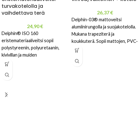
turvakotelolla ja
vaihdettava terä
26,37
€
Delphin-03® mattoveitsi
24,90
€
alumiinirungolla ja suojakotelolla.
Delphin® ISO 160
Mukana trapeziterä ja
eristemateriaaliveitsi sopii
koukkuterä. Sopii mattojen, PVC-
polystyreenin, polyuretaanin,
materiaalien, bitumikermien ja
kivivillan ja muiden
eristeiden leikkaamiseen.
eristemateriaalien leikkaamiseen.
Sis. turvakotelon ja ISO-terän.