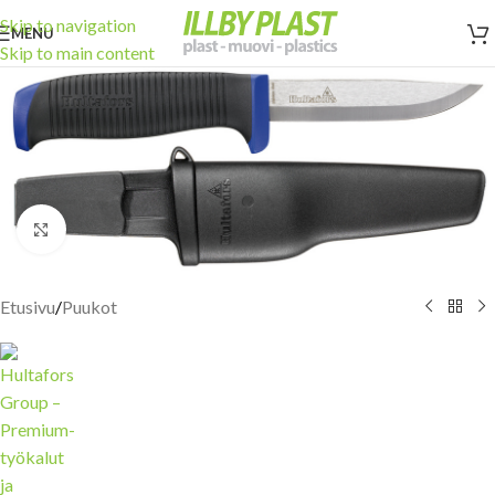
Skip to navigation
MENU
Skip to main content
Click to enlarge
Etusivu
/
Puukot