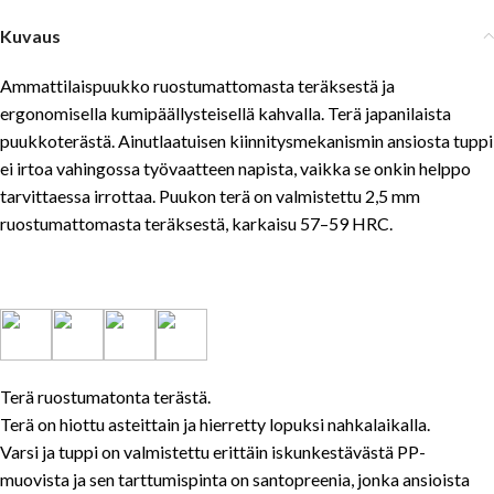
Kuvaus
Ammattilaispuukko ruostumattomasta teräksestä ja
ergonomisella kumipäällysteisellä kahvalla. Terä japanilaista
puukkoterästä. Ainutlaatuisen kiinnitysmekanismin ansiosta tuppi
ei irtoa vahingossa työvaatteen napista, vaikka se onkin helppo
tarvittaessa irrottaa. Puukon terä on valmistettu 2,5 mm
ruostumattomasta teräksestä, karkaisu 57–59 HRC.
Terä ruostumatonta terästä.
Terä on hiottu asteittain ja hierretty lopuksi nahkalaikalla.
Varsi ja tuppi on valmistettu erittäin iskunkestävästä PP-
muovista ja sen tarttumispinta on santopreenia, jonka ansioista