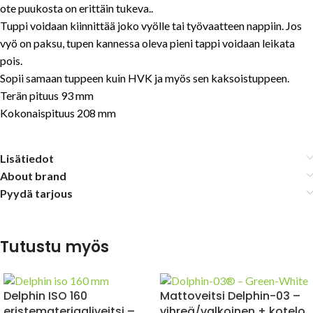
ote puukosta on erittäin tukeva..
Tuppi voidaan kiinnittää joko vyölle tai työvaatteen nappiin. Jos
vyö on paksu, tupen kannessa oleva pieni tappi voidaan leikata
pois.
Sopii samaan tuppeen kuin HVK ja myös sen kaksoistuppeen.
Terän pituus 93 mm
Kokonaispituus 208 mm
Lisätiedot
About brand
Pyydä tarjous
Tutustu myös
Delphin ISO 160
Mattoveitsi Delphin-03 –
eristemateriaaliveitsi –
vihreä/valkoinen + kotelo