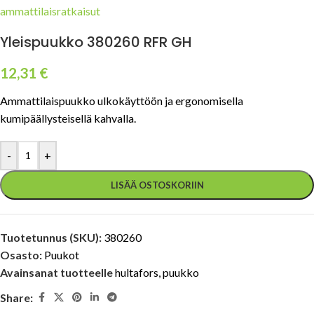
Yleispuukko 380260 RFR GH
12,31
€
Ammattilaispuukko ulkokäyttöön ja ergonomisella
kumipäällysteisellä kahvalla.
-
+
LISÄÄ OSTOSKORIIN
Tuotetunnus (SKU):
380260
Osasto:
Puukot
Avainsanat tuotteelle
hultafors
,
puukko
Share: