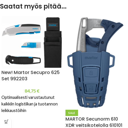
Saatat myös pitää...
New! Martor Secupro 625
Set 992203
84,75
€
Optimaalisesti varustautunut
kaikkiin logistiikan ja tuotannon
leikkaustöihin
SALE
MARTOR Secunorm 610
XDR veitsikotelolla 610101