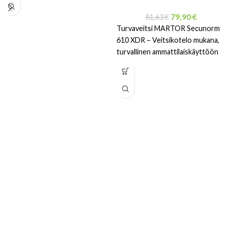
79,90
€
81,63
€
Turvaveitsi MARTOR Secunorm
610 XDR – Veitsikotelo mukana,
turvallinen ammattilaiskäyttöön