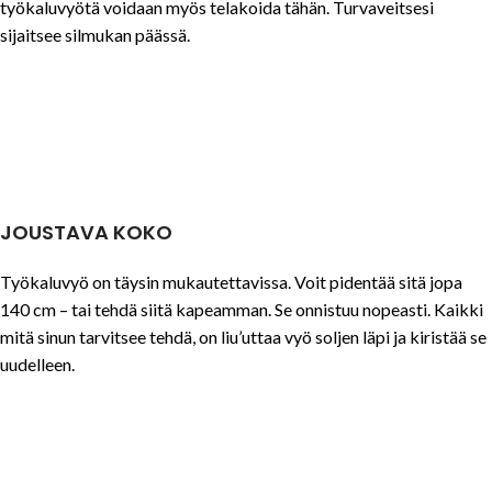
työkaluvyötä voidaan myös telakoida tähän. Turvaveitsesi
sijaitsee silmukan päässä.
JOUSTAVA KOKO
Työkaluvyö on täysin mukautettavissa. Voit pidentää sitä jopa
140 cm – tai tehdä siitä kapeamman. Se onnistuu nopeasti. Kaikki
mitä sinun tarvitsee tehdä, on liu’uttaa vyö soljen läpi ja kiristää se
uudelleen.