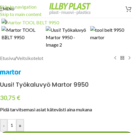
Skip to navigation
MENU
Skip to main content
Click to enlarge
Etusivu
/
Veitsikotelot
Uusi! Työkaluvyö Martor 9950
30,75
€
Pidä tarvitsemasi asiat kätevästi aina mukana
-
+