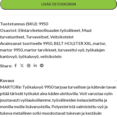
LISÄÄ OSTOSKORIIN
Tuotetunnus (SKU):
9950
Osastot:
Elintarviketeollisuuden työvälineet
,
Muut
turvatuotteet
,
Turvaveitset
,
Veitsikotelot
Avainsanat tuotteelle
9950
,
BELT HOLSTER XXL
,
martor
,
martor 9950
,
martor tarvikkeet
,
turvaveitsi vyö
,
työkalujen
kantovyö
,
työkaluvyö
,
veitsikotelo
Share:
Kuvaus
MARTORin Työkaluvyö 9950 tarjoaa turvallisen ja kätevän tavan
pitää tärkeät työkalut aina käden ulottuvilla. Voit varustaa vyön
joustavasti vyölaukuillamme, työvälineiden kelauslaitteilla ja
monilla muilla lisävarusteilla. Polyesteristä valmistettu vyö ja
tukeva metallinen solki muodostavat tukevan ja kestävän