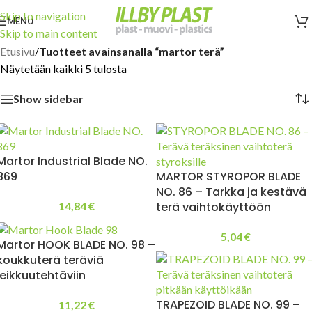
Skip to navigation
MENU
Skip to main content
Etusivu
/
Tuotteet avainsanalla “martor terä”
Näytetään kaikki 5 tulosta
Show sidebar
Martor Industrial Blade NO.
869
MARTOR STYROPOR BLADE
NO. 86 – Tarkka ja kestävä
14,84
€
terä vaihtokäyttöön
5,04
€
Martor HOOK BLADE NO. 98 –
koukkuterä teräviä
leikkuutehtäviin
TRAPEZOID BLADE NO. 99 –
11,22
€