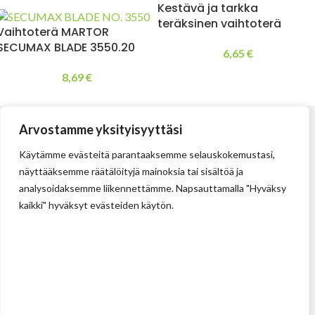
Kestävä ja tarkka
teräksinen vaihtoterä
Vaihtoterä MARTOR
SECUMAX BLADE 3550.20
6,65
€
8,69
€
Arvostamme yksityisyyttäsi
Käytämme evästeitä parantaaksemme selauskokemustasi,
näyttääksemme räätälöityjä mainoksia tai sisältöä ja
analysoidaksemme liikennettämme. Napsauttamalla "Hyväksy
kaikki" hyväksyt evästeiden käytön.
Tehdas
Ilolan Kartanontie 43
FIN-07280 ILLBY
Puh: + 358 (0) 400 999 321
Sposti: info@illbyplast.com