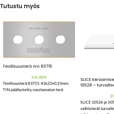
Tutustu myös
Teollisuusterä nro 83715
101,88
€
SLICE keraamise
Teollisuusterä 83715. 43x22x0,15mm.
10528 – turvalli
TIN päällystetty, ruostumaton terä
2
SLICE 10526 ja 10
vaihtoterät turvalli