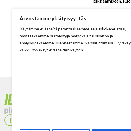
leikkaamiseen. Ru
kipinöimättömät t
Arvostamme yksityisyyttäsi
Käytämme evästeitä parantaaksemme selauskokemustasi,
näyttääksemme räätälöityjä mainoksia tai sisältöä ja
analysoidaksemme liikennettämme. Napsauttamalla "Hyväksy
kaikki" hyväksyt evästeiden käytön.
Tehdas
Ilolan Kartanontie 
FIN-07280 ILLBY
Puh: + 358 (0) 400
Sposti: info@illbyp