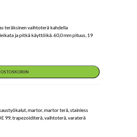
teräksinen vaihtoterä kahdella
 leikata ja pitkä käyttöikä. 60,0 mm pituus, 19
Ä OSTOSKORIIN
kaustyökalut
,
martor
,
martor terä
,
stainless
E 99
,
trapezoiditerä
,
vaihtoterä
,
varaterä