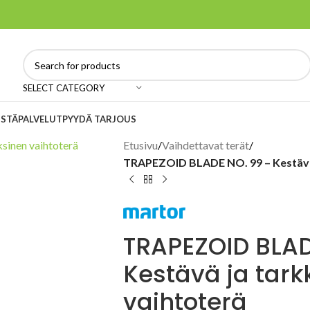
SELECT CATEGORY
ISTÄ
PALVELUT
PYYDÄ TARJOUS
Etusivu
/
Vaihdettavat terät
/
TRAPEZOID BLADE NO. 99 – Kestävä 
TRAPEZOID BLAD
Kestävä ja tark
vaihtoterä