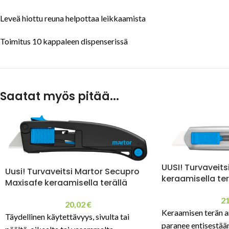
Leveä hiottu reuna helpottaa leikkaamista
Toimitus 10 kappaleen dispenserissä
Saatat myös pitää...
UUSI! Turvaveit
Uusi! Turvaveitsi Martor Secupro
keraamisella ter
Maxisafe keraamisella terällä
2
20,02
€
Keraamisen terän an
Täydellinen käytettävyys, sivulta tai
paranee entisestään