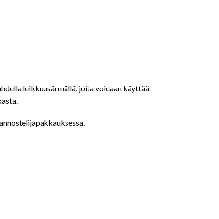
ella leikkuusärmällä, joita voidaan käyttää
kasta.
 annostelijapakkauksessa.