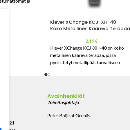
ostumattomat ja
erät ammattikäyttöön.
Klever XChange KCJ-XH-40 –
Koko Metallinen Kaareva Teräpää
2,19
€
Klever XChange KCJ-XH-40 on koko
metallinen kaareva teräpää, jossa
pyöristetyt metallipäät turvalliseen
leikkaamiseen. Sopii laatikoille, teipeille,
muovinauhoille ja pakkauskalvoille.
Pitkäikäinen ja teollisuuskestävä.
Avainhenkilöt
43
Toimitusjohtaja
Peter Boije af Gennäs
 999 321
last.com