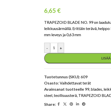
6,65
€
TRAPEZOID BLADE NO. 99 on laadukas 
leikkuusärmällä. Erittäin terävä, helppo
mm leveys ja 0,63 mm
-
+
LISÄ
Tuotetunnus (SKU):
609
Osasto:
Vaihdettavat terät
Avainsanat tuotteelle
99
,
blades
,
leik
steel
,
teollisuusterä
,
TRAPEZOID BLAD
Share: