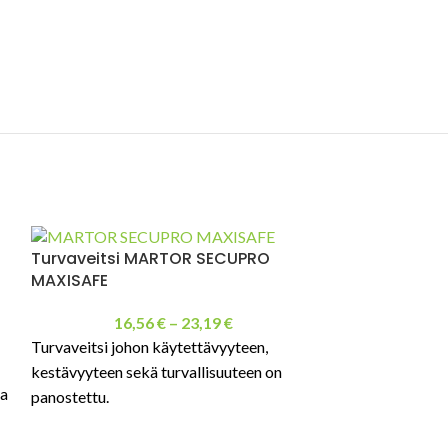
Turvaveitsi MARTOR SECUPRO
MAXISAFE
Turvaveitsi M
16,56
€
–
23,19
€
Megasafe
Turvaveitsi johon käytettävyyteen,
kestävyyteen sekä turvallisuuteen on
va
panostettu.
Pieni, mutta tuk
alumiinista.