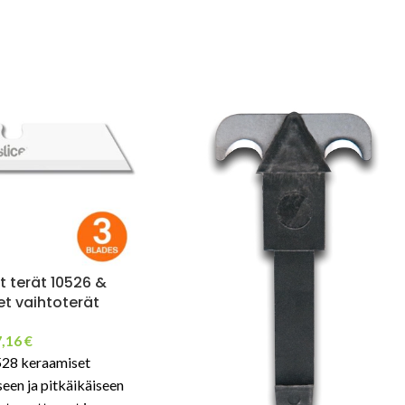
t terät 10526 &
set vaihtoterät
7,16
€
528 keraamiset
seen ja pitkäikäiseen