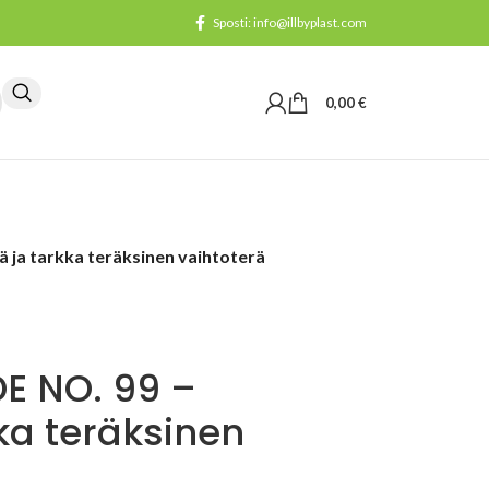
Sposti: info@illbyplast.com
0,00
€
ja tarkka teräksinen vaihtoterä
E NO. 99 –
ka teräksinen