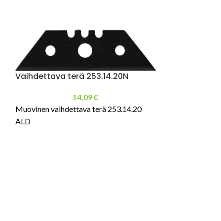
Vaihdettava terä 253.14.20N
14,09
€
Muovinen vaihdettava terä 253.14.20
ALD
Terä 153.6
Vaihdettava 60m