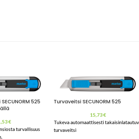
si SECUNORM 525
Turvaveitsi SECUNORM 525
ällä
15,73
€
1,53
€
Tukeva automaattisesti takaisinlatautu
siosta turvallisuus
turvaveitsi
.