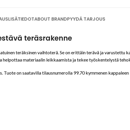
AUS
LISÄTIEDOT
ABOUT BRAND
PYYDÄ TARJOUS
kestävä teräsrakenne
teräksinen vaihtoterä. Se on erittäin terävä ja varustettu kahd
a helpottaa materiaalin leikkaamista ja tekee työskentelystä teho
s. Tuote on saatavilla tilausnumerolla 99.70 kymmenen kappaleen