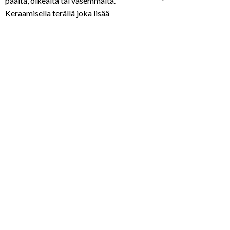
päältä, oikealta tai vasemmalta.
Keraamisella terällä joka lisää
turvallisuutta leikattaessa.