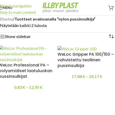
Skip to navigation
MENU
Skip to main content
Etusivu
/
Tuotteet avainsanalla “nylon pussinsulkija”
Näytetään kaikki 2 tulosta
Show sidebar
WeLoc Gripper PA 100/150 –
vahvistettu teollinen
WeLoc Professional PA –
pussinsulkija
polyamidiset laatuluokan
pussinsulkijat
17,88
€
–
24,17
€
0,83
€
–
12,95
€