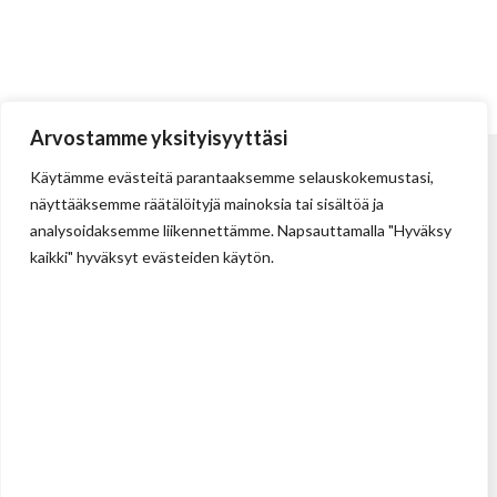
Arvostamme yksityisyyttäsi
Käytämme evästeitä parantaaksemme selauskokemustasi,
näyttääksemme räätälöityjä mainoksia tai sisältöä ja
analysoidaksemme liikennettämme. Napsauttamalla "Hyväksy
kaikki" hyväksyt evästeiden käytön.
Tehdas
Ilolan Kartanontie 43
FIN-07280 ILLBY
Puh: + 358 (0) 400 999 321
Sposti: info@illbyplast.com
Avainhenkilöt