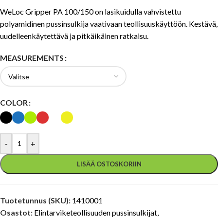
WeLoc Gripper PA 100/150 on lasikuidulla vahvistettu
polyamidinen pussinsulkija vaativaan teollisuuskäyttöön. Kestävä,
uudelleenkäytettävä ja pitkäikäinen ratkaisu.
MEASUREMENTS
COLOR
-
+
LISÄÄ OSTOSKORIIN
Tuotetunnus (SKU):
1410001
Osastot:
Elintarviketeollisuuden pussinsulkijat
,