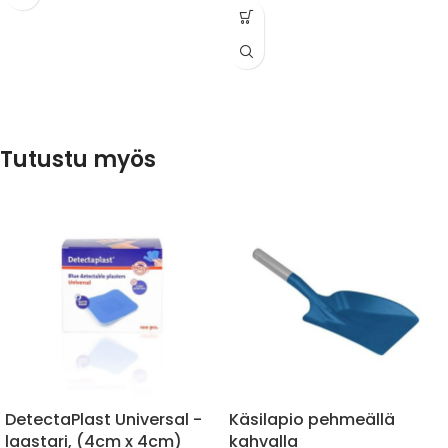
−50 °C.
Tutustu myös
DetectaPlast Universal -
Käsilapio pehmeällä
laastari, (4cm x 4cm)
kahvalla