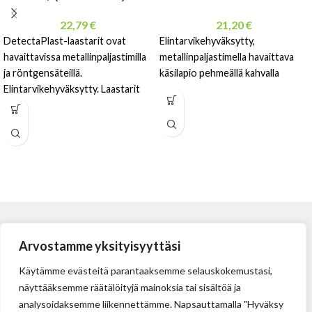
22,79
€
21,20
€
DetectaPlast-laastarit ovat
Elintarvikehyväksytty,
havaittavissa metallinpaljastimilla
metallinpaljastimella havaittava
ja röntgensäteillä.
käsilapio pehmeällä kahvalla
Elintarvikehyväksytty. Laastarit
ovat lateksivapaita, ja niissä on
hypoallergeeninen liima. 4cm x cm
Arvostamme yksityisyyttäsi
Käytämme evästeitä parantaaksemme selauskokemustasi,
näyttääksemme räätälöityjä mainoksia tai sisältöä ja
analysoidaksemme liikennettämme. Napsauttamalla "Hyväksy