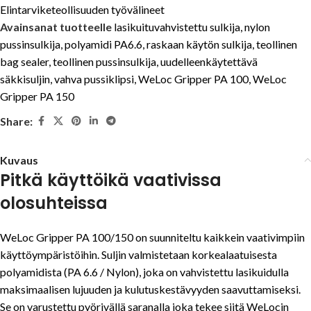
Elintarviketeollisuuden työvälineet
Avainsanat tuotteelle
lasikuituvahvistettu sulkija
,
nylon
pussinsulkija
,
polyamidi PA6.6
,
raskaan käytön sulkija
,
teollinen
bag sealer
,
teollinen pussinsulkija
,
uudelleenkäytettävä
säkkisuljin
,
vahva pussiklipsi
,
WeLoc Gripper PA 100
,
WeLoc
Gripper PA 150
Share:
Kuvaus
Pitkä käyttöikä vaativissa
olosuhteissa
WeLoc Gripper PA 100/150 on suunniteltu kaikkein vaativimpiin
käyttöympäristöihin. Suljin valmistetaan korkealaatuisesta
polyamidista (PA 6.6 / Nylon), joka on vahvistettu lasikuidulla
maksimaalisen lujuuden ja kulutuskestävyyden saavuttamiseksi.
Se on varustettu pyörivällä saranalla joka tekee siitä WeLocin