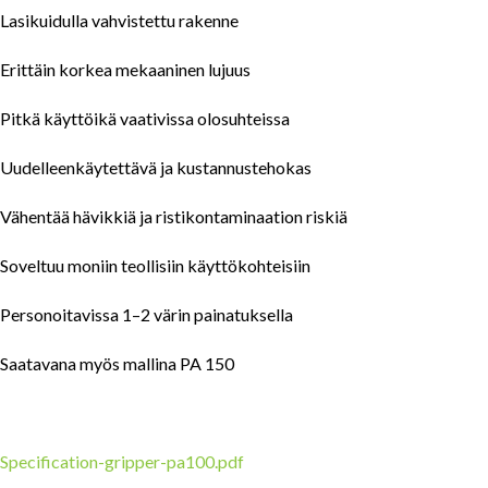
Lasikuidulla vahvistettu rakenne
Erittäin korkea mekaaninen lujuus
Pitkä käyttöikä vaativissa olosuhteissa
Uudelleenkäytettävä ja kustannustehokas
Vähentää hävikkiä ja ristikontaminaation riskiä
Soveltuu moniin teollisiin käyttökohteisiin
Personoitavissa 1–2 värin painatuksella
Saatavana myös mallina PA 150
Specification-gripper-pa100.pdf