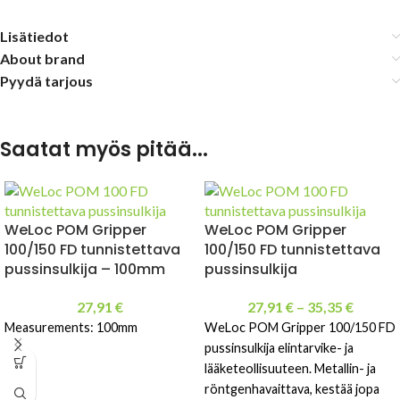
Lisätiedot
About brand
Pyydä tarjous
Saatat myös pitää...
WeLoc POM Gripper
WeLoc POM Gripper
100/150 FD tunnistettava
100/150 FD tunnistettava
pussinsulkija – 100mm
pussinsulkija
27,91
€
27,91
€
–
35,35
€
Measurements: 100mm
WeLoc POM Gripper 100/150 FD
pussinsulkija elintarvike- ja
lääketeollisuuteen. Metallin- ja
röntgenhavaittava, kestää jopa