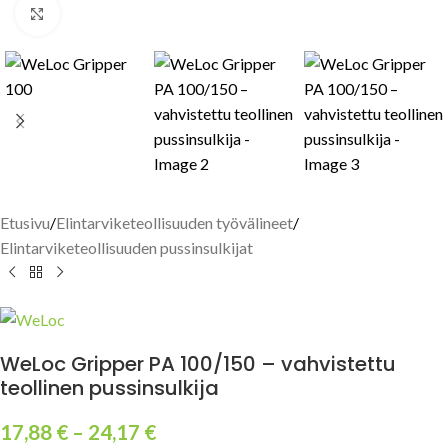
Click to enlarge
Etusivu
/
Elintarviketeollisuuden työvälineet
/
Elintarviketeollisuuden pussinsulkijat
WeLoc Gripper PA 100/150 – vahvistettu
teollinen pussinsulkija
17,88
€
–
24,17
€