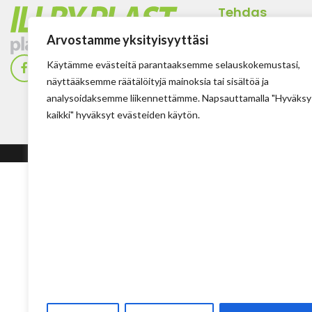
Tehdas
Ilolan Kartanontie 
Arvostamme yksityisyyttäsi
FIN-07280 ILLBY
Käytämme evästeitä parantaaksemme selauskokemustasi,
Puh: + 358 (0) 400
näyttääksemme räätälöityjä mainoksia tai sisältöä ja
Sposti: info@illbyp
analysoidaksemme liikennettämme. Napsauttamalla "Hyväksy
kaikki" hyväksyt evästeiden käytön.