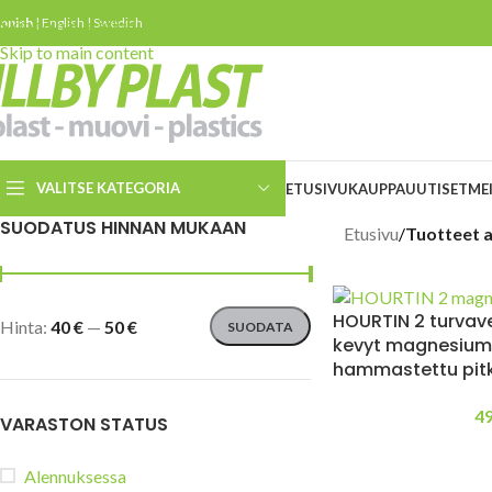
innish
Skip to navigation
|
English
|
Swedish
Skip to main content
VALITSE KATEGORIA
ETUSIVU
KAUPPA
UUTISET
ME
SUODATUS HINNAN MUKAAN
Etusivu
/
Tuotteet a
Turvaleikkurit
Turvaveitset
HOURTIN 2 turvave
Hinta:
40 €
—
50 €
SUODATA
Slice keraamiset
kevyt magnesium
turvaveitset
hammastettu pitk
ESD veitset ja leikkurit
4
VARASTON STATUS
Kierrätetystä materiaalista
valmistettuja turvaveitsiä ja
leikkureita
Alennuksessa