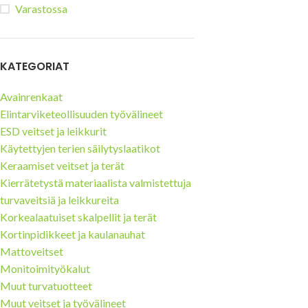
Varastossa
Tuulilasi- ja aurinkopaneeli-
teollisuuden turvaveitset
Mattoveitset
KATEGORIAT
Avainrenkaat
Elintarviketeollisuuden työvälineet
ESD veitset ja leikkurit
Käytettyjen terien säilytyslaatikot
Keraamiset veitset ja terät
Kierrätetystä materiaalista valmistettuja
turvaveitsiä ja leikkureita
Korkealaatuiset skalpellit ja terät
Kortinpidikkeet ja kaulanauhat
Mattoveitset
Monitoimityökalut
Muut turvatuotteet
Muut veitset ja työvälineet