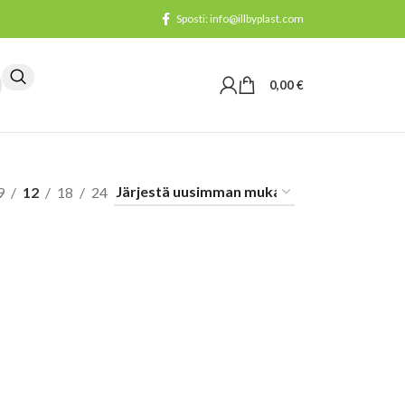
Sposti: info@illbyplast.com
0,00
€
9
12
18
24