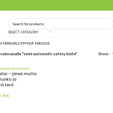
SELECT CATEGORY
ISTÄ
PALVELUT
PYYDÄ TARJOUS
vainsanalla “semi automatic safety knife”
Show
itsi – järeä mutta
runko ja
ä terä
9,70
€