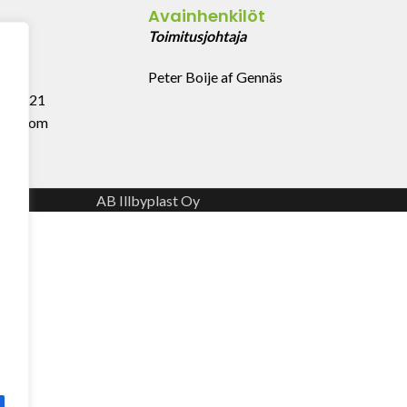
Avainhenkilöt
43
Toimitusjohtaja
Peter Boije af Gennäs
 999 321
last.com
AB Illbyplast Oy