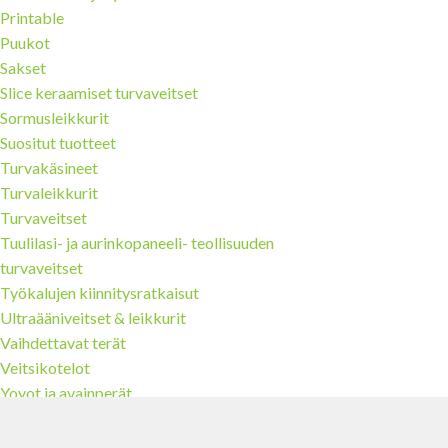
Printable
Puukot
Sakset
Slice keraamiset turvaveitset
Sormusleikkurit
Suositut tuotteet
Turvakäsineet
Turvaleikkurit
Turvaveitset
Tuulilasi- ja aurinkopaneeli- teollisuuden
turvaveitset
Työkalujen kiinnitysratkaisut
Ultraääniveitset & leikkurit
Vaihdettavat terät
Veitsikotelot
Yoyot ja avainperät