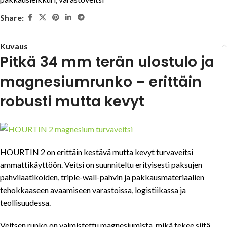
Share:
Kuvaus
Pitkä 34 mm terän ulostulo ja
magnesiumrunko – erittäin
robusti mutta kevyt
HOURTIN 2 on erittäin kestävä mutta kevyt turvaveitsi
ammattikäyttöön. Veitsi on suunniteltu erityisesti paksujen
pahvilaatikoiden, triple-wall-pahvin ja pakkausmateriaalien
tehokkaaseen avaamiseen varastoissa, logistiikassa ja
teollisuudessa.
Veitsen runko on valmistettu magnesiumista, mikä tekee siitä