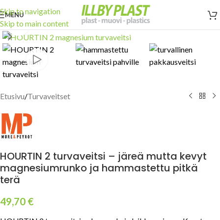
Skip to navigation
MENU
Skip to main content
Click to enlarge
Etusivu
/
Turvaveitset
HOURTIN 2 turvaveitsi – järeä mutta kevyt
magnesiumrunko ja hammastettu pitkä
terä
49,70
€