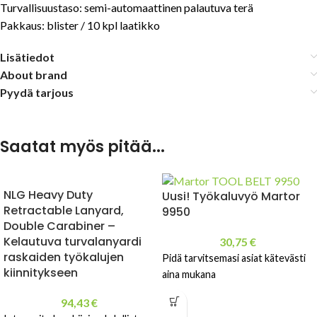
Turvallisuustaso: semi-automaattinen palautuva terä
Pakkaus: blister / 10 kpl laatikko
Lisätiedot
About brand
Pyydä tarjous
Saatat myös pitää...
NLG Heavy Duty
Uusi! Työkaluvyö Martor
Retractable Lanyard,
9950
Double Carabiner –
Kelautuva turvalanyardi
30,75
€
raskaiden työkalujen
Pidä tarvitsemasi asiat kätevästi
kiinnitykseen
aina mukana
94,43
€