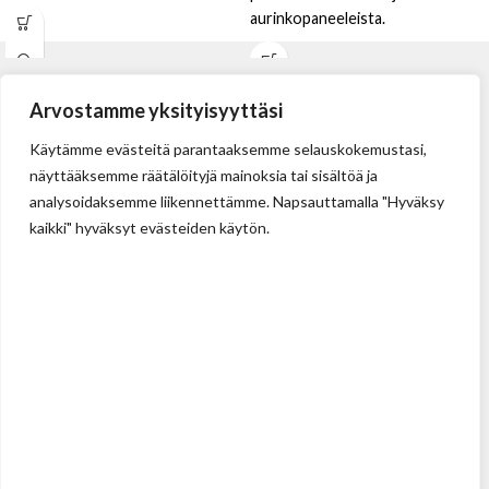
aurinkopaneeleista.
Arvostamme yksityisyyttäsi
Käytämme evästeitä parantaaksemme selauskokemustasi,
näyttääksemme räätälöityjä mainoksia tai sisältöä ja
analysoidaksemme liikennettämme. Napsauttamalla "Hyväksy
kaikki" hyväksyt evästeiden käytön.
Tehdas
Ilolan Kartanontie 43
FIN-07280 ILLBY
Puh: + 358 (0) 400 999 321
Sposti: info@illbyplast.com
Avainhenkilöt
Toimitusjohtaja
Peter Boije af Gennäs
Pyydä tarjous