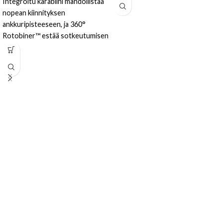
Integroitu karabiini mahdollistaa
nopean kiinnityksen
ankkuripisteeseen, ja 360°
Rotobiner™ estää sotkeutumisen
sekä tarjoaa työkalulle täyden
liikkumavapauden. Ihanteellinen
ratkaisu työkalujen
putoamissuojaamiseen
ammattikäytössä.