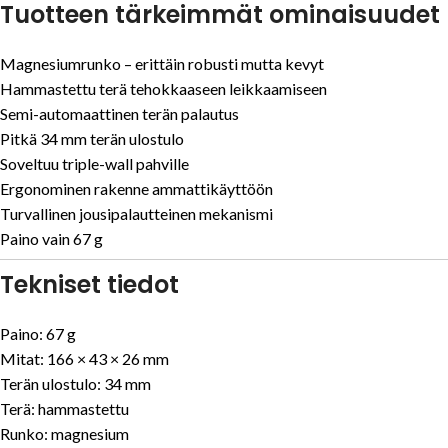
Tuotteen tärkeimmät ominaisuudet
Magnesiumrunko – erittäin robusti mutta kevyt
Hammastettu terä tehokkaaseen leikkaamiseen
Semi-automaattinen terän palautus
Pitkä 34 mm terän ulostulo
Soveltuu triple-wall pahville
Ergonominen rakenne ammattikäyttöön
Turvallinen jousipalautteinen mekanismi
Paino vain 67 g
Tekniset tiedot
Paino: 67 g
Mitat: 166 × 43 × 26 mm
Terän ulostulo: 34 mm
Terä: hammastettu
Runko: magnesium