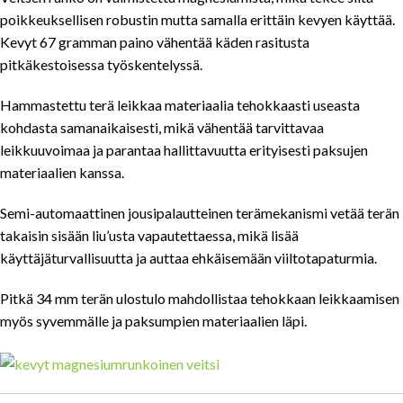
poikkeuksellisen robustin mutta samalla erittäin kevyen käyttää.
Kevyt 67 gramman paino vähentää käden rasitusta
pitkäkestoisessa työskentelyssä.
Hammastettu terä leikkaa materiaalia tehokkaasti useasta
kohdasta samanaikaisesti, mikä vähentää tarvittavaa
leikkuuvoimaa ja parantaa hallittavuutta erityisesti paksujen
materiaalien kanssa.
Semi-automaattinen jousipalautteinen terämekanismi vetää terän
takaisin sisään liu’usta vapautettaessa, mikä lisää
käyttäjäturvallisuutta ja auttaa ehkäisemään viiltotapaturmia.
Pitkä 34 mm terän ulostulo mahdollistaa tehokkaan leikkaamisen
myös syvemmälle ja paksumpien materiaalien läpi.