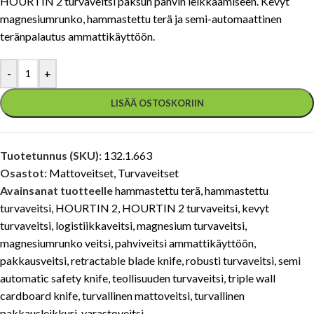
HOURTIN 2 turvaveitsi paksun pahvin leikkaamiseen. Kevyt
magnesiumrunko, hammastettu terä ja semi-automaattinen
teränpalautus ammattikäyttöön.
-
+
LISÄÄ OSTOSKORIIN
Tuotetunnus (SKU):
132.1.663
Osastot:
Mattoveitset
,
Turvaveitset
Avainsanat tuotteelle
hammastettu terä
,
hammastettu
turvaveitsi
,
HOURTIN 2
,
HOURTIN 2 turvaveitsi
,
kevyt
turvaveitsi
,
logistiikkaveitsi
,
magnesium turvaveitsi
,
magnesiumrunko veitsi
,
pahviveitsi ammattikäyttöön
,
pakkausveitsi
,
retractable blade knife
,
robusti turvaveitsi
,
semi
automatic safety knife
,
teollisuuden turvaveitsi
,
triple wall
cardboard knife
,
turvallinen mattoveitsi
,
turvallinen
pakkausleikkuri
,
varastoveitsi