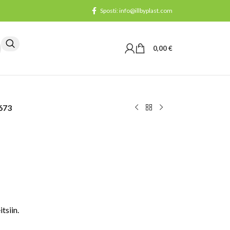
Sposti: info@illbyplast.com
0,00
€
673
tsiin.