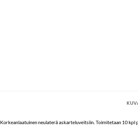
Tuulilasi- ja aurinkopaneeli-
teollisuuden turvaveitset
Mattoveitset
KUV
Korkeanlaatuinen neulaterä askarteluveitsiin. Toimitetaan 10 kpl