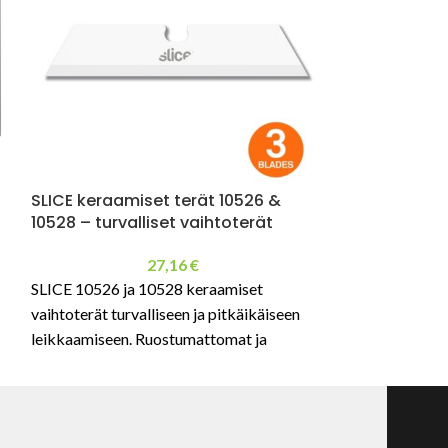
Käytettyjen te
SOALAM
SLICE keraamiset terät 10526 &
10528 – turvalliset vaihtoterät
Muovinen kaniste
säilytykseen.
27,16
€
SLICE 10526 ja 10528 keraamiset
vaihtoterät turvalliseen ja pitkäikäiseen
leikkaamiseen. Ruostumattomat ja
kipinöimättömät terät ammattikäyttöön.