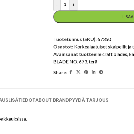
-
+
LISÄ
Tuotetunnus (SKU):
67350
Osastot:
Korkealaatuiset skalpellit ja 
Avainsanat tuotteelle
craft blades
,
kä
BLADE NO. 673
,
terä
Share:
AUS
LISÄTIEDOT
ABOUT BRAND
PYYDÄ TARJOUS
 pakkauksissa.