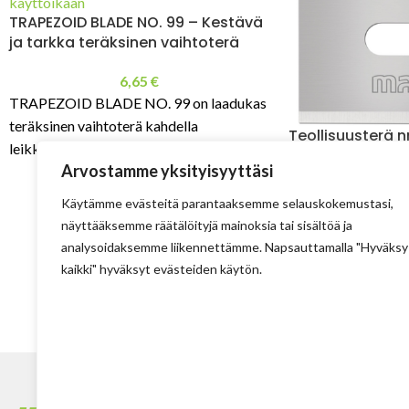
TRAPEZOID BLADE NO. 99 – Kestävä
ja tarkka teräksinen vaihtoterä
6,65
€
TRAPEZOID BLADE NO. 99 on laadukas
teräksinen vaihtoterä kahdella
Teollisuusterä nr
leikkuusärmällä. Erittäin terävä, helppo
Arvostamme yksityisyyttäsi
leikata ja pitkä käyttöikä. 60,0 mm pituus,
9
19 mm leveys ja 0,63 mm
Vaihdettava, ruos
Käytämme evästeitä parantaaksemme selauskokemustasi,
teräksestä valmiste
näyttääksemme räätälöityjä mainoksia tai sisältöä ja
192.
analysoidaksemme liikennettämme. Napsauttamalla "Hyväksy
kaikki" hyväksyt evästeiden käytön.