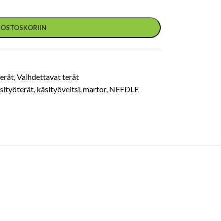
Ä OSTOSKORIIN
terät
,
Vaihdettavat terät
sityöterät
,
käsityöveitsi
,
martor
,
NEEDLE