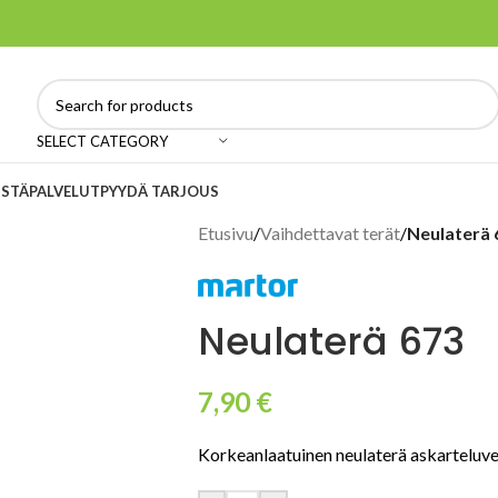
SELECT CATEGORY
ISTÄ
PALVELUT
PYYDÄ TARJOUS
Etusivu
/
Vaihdettavat terät
/
Neulaterä 
Neulaterä 673
7,90
€
Korkeanlaatuinen neulaterä askarteluvei