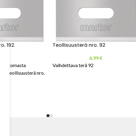
o. 192
Teollisuusterä nro. 92
,23
€
6,99
€
tumattomasta
Vaihdettava terä 92
ttu teollisuusterä nro.