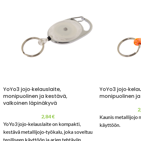
YoYo3 jojo‑kelauslaite,
YoYo3 jojo‑kelau
monipuolinen ja kestävä,
monipuolinen ja
valkoinen läpinäkyvä
2
2,84
€
Kaunis metallijojo 
YoYo3 jojo‑kelauslaite on kompakti,
käyttöön.
kestävä metallijojo‑työkalu, joka soveltuu
teolliseen käyttöön ja arjen tehtäviin.