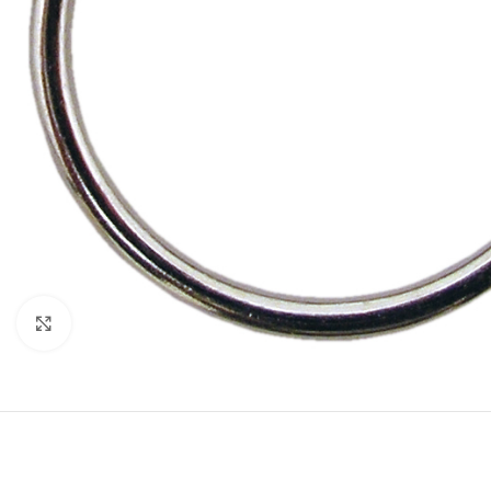
Tuulilasi- ja aurinkopaneeli-
teollisuuden turvaveitset
Mattoveitset
Click to enlarge