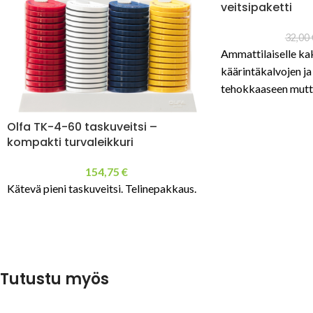
veitsipaketti
32,00
Ammattilaiselle kak
käärintäkalvojen ja
tehokkaaseen mutta
leikkaamiseen sekä
avaamiseen. Veitset
Olfa TK-4-60 taskuveitsi –
laadukkaaseen jojoo
kompakti turvaleikkuri
ovat aina käden ulot
154,75
€
Kätevä pieni taskuveitsi. Telinepakkaus.
Tutustu myös