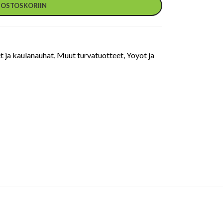
Ä OSTOSKORIIN
t ja kaulanauhat
,
Muut turvatuotteet
,
Yoyot ja