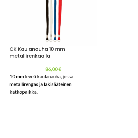
CK Kaulanauha 10 mm
CK Kaulanauh
metallirenkaalla
koukulla ja k
86,00
€
10 mm leveä kaulanauha, jossa
10 mm leveä CK 
metallirengas ja lakisääteinen
koukulla sekä la
katkopaikka.
katkopaikalla.