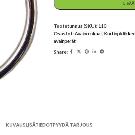
LISÄ
Tuotetunnus (SKU):
110
Osastot:
Avainrenkaat
,
Kortinpidikkee
avainperät
Share:
KUVAUS
LISÄTIEDOT
PYYDÄ TARJOUS