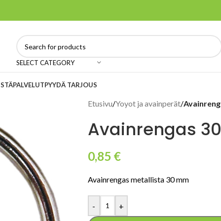
SELECT CATEGORY
ISTÄ
PALVELUT
PYYDÄ TARJOUS
Etusivu
/
Yoyot ja avainperät
/
Avainren
Avainrengas 3
0,85
€
Avainrengas metallista 30 mm
-
+