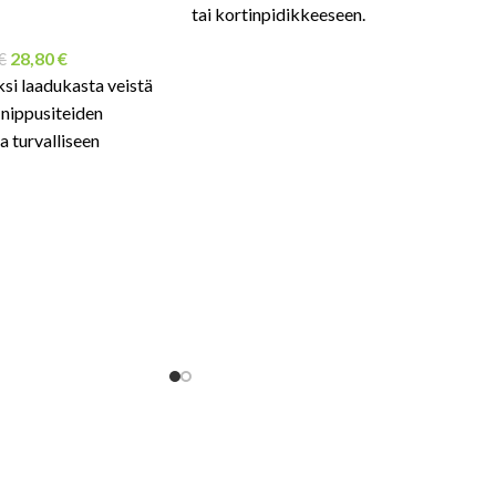
tai kortinpidikkeeseen.
28,80
€
€
si laadukasta veistä
 nippusiteiden
 turvalliseen
 pakettien nopeaan
 liitettynä metalliseen
n jolloin turvaveitset
tuvilla.