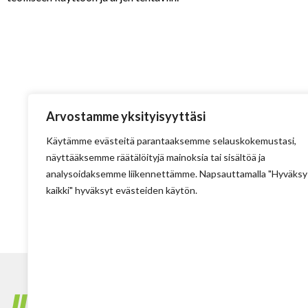
Avainrenkaaseen kiinnitettävä väline joka
tilanteeseen.
Arvostamme yksityisyyttäsi
Käytämme evästeitä parantaaksemme selauskokemustasi,
näyttääksemme räätälöityjä mainoksia tai sisältöä ja
analysoidaksemme liikennettämme. Napsauttamalla "Hyväksy
kaikki" hyväksyt evästeiden käytön.
Tehdas