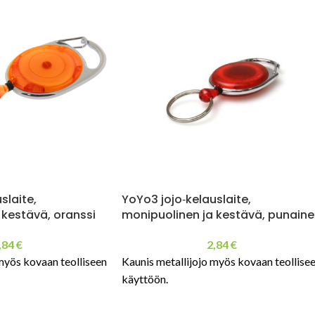
slaite,
YoYo3 jojo‑kelauslaite,
 kestävä, oranssi
monipuolinen ja kestävä, punain
,84
€
2,84
€
myös kovaan teolliseen
Kaunis metallijojo myös kovaan teollise
käyttöön.