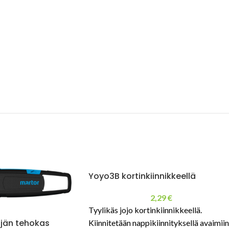
Yoyo3B kortinkiinnikkeellä
2,29
€
Tyylikäs jojo kortinkiinnikkeellä.
jän tehokas
Kiinnitetään nappikiinnityksellä avaimiin