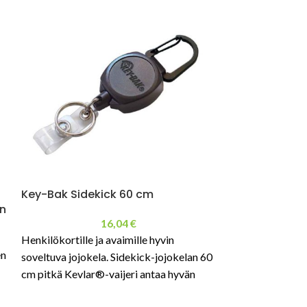
Key-Bak Sidekick 60 cm
Key-Bak MID6
en
16,04
€
Henkilökortille ja avaimille hyvin
Näppärä jojokela
en
soveltuva jojokela. Sidekick-jojokelan 60
vaijerilla ja haall
cm pitkä Kevlar®-vaijeri antaa hyvän
ulottuvuuden joka suuntaan.