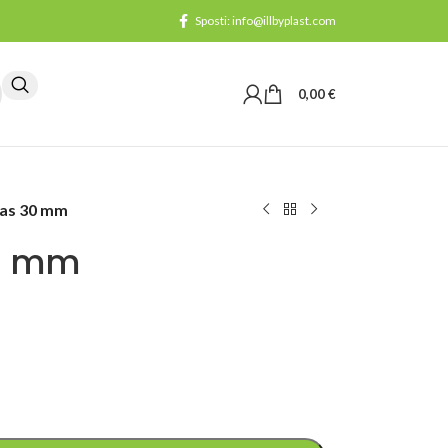
Sposti: info@illbyplast.com
0,00
€
gas 30 mm
0 mm