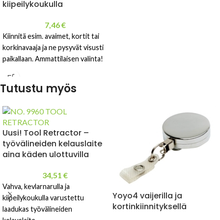
kiipeilykoukulla
7,46
€
Kiinnitä esim. avaimet, kortit tai
korkinavaaja ja ne pysyvät visusti
paikallaan. Ammattilaisen valinta!
Tutustu myös
Uusi! Tool Retractor –
työvälineiden kelauslaite
aina käden ulottuvilla
34,51
€
Vahva, kevlarnarulla ja
Yoyo4 vaijerilla ja
kiipeilykoukulla varustettu
kortinkiinnityksellä
laadukas työvälineiden