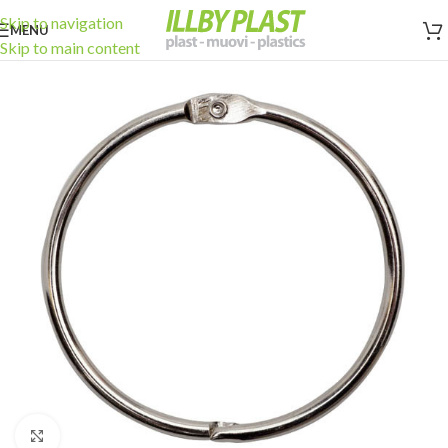
Skip to navigation
MENU
Skip to main content
Click to enlarge