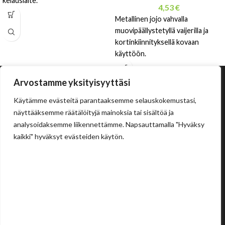
kelauslaite.
4,53
€
Metallinen jojo vahvalla
muovipäällystetyllä vaijerilla ja
kortinkiinnityksellä kovaan
käyttöön.
Arvostamme yksityisyyttäsi
Käytämme evästeitä parantaaksemme selauskokemustasi,
näyttääksemme räätälöityjä mainoksia tai sisältöä ja
analysoidaksemme liikennettämme. Napsauttamalla "Hyväksy
kaikki" hyväksyt evästeiden käytön.
Tehdas
Ilolan Kartanontie 43
FIN-07280 ILLBY
Puh: + 358 (0) 400 999 321
Sposti: info@illbyplast.com