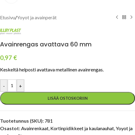
Etusivu
/
Yoyot ja avainperät
Avainrengas avattava 60 mm
0,97
€
Keskeltä helposti avattava metallinen avainrengas.
-
+
LISÄÄ OSTOSKORIIN
Tuotetunnus (SKU):
781
Osastot:
Avainrenkaat
,
Kortinpidikkeet ja kaulanauhat
,
Yoyot ja