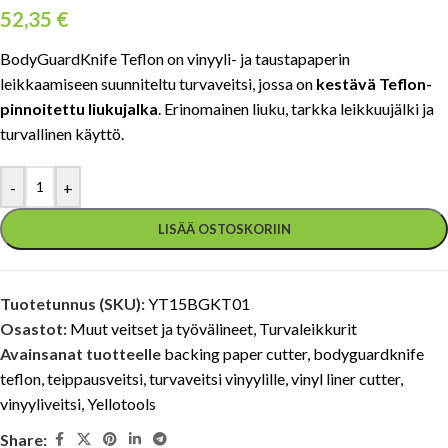
52,35
€
BodyGuardKnife Teflon on vinyyli- ja taustapaperin
leikkaamiseen suunniteltu turvaveitsi, jossa on
kestävä Teflon-
pinnoitettu liukujalka
. Erinomainen liuku, tarkka leikkuujälki ja
turvallinen käyttö.
-
+
LISÄÄ OSTOSKORIIN
Tuotetunnus (SKU):
YT15BGKT01
Osastot:
Muut veitset ja työvälineet
,
Turvaleikkurit
Avainsanat tuotteelle
backing paper cutter
,
bodyguardknife
teflon
,
teippausveitsi
,
turvaveitsi vinyylille
,
vinyl liner cutter
,
vinyyliveitsi
,
Yellotools
Share: