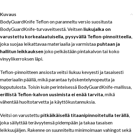
Kuvaus
BodyGuardKnife Teflon on paranneltu versio suositusta
BodyGuardKnife-turvaveitsestä. Veitsen
liukujalka on
varustettu korkealaatuisella, pysyvällä Teflon-pinnoitteella
,
joka suojaa leikattavaa materiaalia ja varmistaa
puhtaan ja
hallitun leikkauksen
joko pelkästään pintakalvon tai koko
vinyylikerroksen läpi.
Teflon-pinnoitteen ansiosta veitsi liukuu kevyesti ja tasaisesti
materiaalin päällä, mikä parantaa työskentelynopeutta ja
lopputulosta. Toisin kuin perinteisessä BodyGuardKnife-mallissa,
erillistä Teflon-kalvon uusimista ei enää tarvita
, mikä
vähentää huoltotarvetta ja käyttökustannuksia.
Veitsi on varustettu
pitkäikäisellä titaanipinnoitetulla terällä
,
joka säilyttää terävyytensä pidempään ja takaa tasaisen
leikkuujäljen. Rakenne on suunniteltu minimoimaan vahingot sekä