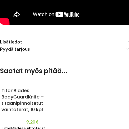
Lisätiedot
Pyydä tarjous
Saatat myös pitää...
TitanBlades
BodyGuardKnife –
titaanipinnoitetut
vaihtoterät, 10 kpl
9,20
€
TitanBlades vaihtoterät