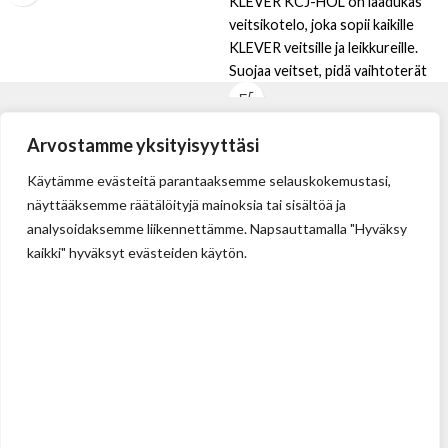
KLEVER KCJ-HOL on laadukas
veitsikotelo, joka sopii kaikille
KLEVER veitsille ja leikkureille.
Suojaa veitset, pidä vaihtoterät
kätevästi mukana ja kiinnitä
kotelo helposti vyöhön.
Arvostamme yksityisyyttäsi
Käytämme evästeitä parantaaksemme selauskokemustasi,
näyttääksemme räätälöityjä mainoksia tai sisältöä ja
analysoidaksemme liikennettämme. Napsauttamalla "Hyväksy
kaikki" hyväksyt evästeiden käytön.
Tehdas
Ilolan Kartanontie 43
FIN-07280 ILLBY
Puh: + 358 (0) 400 999 321
Sposti: info@illbyplast.com
Avainhenkilöt
Toimitusjohtaja