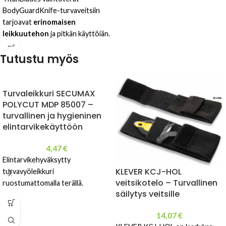
BodyGuardKnife-turvaveitsiin
tarjoavat
erinomaisen
leikkuutehon
ja pitkän käyttöiän.
Pakkaus sisältää
10 terää
, jotka
Tutustu myös
sopivat erityisesti vinyylin,
teippien, paperin, kartongin ja
muovien leikkaamiseen.
Turvaleikkuri SECUMAX
POLYCUT MDP 85007 –
turvallinen ja hygieninen
elintarvikekäyttöön
4,47
€
Elintarvikehyväksytty
KLEVER KCJ-HOL
turvavyöleikkuri
veitsikotelo – Turvallinen
ruostumattomalla terällä.
säilytys veitsille
14,07
€