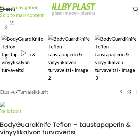
Skip to navigation
MENU
Skip to main content
Click to enlarge
Etusivu
/
Turvaleikkurit
BodyGuardKnife Teflon – taustapaperin &
vinyylikalvon turvaveitsi