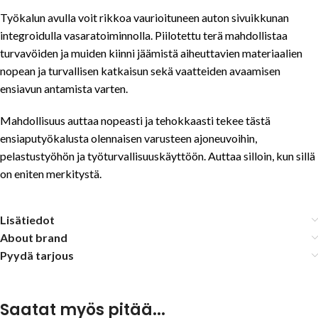
Työkalun avulla voit rikkoa vaurioituneen auton sivuikkunan
integroidulla vasaratoiminnolla. Piilotettu terä mahdollistaa
turvavöiden ja muiden kiinni jäämistä aiheuttavien materiaalien
nopean ja turvallisen katkaisun sekä vaatteiden avaamisen
ensiavun antamista varten.
Mahdollisuus auttaa nopeasti ja tehokkaasti tekee tästä
ensiaputyökalusta olennaisen varusteen ajoneuvoihin,
pelastustyöhön ja työturvallisuuskäyttöön. Auttaa silloin, kun sillä
on eniten merkitystä.
Lisätiedot
About brand
Pyydä tarjous
Saatat myös pitää...