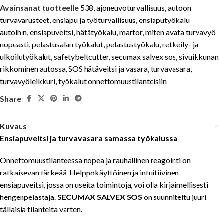
Avainsanat tuotteelle
538
,
ajoneuvoturvallisuus
,
autoon
turvavarusteet
,
ensiapu ja työturvallisuus
,
ensiaputyökalu
autoihin
,
ensiapuveitsi
,
hätätyökalu
,
martor
,
miten avata turvavyö
nopeasti
,
pelastusalan työkalut
,
pelastustyökalu
,
retkeily- ja
ulkoilutyökalut
,
safetybeltcutter
,
secumax salvex sos
,
sivuikkunan
rikkominen autossa
,
SOS hätäveitsi ja vasara
,
turvavasara
,
turvavyöleikkuri
,
työkalut onnettomuustilanteisiin
Share:
Kuvaus
Ensiapuveitsi ja turvavasara samassa työkalussa
Onnettomuustilanteessa nopea ja rauhallinen reagointi on
ratkaisevan tärkeää. Helppokäyttöinen ja intuitiivinen
ensiapuveitsi, jossa on useita toimintoja, voi olla kirjaimellisesti
hengenpelastaja.
SECUMAX SALVEX SOS
on suunniteltu juuri
tällaisia tilanteita varten.