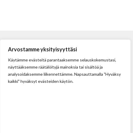
Arvostamme yksityisyyttäsi
Käytämme evästeitä parantaaksemme selauskokemustasi,
näyttääksemme räätälöityjä mainoksia tai sisältöä ja
analysoidaksemme liikennettämme. Napsauttamalla "Hyväksy
kaikki" hyväksyt evästeiden käytön.
Tehdas
Ilolan Kartanontie 43
FIN-07280 ILLBY
Puh: + 358 (0) 400 999 321
Sposti: info@illbyplast.com
Avainhenkilöt
Toimitusjohtaja