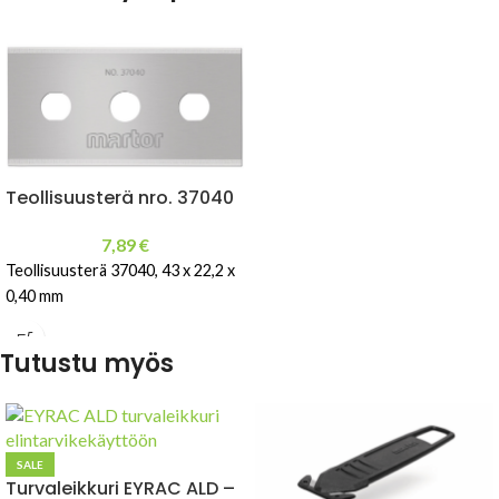
Teollisuusterä nro. 37040
7,89
€
Teollisuusterä 37040, 43 x 22,2 x
0,40 mm
Tutustu myös
SALE
Turvaleikkuri EYRAC ALD –