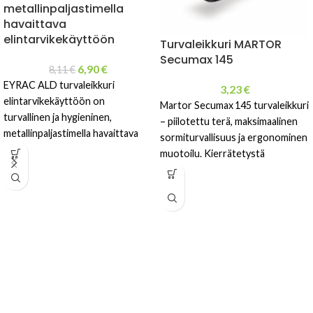
metallinpaljastimella
havaittava
elintarvikekäyttöön
Turvaleikkuri MARTOR
Secumax 145
6,90
€
8,11
€
EYRAC ALD turvaleikkuri
3,23
€
elintarvikekäyttöön on
Martor Secumax 145 turvaleikkuri
turvallinen ja hygieninen,
– piilotettu terä, maksimaalinen
metallinpaljastimella havaittava
sormiturvallisuus ja ergonominen
ratkaisu pakkausteollisuuteen ja
muotoilu. Kierrätetystä
elintarvikekäsittelyyn. Kestävä,
materiaalista. Soveltuu pahville,
ergonominen ja
kalvolle ja teipille.
helppokäyttöinen ammattiveitsi.
Hiilijalanjälki = 0,0365 kg
CO2e / yksikkö