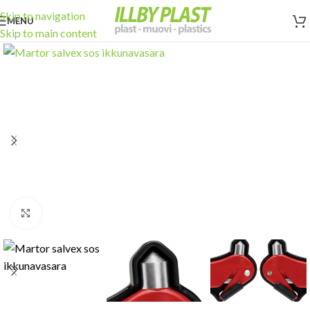
Skip to navigation
MENU
Skip to main content
Click to enlarge