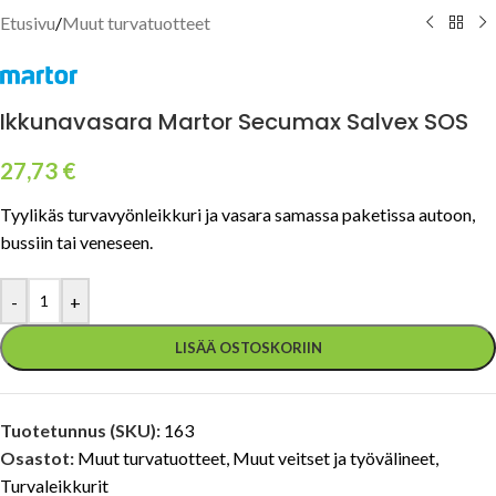
Etusivu
/
Muut turvatuotteet
Ikkunavasara Martor Secumax Salvex SOS
27,73
€
Tyylikäs turvavyönleikkuri ja vasara samassa paketissa autoon,
bussiin tai veneseen.
-
+
LISÄÄ OSTOSKORIIN
Tuotetunnus (SKU):
163
Osastot:
Muut turvatuotteet
,
Muut veitset ja työvälineet
,
Turvaleikkurit