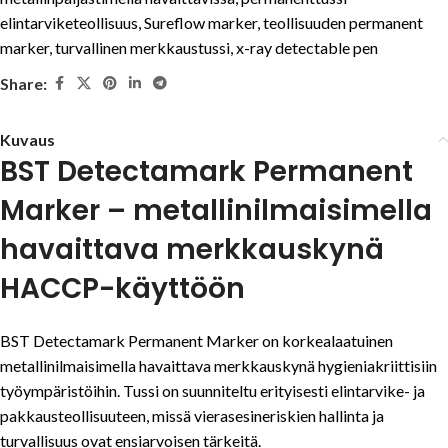
elintarviketeollisuus
,
Sureflow marker
,
teollisuuden permanent
marker
,
turvallinen merkkaustussi
,
x-ray detectable pen
Share:
Kuvaus
BST Detectamark Permanent
Marker – metallinilmaisimella
havaittava merkkauskynä
HACCP-käyttöön
BST Detectamark Permanent Marker on korkealaatuinen
metallinilmaisimella havaittava merkkauskynä hygieniakriittisiin
työympäristöihin. Tussi on suunniteltu erityisesti elintarvike- ja
pakkausteollisuuteen, missä vierasesineriskien hallinta ja
turvallisuus ovat ensiarvoisen tärkeitä.