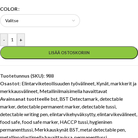
COLOR
-
+
LISÄÄ OSTOSKORIIN
Tuotetunnus (SKU):
988
Osastot:
Elintarviketeollisuuden työvälineet
,
Kynät, markkerit ja
merkkausvälineet
,
Metallinilmaisimella havaittavat
Avainsanat tuotteelle
bst
,
BST Detectamark
,
detectable
marker
,
detectable permanent marker
,
detectable tussi
,
detectable writing pen
,
elintarvikehyväksytty
,
elintarvikevälineet
,
food safe
,
food safe marker
,
HACCP tussi
,
hygieninen
permanenttussi
,
Merkkauskynät BST
,
metal detectable pen
,
metallinpaljastimella havaittavissa
,
permanenttussi