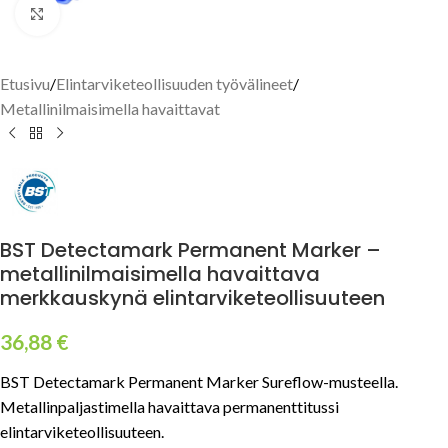
Click to enlarge
Etusivu
/
Elintarviketeollisuuden työvälineet
/
Metallinilmaisimella havaittavat
BST Detectamark Permanent Marker –
metallinilmaisimella havaittava
merkkauskynä elintarviketeollisuuteen
36,88
€
BST Detectamark Permanent Marker Sureflow-musteella.
Metallinpaljastimella havaittava permanenttitussi
elintarviketeollisuuteen.