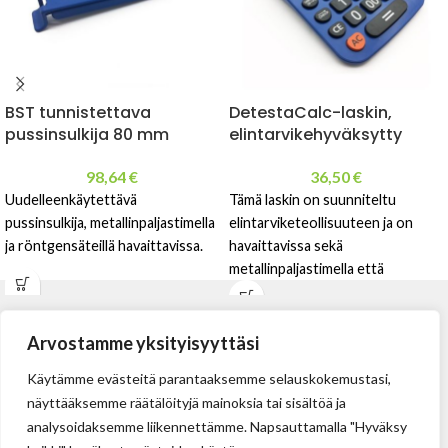
BST tunnistettava
DetestaCalc-laskin,
pussinsulkija 80 mm
elintarvikehyväksytty
98,64
€
36,50
€
Uudelleenkäytettävä
Tämä laskin on suunniteltu
pussinsulkija, metallinpaljastimella
elintarviketeollisuuteen ja on
ja röntgensäteillä havaittavissa.
havaittavissa sekä
metallinpaljastimella että
röntgensäteillä.
Arvostamme yksityisyyttäsi
Käytämme evästeitä parantaaksemme selauskokemustasi,
näyttääksemme räätälöityjä mainoksia tai sisältöä ja
analysoidaksemme liikennettämme. Napsauttamalla "Hyväksy