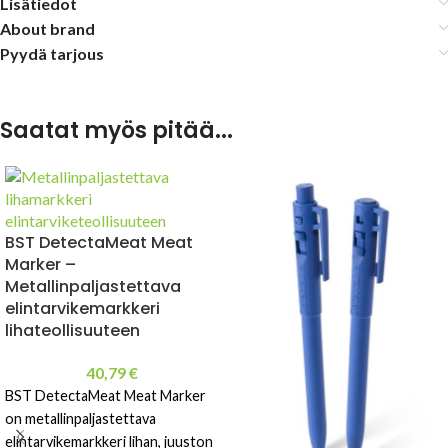
Lisätiedot
About brand
Pyydä tarjous
Saatat myös pitää...
BST DetectaMeat Meat
Marker –
Metallinpaljastettava
elintarvikemarkkeri
lihateollisuuteen
40,79
€
BST DetectaMeat Meat Marker
on metallinpaljastettava
elintarvikemarkkeri lihan, juuston