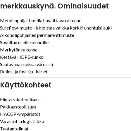
merkkauskynä. Ominaisuudet
Metallinpaljastimella havaittava rakenne
Sureflow-muste – kirjoittaa vaikka korkki unohtuisi auki
Alkoholipohjainen permanenttimuste
Soveltuu useille pinnoille
Myrkytön rakenne
Kestävä HDPE-runko
Saatavana useissa väreissä
Bullet- ja fine tip -kärjet
Käyttökohteet
Elintarviketeollisuus
Pakkausteollisuus
HACCP-ympäristöt
Varastot ja logistiikka
Tuotantolinjat