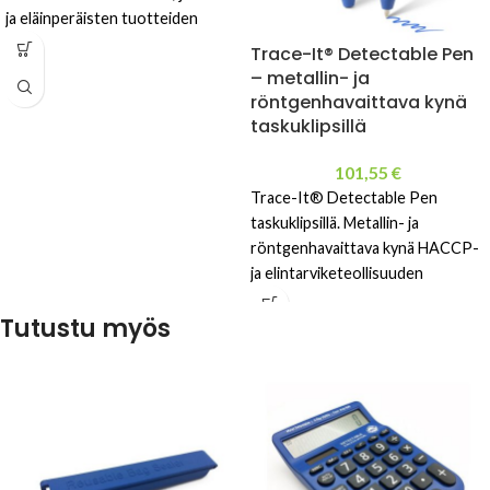
ja eläinperäisten tuotteiden
merkintään. EU- ja FDA-
Trace-It® Detectable Pen
yhteensopiva markkeri
– metallin- ja
elintarviketeollisuuteen.
röntgenhavaittava kynä
taskuklipsillä
101,55
€
Trace-It® Detectable Pen
taskuklipsillä. Metallin- ja
röntgenhavaittava kynä HACCP-
ja elintarviketeollisuuden
käyttöön.
Tutustu myös