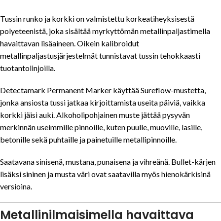
Tussin runko ja korkki on valmistettu korkeatiheyksisestä
polyeteenistä, joka sisältää myrkyttömän metallinpaljastimella
havaittavan lisäaineen. Oikein kalibroidut
metallinpaljastusjärjestelmät tunnistavat tussin tehokkaasti
tuotantolinjoilla.
Detectamark Permanent Marker käyttää Sureflow-mustetta,
jonka ansiosta tussi jatkaa kirjoittamista useita päiviä, vaikka
korkki jäisi auki. Alkoholipohjainen muste jättää pysyvän
merkinnän useimmille pinnoille, kuten puulle, muoville, lasille,
betonille sekä puhtaille ja painetuille metallipinnoille.
Saatavana sinisenä, mustana, punaisena ja vihreänä. Bullet-kärjen
lisäksi sininen ja musta väri ovat saatavilla myös hienokärkisinä
versioina.
Metallinilmaisimella havaittava