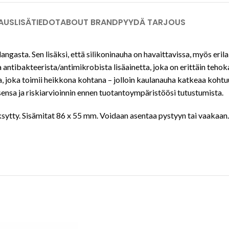
AUS
LISÄTIEDOT
ABOUT BRAND
PYYDÄ TARJOUS
ngasta. Sen lisäksi, että silikoninauha on havaittavissa, myös erila
ntibakteerista/antimikrobista lisäainetta, joka on erittäin tehok
a, joka toimii heikkona kohtana – jolloin kaulanauha katkeaa koht
ensa ja riskiarvioinnin ennen tuotantoympäristöösi tutustumista.
ksytty. Sisämitat 86 x 55 mm. Voidaan asentaa pystyyn tai vaakaan.