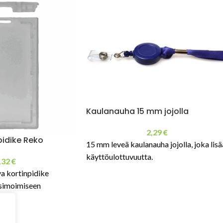
Kaulanauha 15 mm jojolla
2,29
€
pidike Reko
15 mm leveä kaulanauha jojolla, joka lisä
käyttöulottuvuutta.
,32
€
a kortinpidike
ksimoimiseen