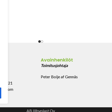
Avainhenkilöt
43
Toimitusjohtaja
Peter Boije af Gennäs
 999 321
last.com
AB Illbyplast Oy