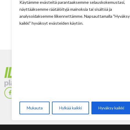
Käytämme evästeitä parantaaksemme selauskokemustasi,
näyttääksemme räätälöityjä mainoksia tai sisältöä ja
analysoidaksemme liikennettämme. Napsauttamalla "Hyväksy
kaikki" hyväksyt evästeiden käytön.
Tehdas
Ilolan Kartanontie 
FIN-07280 ILLBY
Puh: + 358 (0) 400
Sposti: info@illbyp
Mukauta
Hylkää kaikki
Hyväksy kaikki