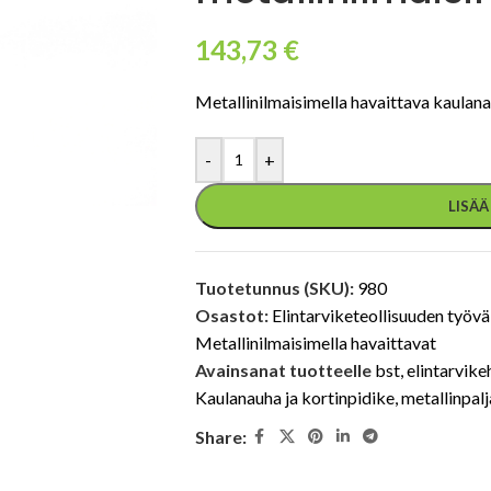
143,73
€
Metallinilmaisimella havaittava kaulana
-
+
LISÄ
Tuotetunnus (SKU):
980
Osastot:
Elintarviketeollisuuden työvä
Metallinilmaisimella havaittavat
Avainsanat tuotteelle
bst
,
elintarvik
Kaulanauha ja kortinpidike
,
metallinpalj
Share: