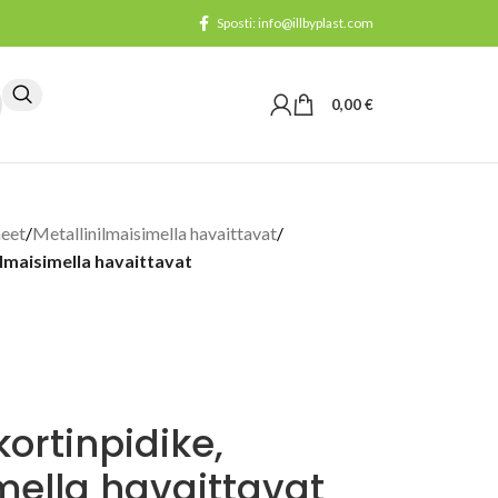
Sposti: info@illbyplast.com
0,00
€
neet
/
Metallinilmaisimella havaittavat
/
ilmaisimella havaittavat
ortinpidike,
mella havaittavat