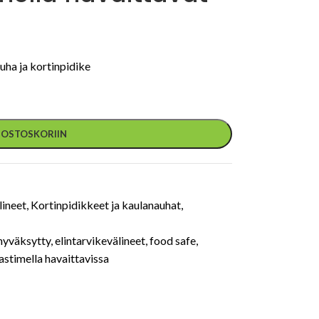
uha ja kortinpidike
Ä OSTOSKORIIN
lineet
,
Kortinpidikkeet ja kaulanauhat
,
ehyväksytty
,
elintarvikevälineet
,
food safe
,
astimella havaittavissa