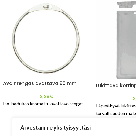
Avainrengas avattava 90 mm
Lukittava kortin
3,38
€
3
Iso laadukas kromattu avattava rengas
Läpinäkyvä lukittav
turvallisuuden ma
Arvostamme yksityisyyttäsi