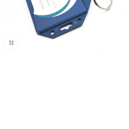
Tuulilasi- ja aurinkopaneeli-
teollisuuden turvaveitset
Mattoveitset
Click to enlarge