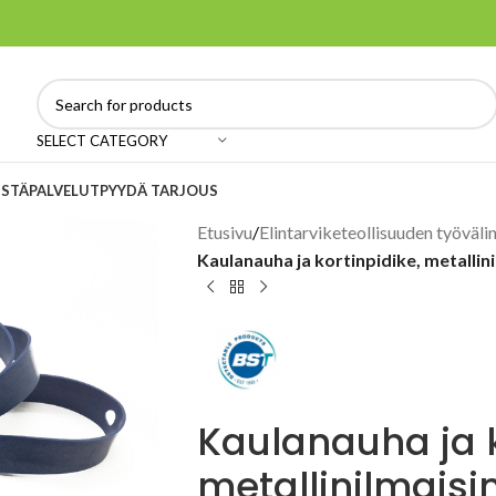
SELECT CATEGORY
ISTÄ
PALVELUT
PYYDÄ TARJOUS
Etusivu
/
Elintarviketeollisuuden työväli
Kaulanauha ja kortinpidike, metallin
Kaulanauha ja k
metallinilmaisi