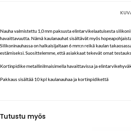
KUV
Nauha valmistettu 1,0 mm paksusta elintarvikelaatuisesta silikonila
havaittavuutta. Nämä kaulanauhat sisältävät myös hopeapohjaista a
Silikoninauhassa on halkaisijaltaan 6 mm:n reikä kaulan takaosass
estämiseksi. Suosittelemme, että asiakkaat tekevät omat testauks
Kortinpidike metallinilmaisimella havaittavissa ja elintarvikehyvä
Pakkaus sisältää 10 kpl kaulanauhaa ja kortinpidikettä
Tutustu myös