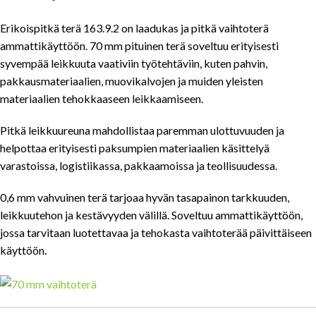
Erikoispitkä terä 163.9.2 on laadukas ja pitkä vaihtoterä
ammattikäyttöön. 70 mm pituinen terä soveltuu erityisesti
syvempää leikkuuta vaativiin työtehtäviin, kuten pahvin,
pakkausmateriaalien, muovikalvojen ja muiden yleisten
materiaalien tehokkaaseen leikkaamiseen.
Pitkä leikkuureuna mahdollistaa paremman ulottuvuuden ja
helpottaa erityisesti paksumpien materiaalien käsittelyä
varastoissa, logistiikassa, pakkaamoissa ja teollisuudessa.
0,6 mm vahvuinen terä tarjoaa hyvän tasapainon tarkkuuden,
leikkuutehon ja kestävyyden välillä. Soveltuu ammattikäyttöön,
jossa tarvitaan luotettavaa ja tehokasta vaihtoterää päivittäiseen
käyttöön.