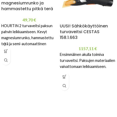
magnesiumrunko ja
hammastettu pitkä terä
49,70
€
UUSI! Sähkökäyttöinen
HOURTIN 2 turvaveitsi paksun
turvaveitsi CESTAS
pahvin leikkaamiseen. Kevyt
158.1.663
magnesiumrunko, hammastettu
terä ja semi-automaattinen
1157,11
€
teränpalautus ammattikäyttöön.
Ensimmäinen akulla toimiva
turvaveitsi. Paksujen materiaalien
vaivattomaan leikkaamiseen.