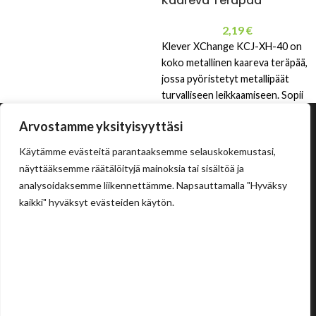
Kaareva Teräpää
2,19
€
Klever XChange KCJ-XH-40 on
koko metallinen kaareva teräpää,
jossa pyöristetyt metallipäät
turvalliseen leikkaamiseen. Sopii
laatikoille, teipeille,
Arvostamme yksityisyyttäsi
muovinauhoille ja
pakkauskalvoille. Pitkäikäinen ja
Käytämme evästeitä parantaaksemme selauskokemustasi,
teollisuuskestävä.
näyttääksemme räätälöityjä mainoksia tai sisältöä ja
analysoidaksemme liikennettämme. Napsauttamalla "Hyväksy
kaikki" hyväksyt evästeiden käytön.
Tehdas
Ilolan Kartanontie 43
FIN-07280 ILLBY
Puh: + 358 (0) 400 999 321
Sposti: info@illbyplast.com