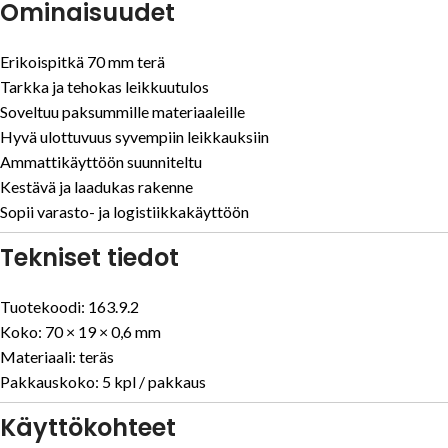
Ominaisuudet
Erikoispitkä 70 mm terä
Tarkka ja tehokas leikkuutulos
Soveltuu paksummille materiaaleille
Hyvä ulottuvuus syvempiin leikkauksiin
Ammattikäyttöön suunniteltu
Kestävä ja laadukas rakenne
Sopii varasto- ja logistiikkakäyttöön
Tekniset tiedot
Tuotekoodi: 163.9.2
Koko: 70 × 19 × 0,6 mm
Materiaali: teräs
Pakkauskoko: 5 kpl / pakkaus
Käyttökohteet