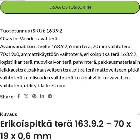
LISÄÄ OSTOSKORIIN
Tuotetunnus (SKU):
163.9.2
Osasto:
Vaihdettavat terät
Avainsanat tuotteelle
163.9.2
,
6 mm terä
,
70 mm vaihtoterä
,
70x19x0
,
ammattikäyttöön vaihtoterä
,
erikoispitkä terä 163.9.2
,
logistiikan terä
,
muovikalvon terä
,
pahvinterä
,
pakkausmateriaalin
leikkausterä
,
pakkausveitsen terä
,
pitkä terä mattoveitseen
,
pitkä
vaihtoterä
,
teollisuuden vaihtoterä
,
terä pahville
,
turvaveitsen
vaihtoterä
,
utility blade 70 mm
Share:
Kuvaus
Erikoispitkä terä 163.9.2 – 70 x
19 x 0,6 mm