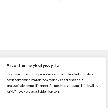
Arvostamme yksityisyyttäsi
Käytämme evästeitä parantaaksemme selauskokemustasi,
näyttääksemme räätälöityjä mainoksia tai sisältöä ja
analysoidaksemme liikennettämme. Napsauttamalla "Hyväksy
kaikki" hyväksyt evästeiden käytön.
Tehdas
Ilolan Kartanontie 43
FIN-07280 ILLBY