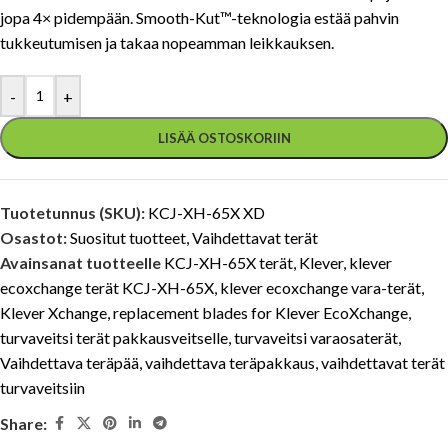
jopa 4× pidempään. Smooth-Kut™-teknologia estää pahvin
tukkeutumisen ja takaa nopeamman leikkauksen.
-
+
LISÄÄ OSTOSKORIIN
Tuotetunnus (SKU):
KCJ-XH-65X XD
Osastot:
Suositut tuotteet
,
Vaihdettavat terät
Avainsanat tuotteelle
KCJ-XH-65X terät
,
Klever
,
klever
ecoxchange terät KCJ-XH-65X
,
klever ecoxchange vara-terät
,
Klever Xchange
,
replacement blades for Klever EcoXchange
,
turvaveitsi terät pakkausveitselle
,
turvaveitsi varaosaterät
,
Vaihdettava teräpää
,
vaihdettava teräpakkaus
,
vaihdettavat terät
turvaveitsiin
Share: