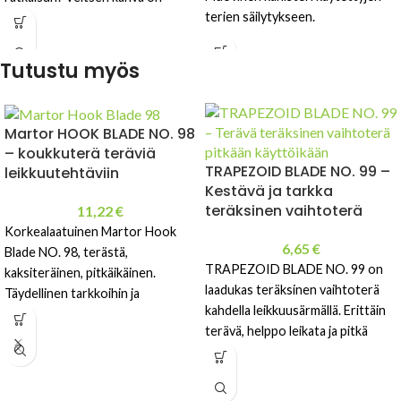
terien säilytykseen.
valmistettu 100% kierrätetystä
muovista.
Tutustu myös
Martor HOOK BLADE NO. 98
– koukkuterä teräviä
TRAPEZOID BLADE NO. 99 –
leikkuutehtäviin
Kestävä ja tarkka
teräksinen vaihtoterä
11,22
€
Korkealaatuinen Martor Hook
6,65
€
Blade NO. 98, terästä,
TRAPEZOID BLADE NO. 99 on
kaksiteräinen, pitkäikäinen.
laadukas teräksinen vaihtoterä
Täydellinen tarkkoihin ja
kahdella leikkuusärmällä. Erittäin
turvallisiin leikkuutehtäviin.
terävä, helppo leikata ja pitkä
Pituus: 54,8 mm, Leveys: 19 mm,
käyttöikä. 60,0 mm pituus, 19 mm
Paksuus: 0,63 mm
leveys ja 0,63 mm