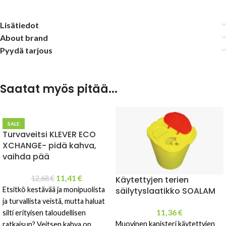
Lisätiedot
About brand
Pyydä tarjous
Saatat myös pitää...
SALE
Turvaveitsi KLEVER ECO
XCHANGE- pidä kahva,
vaihda pää
11,41
€
12,68
€
Käytettyjen terien
Etsitkö kestävää ja monipuolista
säilytyslaatikko SOALAM
ja turvallista veistä, mutta haluat
11,36
€
silti erityisen taloudellisen
Muovinen kanisteri käytettyjen
ratkaisun? Veitsen kahva on