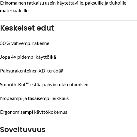
Erinomainen ratkaisu usein käytettäville, paksuille ja tiukoille
materiaaleille
Keskeiset edut
50 % vahvempi rakenne
Jopa 4× pidempi käyttöikä
Paksurakenteinen XD-teräpää
Smooth-Kut™ estää pahvin tukkeutumisen
Nopeampi ja tasaisempi leikkaus
Ergonomisempi käyttökokemus
Soveltuvuus