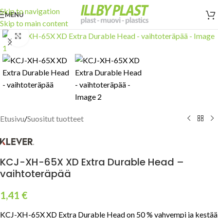
Skip to navigation
MENU
Skip to main content
Click to enlarge
Etusivu
/
Suositut tuotteet
KCJ-XH-65X XD Extra Durable Head –
vaihtoteräpää
1,41
€
KCJ-XH-65X XD Extra Durable Head on 50 % vahvempi ja kestää