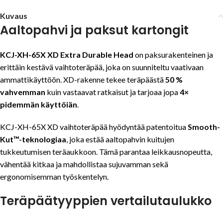
Kuvaus
Aaltopahvi ja paksut kartongit
KCJ-XH-65X XD Extra Durable Head
on paksurakenteinen ja
erittäin kestävä vaihtoteräpää, joka on suunniteltu vaativaan
ammattikäyttöön. XD-rakenne tekee teräpäästä
50 %
vahvemman
kuin vastaavat ratkaisut ja tarjoaa jopa
4×
pidemmän käyttöiän
.
KCJ-XH-65X XD vaihtoteräpää hyödyntää patentoitua
Smooth-
Kut™-teknologiaa
, joka estää aaltopahvin kuitujen
tukkeutumisen teräaukkoon. Tämä parantaa leikkausnopeutta,
vähentää kitkaa ja mahdollistaa sujuvamman sekä
ergonomisemman työskentelyn.
Teräpäätyyppien vertailutaulukko