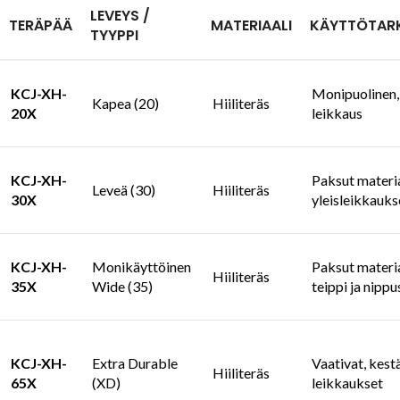
LEVEYS /
TERÄPÄÄ
MATERIAALI
KÄYTTÖTAR
TYYPPI
KCJ-XH-
Monipuolinen,
Kapea (20)
Hiiliteräs
20X
leikkaus
KCJ-XH-
Paksut materia
Leveä (30)
Hiiliteräs
30X
yleisleikkauks
KCJ-XH-
Monikäyttöinen
Paksut materia
Hiiliteräs
35X
Wide (35)
teippi ja nippu
KCJ-XH-
Extra Durable
Vaativat, kest
Hiiliteräs
65X
(XD)
leikkaukset