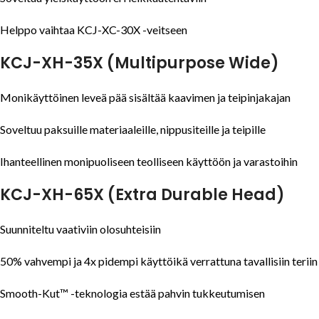
Helppo vaihtaa KCJ-XC-30X -veitseen
KCJ-XH-35X (Multipurpose Wide)
Monikäyttöinen leveä pää sisältää kaavimen ja teipinjakajan
Soveltuu paksuille materiaaleille, nippusiteille ja teipille
Ihanteellinen monipuoliseen teolliseen käyttöön ja varastoihin
KCJ-XH-65X (Extra Durable Head)
Suunniteltu vaativiin olosuhteisiin
50% vahvempi ja 4x pidempi käyttöikä verrattuna tavallisiin teriin
Smooth-Kut™ -teknologia estää pahvin tukkeutumisen