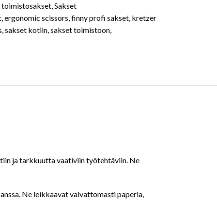
a toimistosakset
,
Sakset
t
,
ergonomic scissors
,
finny profi sakset
,
kretzer
s
,
sakset kotiin
,
sakset toimistoon
,
in ja tarkkuutta vaativiin työtehtäviin. Ne
kanssa. Ne leikkaavat vaivattomasti paperia,