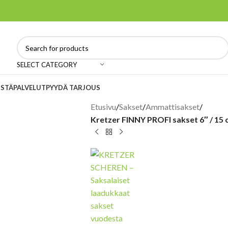
SELECT CATEGORY
ISTÄ
PALVELUT
PYYDÄ TARJOUS
Etusivu
/
Sakset
/
Ammattisakset
/
Kretzer FINNY PROFI sakset 6″ / 15 c