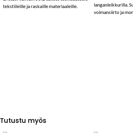
langanleikkurilla. 
tekstiileille ja raskaille materiaaleille.
voimansiirto ja mon
teollisuuteen.
Tutustu myös