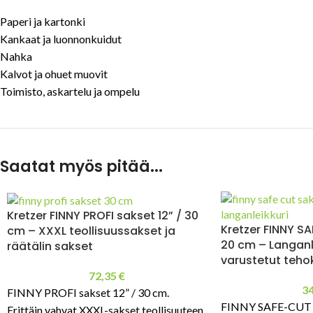
Paperi ja kartonki
Kankaat ja luonnonkuidut
Nahka
Kalvot ja ohuet muovit
Toimisto, askartelu ja ompelu
Saatat myös pitää...
Kretzer FINNY PROFI sakset 12” / 30
Kretzer FINNY SA
cm – XXXL teollisuussakset ja
20 cm – Langanle
räätälin sakset
varustetut teho
72,35
€
3
FINNY PROFI sakset 12” / 30 cm.
FINNY SAFE-CUT s
Erittäin vahvat XXXL-sakset teollisuuteen,