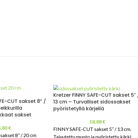
Kretzer FINNY SAFE-CUT sakset 5″ 
FE-CUT sakset 8” /
13 cm – Turvalliset sidossakset
ikkurilla
pyöristetyllä kärjellä
kkaat sakset
18,88
€
4,80
€
FINNY SAFE-CUT sakset 5” / 13 cm.
akset 8” / 20 cm
Taivutettu muoto ja pyöristetty kärki