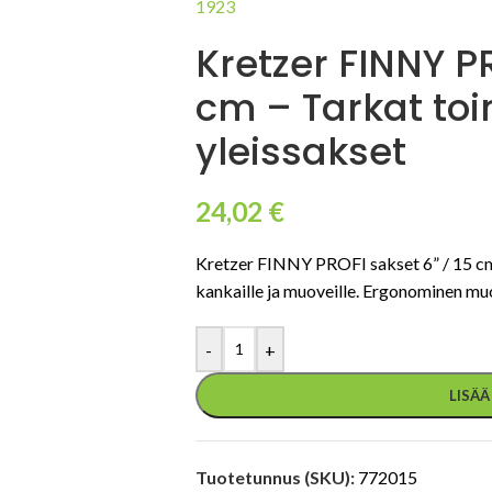
Kretzer FINNY PR
cm – Tarkat toi
yleissakset
24,02
€
Kretzer FINNY PROFI sakset 6” / 15 cm. 
kankaille ja muoveille. Ergonominen muo
-
+
LISÄ
Tuotetunnus (SKU):
772015