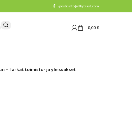
Sposti: info@illbyplast.com
0,00
€
m – Tarkat toimisto- ja yleissakset