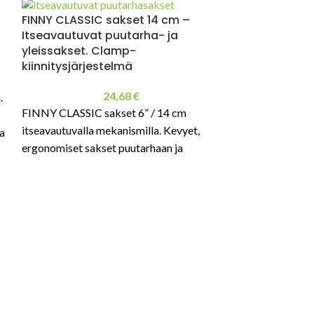
FINNY CLASSIC sakset 14 cm –
Itseavautuvat puutarha- ja
yleissakset. Clamp-
kiinnitysjärjestelmä
Turvasakset
567 MDP- meta
24,68
€
.
röntgenhavai
FINNY CLASSIC sakset 6” / 14 cm
itseavautuvalla mekanismilla. Kevyet,
ja
ergonomiset sakset puutarhaan ja
MARTOR SECU
yleiskäyttöön.
turvasakset elin
lääketeollisuute
havaittavat, er
leikkuureunat.