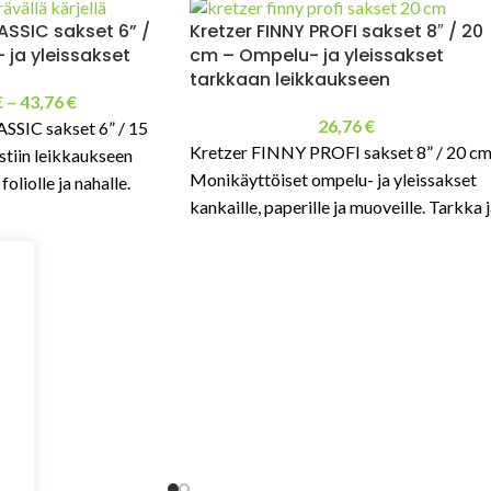
ASSIC sakset 6” /
Kretzer FINNY PROFI sakset 8″ / 20
 ja yleissakset
cm – Ompelu- ja yleissakset
tarkkaan leikkaukseen
€
–
43,76
€
26,76
€
SSIC sakset 6” / 15
Kretzer FINNY PROFI sakset 8” / 20 cm
istiin leikkaukseen
Monikäyttöiset ompelu- ja yleissakset
foliolle ja nahalle.
kankaille, paperille ja muoveille. Tarkka 
nkätisille.
siisti leikkaus.