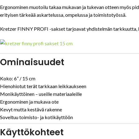
Ergonominen muotoilu takaa mukavan ja tukevan otteen myös pidem
erityisen tärkeää askartelussa, ompelussa ja toimistotyössä.
Kretzer FINNY PROFI -sakset tarjoavat yhdistelmän tarkkuutta, kes
Ominaisuudet
Koko: 6” / 15 cm
Hienohiotut terät tarkkaan leikkaukseen
Monikäyttöinen – useille materiaaleille
Ergonominen ja mukava ote
Kevyt mutta kestävä rakenne
Soveltuu toimisto- ja kotikäyttöön
Käyttökohteet