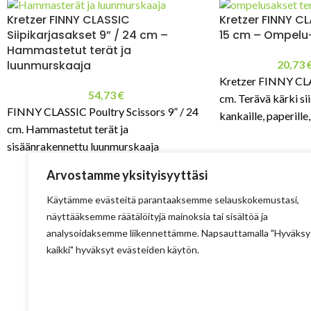
Kretzer FINNY CLASSIC
Kretzer FINNY CL
Siipikarjasakset 9” / 24 cm –
15 cm – Ompelu-
Hammastetut terät ja
luunmurskaaja
20,73
Kretzer FINNY CLA
54,73
€
cm. Terävä kärki si
FINNY CLASSIC Poultry Scissors 9” / 24
kankaille, paperille, 
cm. Hammastetut terät ja
Saatavilla myös vase
sisäänrakennettu luunmurskaaja
helpottavat lihan ja kalan käsittelyä.
Arvostamme yksityisyyttäsi
Yksikätinen lukitus ja tiskikoneenkestävä
rakenne.
Käytämme evästeitä parantaaksemme selauskokemustasi,
näyttääksemme räätälöityjä mainoksia tai sisältöä ja
analysoidaksemme liikennettämme. Napsauttamalla "Hyväksy
kaikki" hyväksyt evästeiden käytön.