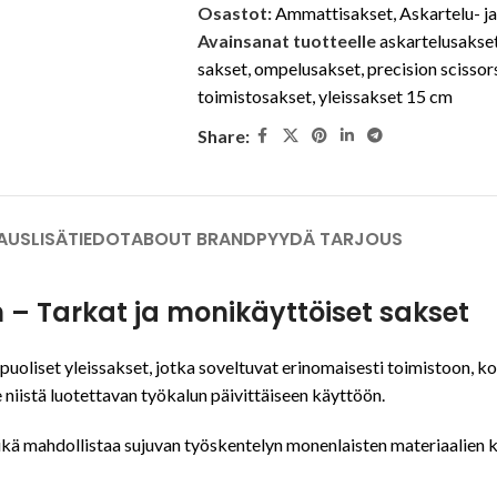
Osastot:
Ammattisakset
,
Askartelu- j
Avainsanat tuotteelle
askartelusakse
sakset
,
ompelusakset
,
precision scissor
toimistosakset
,
yleissakset 15 cm
Share:
AUS
LISÄTIEDOT
ABOUT BRAND
PYYDÄ TARJOUS
m – Tarkat ja monikäyttöiset sakset
liset yleissakset, jotka soveltuvat erinomaisesti toimistoon, koti
 niistä luotettavan työkalun päivittäiseen käyttöön.
 mikä mahdollistaa sujuvan työskentelyn monenlaisten materiaalien 