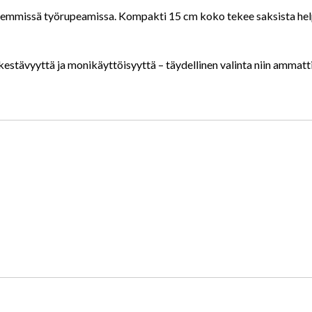
missä työrupeamissa. Kompakti 15 cm koko tekee saksista helpost
tävyyttä ja monikäyttöisyyttä – täydellinen valinta niin ammattil