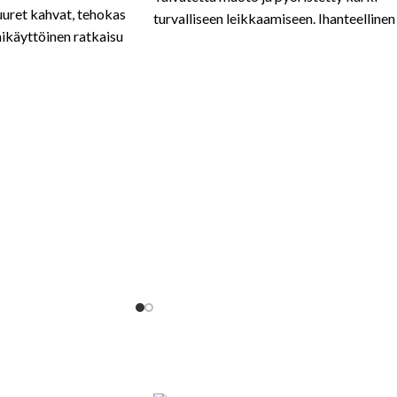
Suuret kahvat, tehokas
turvalliseen leikkaamiseen. Ihanteellinen
ikäyttöinen ratkaisu
sidoksille ja tarkkuustyöhön.