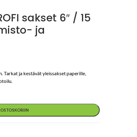
OFI sakset 6″ / 15
misto- ja
Tarkat ja kestävät yleissakset paperille,
toilu.
Ä OSTOSKORIIN