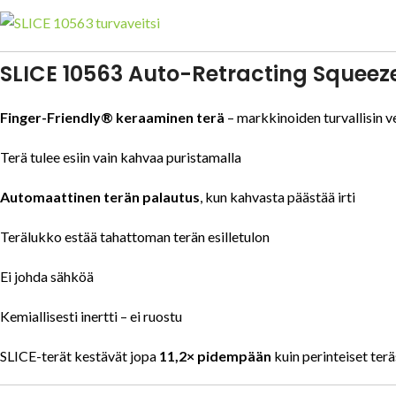
SLICE 10563 Auto-Retracting Squeeze
Finger-Friendly® keraaminen terä
– markkinoiden turvallisin v
Terä tulee esiin vain kahvaa puristamalla
Automaattinen terän palautus
, kun kahvasta päästää irti
Terälukko estää tahattoman terän esilletulon
Ei johda sähköä
Kemiallisesti inertti – ei ruostu
SLICE-terät kestävät jopa
11,2× pidempään
kuin perinteiset terä