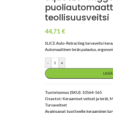
puoliautomaatt
teollisuusveitsi
44,71
€
SLICE Auto-Retracting turvaveitsi keraam
Automaattinen terän palautus, ergonomin
-
+
LISÄ
Tuotetunnus (SKU):
10564-565
Osastot:
Keraamiset veitset ja terät
,
M
Turvaveitset
Avainsanat tuotteelle
keraaminen tur