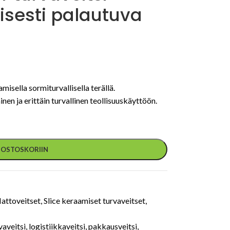
isesti palautuva
isella sormiturvallisella terällä.
en ja erittäin turvallinen teollisuuskäyttöön.
Ä OSTOSKORIIN
attoveitset
,
Slice keraamiset turvaveitset
,
vaveitsi
,
logistiikkaveitsi
,
pakkausveitsi
,