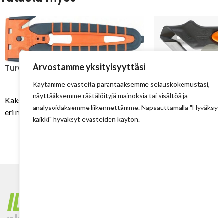
Arvostamme yksityisyyttäsi
Turvaleikkuri Arsac
Turvaveitsi PITE
Käytämme evästeitä parantaaksemme selauskokemustasi,
9,82
€
näyttääksemme räätälöityjä mainoksia tai sisältöä ja
1
Kaksiteräinen ergonominen veitsi monen
analysoidaksemme liikennettämme. Napsauttamalla "Hyväksy
Turvaveitsi erinlai
eri materiaalin leikkaamiseen.
kaikki" hyväksyt evästeiden käytön.
leikkaamiseen.
Tehdas
Ilolan Kartanontie 