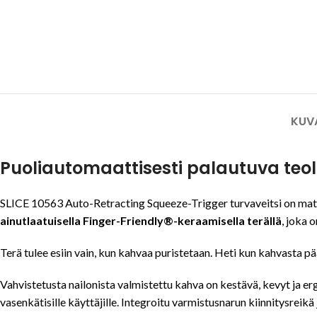
KUV
Puoliautomaattisesti palautuva teoll
SLICE 10563 Auto-Retracting Squeeze-Trigger turvaveitsi on matal
ainutlaatuisella Finger-Friendly®-keraamisella terällä
, joka 
Terä tulee esiin vain, kun kahvaa puristetaan. Heti kun kahvasta pä
Vahvistetusta nailonista valmistettu kahva on kestävä, kevyt ja er
vasenkätisille käyttäjille. Integroitu varmistusnarun kiinnitysreikä