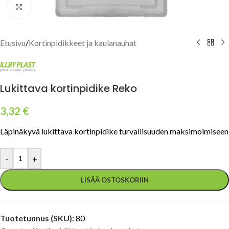
Click to enlarge
Etusivu
/
Kortinpidikkeet ja kaulanauhat
Lukittava kortinpidike Reko
3,32
€
Läpinäkyvä lukittava kortinpidike turvallisuuden maksimoimiseen
-
+
LISÄÄ OSTOSKORIIN
Tuotetunnus (SKU):
80