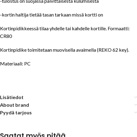
-tulostus on suojassa päivittäisestä kulumisesta
-kortin haltija tietää tasan tarkaan missä kortti on
Kortinpidikkeessä tilaa yhdelle tai kahdelle kortille. Formaatti:
CR80
Kortinpidike toimitetaan muovisella avaimella (REKO 62 key).
Materiaali: PC
Lisätiedot
About brand
Pyydä tarjous
Saatat myös pitää...