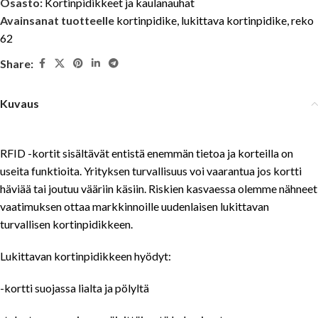
Osasto:
Kortinpidikkeet ja kaulanauhat
Avainsanat tuotteelle
kortinpidike
,
lukittava kortinpidike
,
reko
62
Share:
Kuvaus
RFID -kortit sisältävät entistä enemmän tietoa ja korteilla on
useita funktioita. Yrityksen turvallisuus voi vaarantua jos kortti
häviää tai joutuu vääriin käsiin. Riskien kasvaessa olemme nähneet
vaatimuksen ottaa markkinnoille uudenlaisen lukittavan
turvallisen kortinpidikkeen.
Lukittavan kortinpidikkeen hyödyt:
-kortti suojassa lialta ja pölyltä