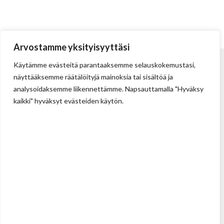
Arvostamme yksityisyyttäsi
Käytämme evästeitä parantaaksemme selauskokemustasi,
näyttääksemme räätälöityjä mainoksia tai sisältöä ja
analysoidaksemme liikennettämme. Napsauttamalla "Hyväksy
kaikki" hyväksyt evästeiden käytön.
Tehdas
Ilolan Kartanontie 43
FIN-07280 ILLBY
Puh: + 358 (0) 400 999 321
Sposti: info@illbyplast.com
Avainhenkilöt
Toimitusjohtaja