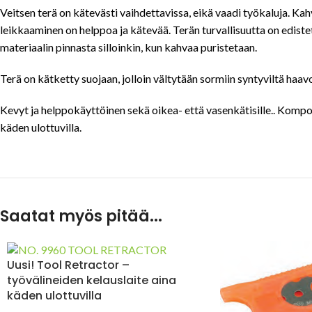
Veitsen terä on kätevästi vaihdettavissa, eikä vaadi työkaluja. Kah
leikkaaminen on helppoa ja kätevää. Terän turvallisuutta on ediste
materiaalin pinnasta silloinkin, kun kahvaa puristetaan.
Terä on kätketty suojaan, jolloin vältytään sormiin syntyviltä haavoi
Kevyt ja helppokäyttöinen sekä oikea- että vasenkätisille.. Komposi
käden ulottuvilla.
Saatat myös pitää...
Uusi! Tool Retractor –
työvälineiden kelauslaite aina
käden ulottuvilla