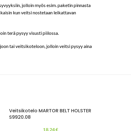
syvyyksiin, jolloin myös esim. paketin pinnasta
kaisin kun veitsi nostetaan leikattavan
oin terä pysyy visusti piilossa.
on tai veitsikoteloon, jolloin veitsi pysyy aina
Veitsikotelo MARTOR BELT HOLSTER
S9920.08
18,24
€