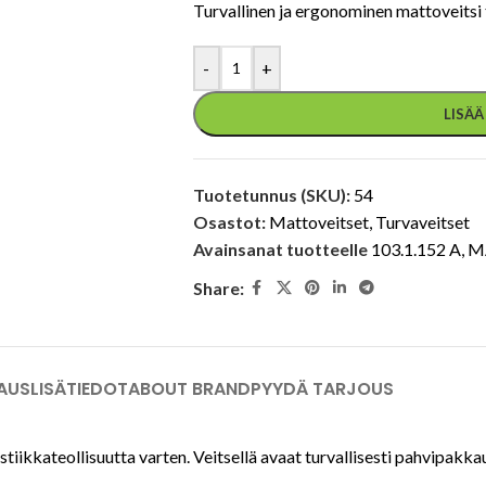
Turvallinen ja ergonominen mattoveitsi t
-
+
LISÄ
Tuotetunnus (SKU):
54
Osastot:
Mattoveitset
,
Turvaveitset
Avainsanat tuotteelle
103.1.152 A
,
M
Share:
AUS
LISÄTIEDOT
ABOUT BRAND
PYYDÄ TARJOUS
tiikkateollisuutta varten. Veitsellä avaat turvallisesti pahvipakka