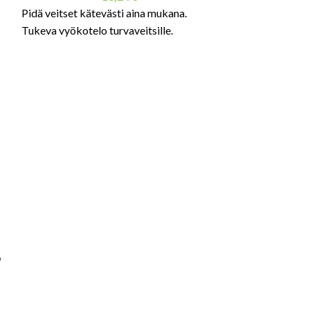
Pidä veitset kätevästi aina mukana.
Tukeva vyökotelo turvaveitsille.
Terä 653.6.1
Vaihdettava saha
o