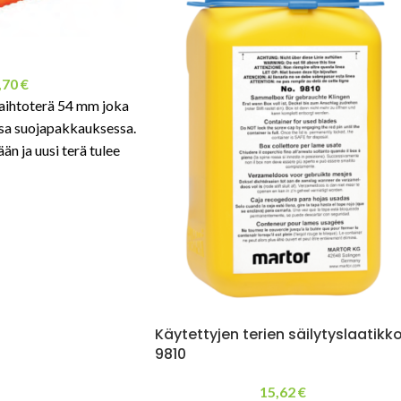
,70
€
aihtoterä 54 mm joka
ssa suojapakkauksessa.
ään ja uusi terä tulee
Käytettyjen terien säilytyslaatikk
9810
15,62
€