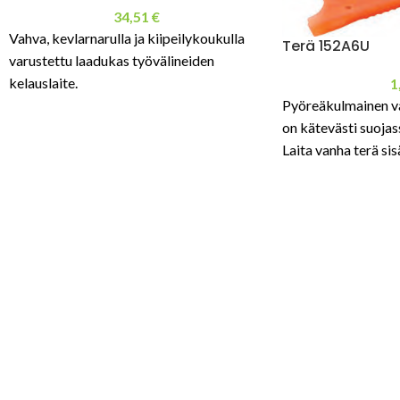
34,51
€
Vahva, kevlarnarulla ja kiipeilykoukulla
Terä 152A6U
varustettu laadukas työvälineiden
kelauslaite.
1
Pyöreäkulmainen v
on kätevästi suoja
Laita vanha terä sis
ulos.