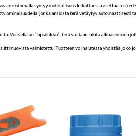
vaa puristamalla syntyy mahdollisuus leikattaessa asettaa terä eri 
tty ominaisuudella, jonka ansiosta terä vetäytyy automaattisesti ta
lta. Veitsellä on ”lapsilukko”; terä voidaan lukita alkuasentoon joll
ittimuovista valmistettu. Tuotteen voi halutessa yhdistää joko jojo