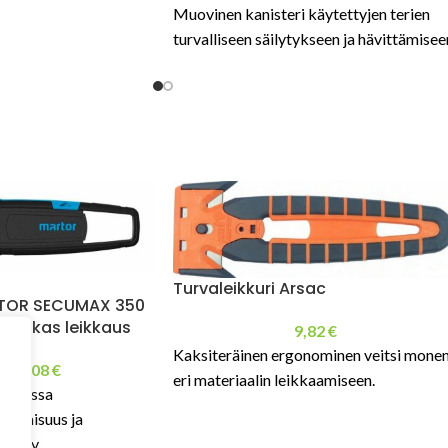
Muovinen kanisteri käytettyjen terien
turvalliseen säilytykseen ja hävittämisee
Turvaleikkuri Arsac
RTOR SECUMAX 350
 tehokas leikkaus
9,82
€
Kaksiteräinen ergonominen veitsi mone
12,08
€
€
eri materiaalin leikkaamiseen.
si jossa
onomisuus ja
stetty.