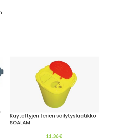
n
Turvaveitsi PI
n
Käytettyjen terien säilytyslaatikko
Turvaveitsi erin
SOALAM
leikkaamiseen.
11,36
€