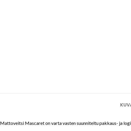
Tuulilasi- ja aurinkopaneeli-
teollisuuden turvaveitset
Mattoveitset
KUV
Mattoveitsi Mascaret on varta vasten suunniteltu pakkaus- ja logis