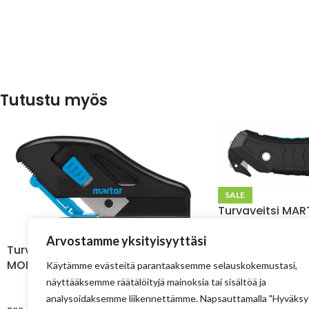
Tutustu myös
SALE
Turvaveitsi MA
– Turvallinen ja
Arvostamme yksityisyyttäsi
Turvaveitsi MARTOR SECUMAX
13,42
MOBILEX 45137
Käytämme evästeitä parantaaksemme selauskokemustasi,
Todellinen turvaveit
näyttääksemme räätälöityjä mainoksia tai sisältöä ja
monipuolisuus, erg
11,08
€
analysoidaksemme liikennettämme. Napsauttamalla "Hyväksy
turvallisuus on yhdi