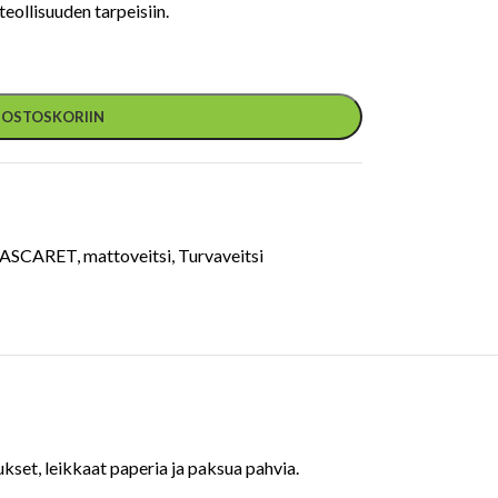
eollisuuden tarpeisiin.
Ä OSTOSKORIIN
ASCARET
,
mattoveitsi
,
Turvaveitsi
ukset, leikkaat paperia ja paksua pahvia.